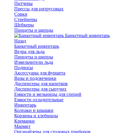
Питчеры
Прессы для цитрусовых
Совки
Стрейнеры
Шейкеры
Пинцеты и щипцы
Банкетный инвентарь
Назад
Банкетный инвентарь
Ведра для льда
Пинцеты и щипцы
Измельчители льда
Подносы
Аксессуары для фуршета
Вазы и подсвечники
Диспенсеры для напитков
Диспенсеры для сыпучих
Емкости и мельницы для специй
Емкости охладительные
Инвентарь
Колпаки и крышки
Корзины и хлебницы
Креманки
Мармит
Органайзеры для столовых приборов