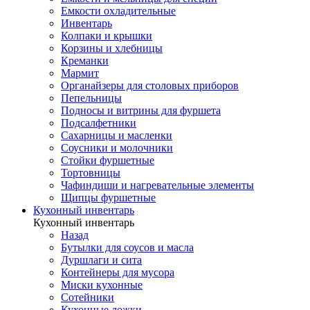
Емкости охладительные
Инвентарь
Колпаки и крышки
Корзины и хлебницы
Креманки
Мармит
Органайзеры для столовых приборов
Пепельницы
Подносы и витрины для фуршета
Подсалфетники
Сахарницы и масленки
Соусники и молочники
Стойки фуршетные
Тортовницы
Чафиндиши и нагревательные элементы
Щипцы фуршетные
Кухонный инвентарь
Кухонный инвентарь
Назад
Бутылки для соусов и масла
Дуршлаги и сита
Контейнеры для мусора
Миски кухонные
Сотейники
Кухонные ложки