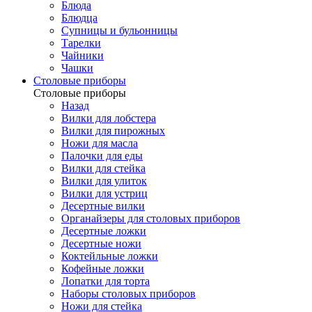
Блюда
Блюдца
Супницы и бульонницы
Тарелки
Чайники
Чашки
Cтоловые приборы
Cтоловые приборы
Назад
Вилки для лобстера
Вилки для пирожных
Ножи для масла
Палочки для еды
Вилки для стейка
Вилки для улиток
Вилки для устриц
Десертные вилки
Органайзеры для столовых приборов
Десертные ложки
Десертные ножи
Коктейльные ложки
Кофейные ложки
Лопатки для торта
Наборы столовых приборов
Ножи для стейка