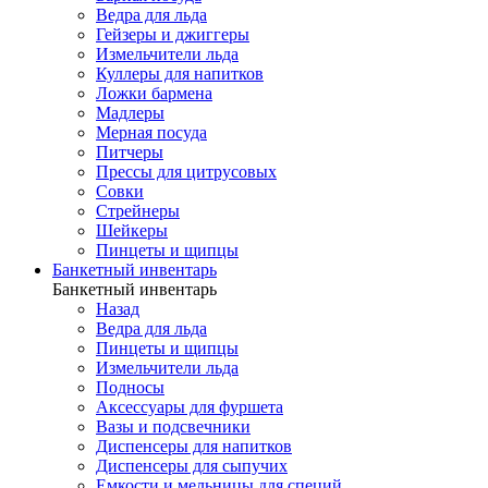
Ведра для льда
Гейзеры и джиггеры
Измельчители льда
Куллеры для напитков
Ложки бармена
Мадлеры
Мерная посуда
Питчеры
Прессы для цитрусовых
Совки
Стрейнеры
Шейкеры
Пинцеты и щипцы
Банкетный инвентарь
Банкетный инвентарь
Назад
Ведра для льда
Пинцеты и щипцы
Измельчители льда
Подносы
Аксессуары для фуршета
Вазы и подсвечники
Диспенсеры для напитков
Диспенсеры для сыпучих
Емкости и мельницы для специй