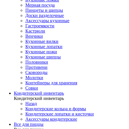
Мерная посуда
Пинцеты и щипцы
Доски разделочные
Аксессуары кухонные
Гастроемкости
Кастрюли
Венчики
Кухонные вилки
Кухонные лопатки
Кухонные ножи
Кухонные щипцы
Половники
Противени
Сковороды
Молотки
Контейнеры для хранения
Совки
Кондитерский инвентарь
Кондитерский инвентарь
Назад
Кондитерские кольца и формы
Кондитерские лопатки и кисточки
Аксессуары кондитерские
Все для пиццы