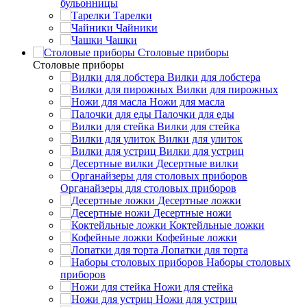
бульонницы
Тарелки
Чайники
Чашки
Cтоловые приборы
Cтоловые приборы
Вилки для лобстера
Вилки для пирожных
Ножи для масла
Палочки для еды
Вилки для стейка
Вилки для улиток
Вилки для устриц
Десертные вилки
Органайзеры для столовых приборов
Десертные ложки
Десертные ножи
Коктейльные ложки
Кофейные ложки
Лопатки для торта
Наборы столовых
приборов
Ножи для стейка
Ножи для устриц