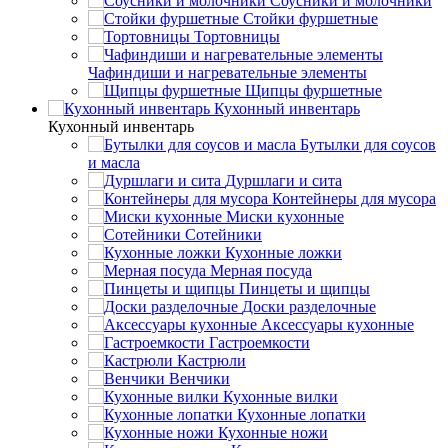
Соусники и молочники
Стойки фуршетные
Тортовницы
Чафиндиши и нагревательные элементы
Щипцы фуршетные
Кухонный инвентарь
Кухонный инвентарь
Бутылки для соусов
и масла
Дуршлаги и сита
Контейнеры для мусора
Миски кухонные
Сотейники
Кухонные ложки
Мерная посуда
Пинцеты и щипцы
Доски разделочные
Аксессуары кухонные
Гастроемкости
Кастрюли
Венчики
Кухонные вилки
Кухонные лопатки
Кухонные ножи