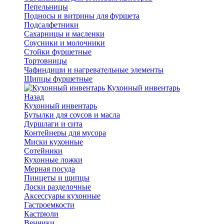
Пепельницы
Подносы и витрины для фуршета
Подсалфетники
Сахарницы и масленки
Соусники и молочники
Стойки фуршетные
Тортовницы
Чафиндиши и нагревательные элементы
Щипцы фуршетные
Кухонный инвентарь
Назад
Кухонный инвентарь
Бутылки для соусов и масла
Дуршлаги и сита
Контейнеры для мусора
Миски кухонные
Сотейники
Кухонные ложки
Мерная посуда
Пинцеты и щипцы
Доски разделочные
Аксессуары кухонные
Гастроемкости
Кастрюли
Венчики