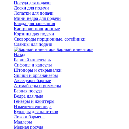
Посуда для подачи
Доски для подачи
Лопатки для подачи
Мини-ведра для подачи
Блюда для запекания
Кастрюли порционные
Корзины для подачи
Сковороды порционные, сотейники
Сланцы для подачи
Барный инвентарь
Назад
Барный инвентарь
Сифоны и капсулы
Штопоры и открывалки
Ящики и органайзеры
Аксесуары барные
Атомайзеры и риммеры
Барная посуда
Ведра для льда
Гейзеры и джиггеры
Измельчители льда
Куллеры для напитков
Ложки бармена
Мадлеры
Мерная посуда