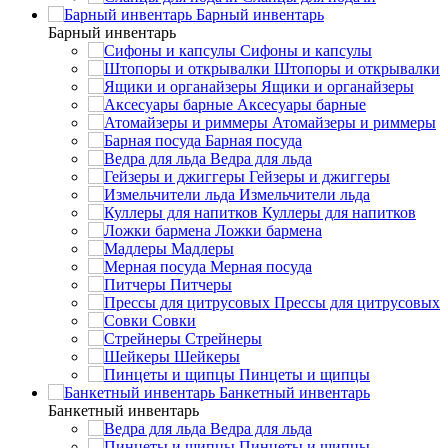
Барный инвентарь
Барный инвентарь
Сифоны и капсулы
Штопоры и открывалки
Ящики и органайзеры
Аксесуары барные
Атомайзеры и риммеры
Барная посуда
Ведра для льда
Гейзеры и джиггеры
Измельчители льда
Куллеры для напитков
Ложки бармена
Мадлеры
Мерная посуда
Питчеры
Прессы для цитрусовых
Совки
Стрейнеры
Шейкеры
Пинцеты и щипцы
Банкетный инвентарь
Банкетный инвентарь
Ведра для льда
Пинцеты и щипцы