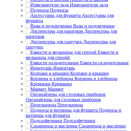
Измельчители льда
Подносы
Аксессуары для
фуршета
Вазы и подсвечники
Диспенсеры для
напитков
Диспенсеры для
сыпучих
Емкости и
мельницы для специй
Емкости охладительные
Инвентарь
Колпаки и крышки
Корзины и хлебницы
Креманки
Мармит
Органайзеры для столовых приборов
Пепельницы
Подносы и
витрины для фуршета
Подсалфетники
Сахарницы и масленки