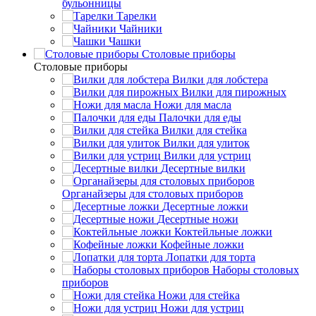
бульонницы
Тарелки
Чайники
Чашки
Cтоловые приборы
Cтоловые приборы
Вилки для лобстера
Вилки для пирожных
Ножи для масла
Палочки для еды
Вилки для стейка
Вилки для улиток
Вилки для устриц
Десертные вилки
Органайзеры для столовых приборов
Десертные ложки
Десертные ножи
Коктейльные ложки
Кофейные ложки
Лопатки для торта
Наборы столовых
приборов
Ножи для стейка
Ножи для устриц