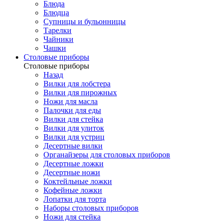
Блюда
Блюдца
Супницы и бульонницы
Тарелки
Чайники
Чашки
Cтоловые приборы
Cтоловые приборы
Назад
Вилки для лобстера
Вилки для пирожных
Ножи для масла
Палочки для еды
Вилки для стейка
Вилки для улиток
Вилки для устриц
Десертные вилки
Органайзеры для столовых приборов
Десертные ложки
Десертные ножи
Коктейльные ложки
Кофейные ложки
Лопатки для торта
Наборы столовых приборов
Ножи для стейка