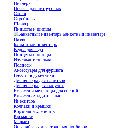
Питчеры
Прессы для цитрусовых
Совки
Стрейнеры
Шейкеры
Пинцеты и щипцы
Банкетный инвентарь
Назад
Банкетный инвентарь
Ведра для льда
Пинцеты и щипцы
Измельчители льда
Подносы
Аксессуары для фуршета
Вазы и подсвечники
Диспенсеры для напитков
Диспенсеры для сыпучих
Емкости и мельницы для специй
Емкости охладительные
Инвентарь
Колпаки и крышки
Корзины и хлебницы
Креманки
Мармит
Органайзеры для столовых приборов