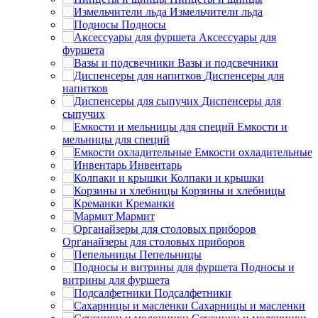
Измельчители льда
Подносы
Аксессуары для
фуршета
Вазы и подсвечники
Диспенсеры для
напитков
Диспенсеры для
сыпучих
Емкости и
мельницы для специй
Емкости охладительные
Инвентарь
Колпаки и крышки
Корзины и хлебницы
Креманки
Мармит
Органайзеры для столовых приборов
Пепельницы
Подносы и
витрины для фуршета
Подсалфетники
Сахарницы и масленки