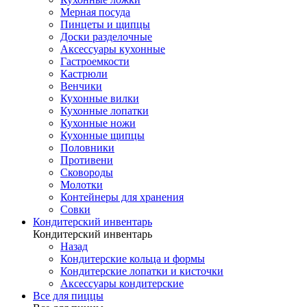
Мерная посуда
Пинцеты и щипцы
Доски разделочные
Аксессуары кухонные
Гастроемкости
Кастрюли
Венчики
Кухонные вилки
Кухонные лопатки
Кухонные ножи
Кухонные щипцы
Половники
Противени
Сковороды
Молотки
Контейнеры для хранения
Совки
Кондитерский инвентарь
Кондитерский инвентарь
Назад
Кондитерские кольца и формы
Кондитерские лопатки и кисточки
Аксессуары кондитерские
Все для пиццы