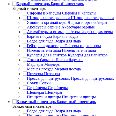
Барный инвентарь
Барный инвентарь
Сифоны и капсулы
Штопоры и открывалки
Ящики и органайзеры
Аксесуары барные
Атомайзеры и риммеры
Барная посуда
Ведра для льда
Гейзеры и джиггеры
Измельчители льда
Куллеры для напитков
Ложки бармена
Мадлеры
Мерная посуда
Питчеры
Прессы для цитрусовых
Совки
Стрейнеры
Шейкеры
Пинцеты и щипцы
Банкетный инвентарь
Банкетный инвентарь
Ведра для льда
Пинцеты и щипцы