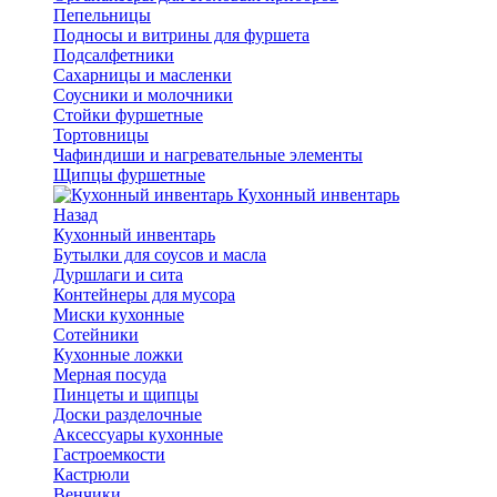
Пепельницы
Подносы и витрины для фуршета
Подсалфетники
Сахарницы и масленки
Соусники и молочники
Стойки фуршетные
Тортовницы
Чафиндиши и нагревательные элементы
Щипцы фуршетные
Кухонный инвентарь
Назад
Кухонный инвентарь
Бутылки для соусов и масла
Дуршлаги и сита
Контейнеры для мусора
Миски кухонные
Сотейники
Кухонные ложки
Мерная посуда
Пинцеты и щипцы
Доски разделочные
Аксессуары кухонные
Гастроемкости
Кастрюли
Венчики