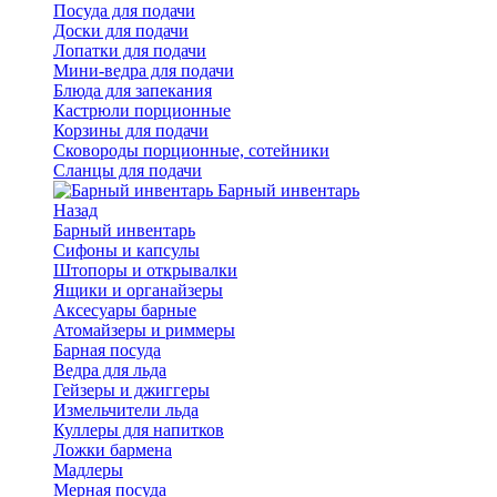
Посуда для подачи
Доски для подачи
Лопатки для подачи
Мини-ведра для подачи
Блюда для запекания
Кастрюли порционные
Корзины для подачи
Сковороды порционные, сотейники
Сланцы для подачи
Барный инвентарь
Назад
Барный инвентарь
Сифоны и капсулы
Штопоры и открывалки
Ящики и органайзеры
Аксесуары барные
Атомайзеры и риммеры
Барная посуда
Ведра для льда
Гейзеры и джиггеры
Измельчители льда
Куллеры для напитков
Ложки бармена
Мадлеры
Мерная посуда