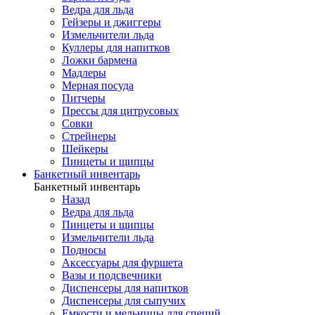
Ведра для льда
Гейзеры и джиггеры
Измельчители льда
Куллеры для напитков
Ложки бармена
Мадлеры
Мерная посуда
Питчеры
Прессы для цитрусовых
Совки
Стрейнеры
Шейкеры
Пинцеты и щипцы
Банкетный инвентарь
Банкетный инвентарь
Назад
Ведра для льда
Пинцеты и щипцы
Измельчители льда
Подносы
Аксессуары для фуршета
Вазы и подсвечники
Диспенсеры для напитков
Диспенсеры для сыпучих
Емкости и мельницы для специй