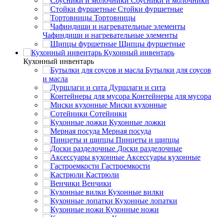
Соусники и молочники
Стойки фуршетные
Тортовницы
Чафиндиши и нагревательные элементы
Щипцы фуршетные
Кухонный инвентарь
Кухонный инвентарь
Бутылки для соусов
и масла
Дуршлаги и сита
Контейнеры для мусора
Миски кухонные
Сотейники
Кухонные ложки
Мерная посуда
Пинцеты и щипцы
Доски разделочные
Аксессуары кухонные
Гастроемкости
Кастрюли
Венчики
Кухонные вилки
Кухонные лопатки
Кухонные ножи