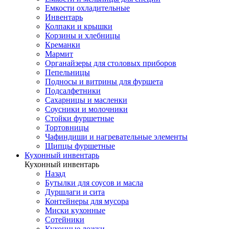
Емкости охладительные
Инвентарь
Колпаки и крышки
Корзины и хлебницы
Креманки
Мармит
Органайзеры для столовых приборов
Пепельницы
Подносы и витрины для фуршета
Подсалфетники
Сахарницы и масленки
Соусники и молочники
Стойки фуршетные
Тортовницы
Чафиндиши и нагревательные элементы
Щипцы фуршетные
Кухонный инвентарь
Кухонный инвентарь
Назад
Бутылки для соусов и масла
Дуршлаги и сита
Контейнеры для мусора
Миски кухонные
Сотейники
Кухонные ложки