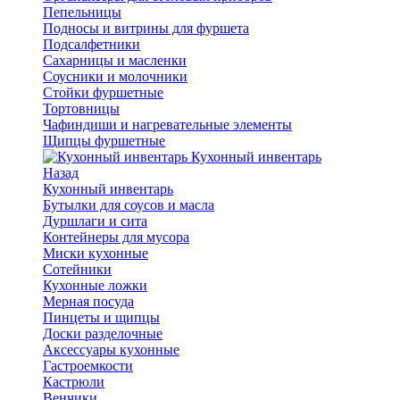
Пепельницы
Подносы и витрины для фуршета
Подсалфетники
Сахарницы и масленки
Соусники и молочники
Стойки фуршетные
Тортовницы
Чафиндиши и нагревательные элементы
Щипцы фуршетные
Кухонный инвентарь
Назад
Кухонный инвентарь
Бутылки для соусов и масла
Дуршлаги и сита
Контейнеры для мусора
Миски кухонные
Сотейники
Кухонные ложки
Мерная посуда
Пинцеты и щипцы
Доски разделочные
Аксессуары кухонные
Гастроемкости
Кастрюли
Венчики