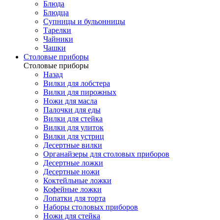
Блюда
Блюдца
Супницы и бульонницы
Тарелки
Чайники
Чашки
Cтоловые приборы
Cтоловые приборы
Назад
Вилки для лобстера
Вилки для пирожных
Ножи для масла
Палочки для еды
Вилки для стейка
Вилки для улиток
Вилки для устриц
Десертные вилки
Органайзеры для столовых приборов
Десертные ложки
Десертные ножи
Коктейльные ложки
Кофейные ложки
Лопатки для торта
Наборы столовых приборов
Ножи для стейка