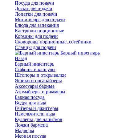
Посуда для подачи
Доски для подачи
Лопатки для подачи
Мини-ведра для подачи
Блюда для запекания
Кастрюли порционные
Корзины для подачи
Сковороды порционные, сотейники
Сланцы для подачи
Барный инвентарь
Назад
Барный инвентарь
Сифоны и капсулы
Штопоры и открывалки
Ящики и органайзеры
Аксесуары барные
Атомайзеры и риммеры
Барная посуда
Ведра для льда
Гейзеры и джиггеры
Измельчители льда
Куллеры для напитков
Ложки бармена
Мадлеры
Мерная посуда