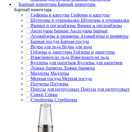
Барный инвентарь
Барный инвентарь
Сифоны и капсулы
Штопоры и открывалки
Ящики и органайзеры
Аксесуары барные
Атомайзеры и риммеры
Барная посуда
Ведра для льда
Гейзеры и джиггеры
Измельчители льда
Куллеры для напитков
Ложки бармена
Мадлеры
Мерная посуда
Питчеры
Прессы для цитрусовых
Совки
Стрейнеры