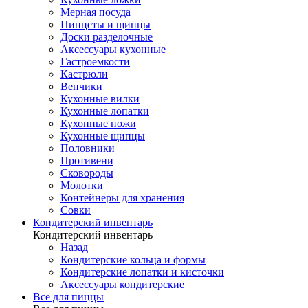
Мерная посуда
Пинцеты и щипцы
Доски разделочные
Аксессуары кухонные
Гастроемкости
Кастрюли
Венчики
Кухонные вилки
Кухонные лопатки
Кухонные ножи
Кухонные щипцы
Половники
Противени
Сковороды
Молотки
Контейнеры для хранения
Совки
Кондитерский инвентарь
Кондитерский инвентарь
Назад
Кондитерские кольца и формы
Кондитерские лопатки и кисточки
Аксессуары кондитерские
Все для пиццы