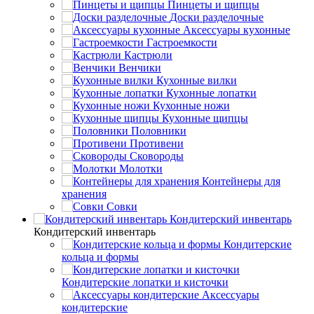
Пинцеты и щипцы
Доски разделочные
Аксессуары кухонные
Гастроемкости
Кастрюли
Венчики
Кухонные вилки
Кухонные лопатки
Кухонные ножи
Кухонные щипцы
Половники
Противени
Сковороды
Молотки
Контейнеры для
хранения
Совки
Кондитерский инвентарь
Кондитерский инвентарь
Кондитерские
кольца и формы
Кондитерские лопатки и кисточки
Аксессуары
кондитерские