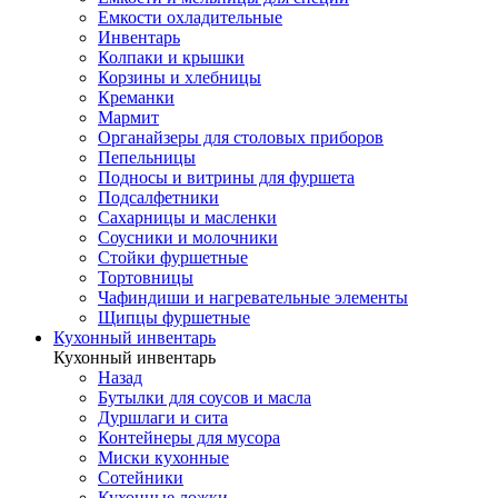
Емкости охладительные
Инвентарь
Колпаки и крышки
Корзины и хлебницы
Креманки
Мармит
Органайзеры для столовых приборов
Пепельницы
Подносы и витрины для фуршета
Подсалфетники
Сахарницы и масленки
Соусники и молочники
Стойки фуршетные
Тортовницы
Чафиндиши и нагревательные элементы
Щипцы фуршетные
Кухонный инвентарь
Кухонный инвентарь
Назад
Бутылки для соусов и масла
Дуршлаги и сита
Контейнеры для мусора
Миски кухонные
Сотейники
Кухонные ложки