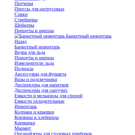
Питчеры
Прессы для цитрусовых
Совки
Стрейнеры
Шейкеры
Пинцеты и щипцы
Банкетный инвентарь
Назад
Банкетный инвентарь
Ведра для льда
Пинцеты и щипцы
Измельчители льда
Подносы
Аксессуары для фуршета
Вазы и подсвечники
Диспенсеры для напитков
Диспенсеры для сыпучих
Емкости и мельницы для специй
Емкости охладительные
Инвентарь
Колпаки и крышки
Корзины и хлебницы
Креманки
Мармит
Органайзеры для столовых приборов