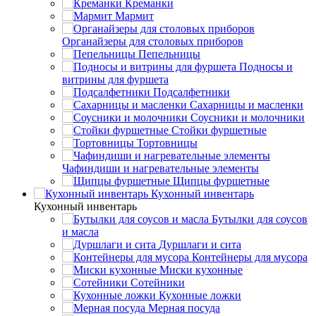
Креманки
Мармит
Органайзеры для столовых приборов
Пепельницы
Подносы и
витрины для фуршета
Подсалфетники
Сахарницы и масленки
Соусники и молочники
Стойки фуршетные
Тортовницы
Чафиндиши и нагревательные элементы
Щипцы фуршетные
Кухонный инвентарь
Кухонный инвентарь
Бутылки для соусов
и масла
Дуршлаги и сита
Контейнеры для мусора
Миски кухонные
Сотейники
Кухонные ложки
Мерная посуда