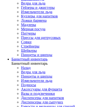
Ведра для льда
Гейзеры и джиггеры
Измельчители льда
Куллеры для напитков
Ложки бармена
Мадлеры
Мерная посуда
Питчеры
Прессы для цитрусовых
Совки
Стрейнеры
Шейкеры
Пинцеты и щипцы
Банкетный инвентарь
Банкетный инвентарь
Назад
Ведра для льда
Пинцеты и щипцы
Измельчители льда
Подносы
Аксессуары для фуршета
Вазы и подсвечники
Диспенсеры для напитков
Диспенсеры для сыпучих
Емкости и мельницы для специй