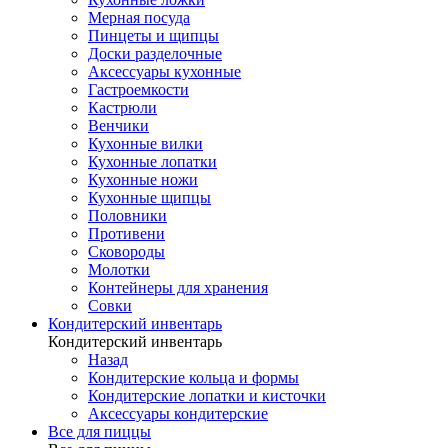
Мерная посуда
Пинцеты и щипцы
Доски разделочные
Аксессуары кухонные
Гастроемкости
Кастрюли
Венчики
Кухонные вилки
Кухонные лопатки
Кухонные ножи
Кухонные щипцы
Половники
Противени
Сковороды
Молотки
Контейнеры для хранения
Совки
Кондитерский инвентарь
Кондитерский инвентарь
Назад
Кондитерские кольца и формы
Кондитерские лопатки и кисточки
Аксессуары кондитерские
Все для пиццы