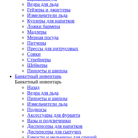
Ведра для льда
Гейзеры и джиггеры
Измельчители льда
Куллеры для напитков
Ложки бармена
Мадлеры
Мерная посуда
Питчеры
Прессы для цитрусовых
Совки
Стрейнеры
Шейкеры
Пинцеты и щипцы
Банкетный инвентарь
Банкетный инвентарь
Назад
Ведра для льда
Пинцеты и щипцы
Измельчители льда
Подносы
Аксессуары для фуршета
Вазы и подсвечники
Диспенсеры для напитков
Диспенсеры для сыпучих
Емкости и мельницы для специй