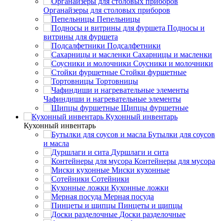
Органайзеры для столовых приборов
Пепельницы
Подносы и
витрины для фуршета
Подсалфетники
Сахарницы и масленки
Соусники и молочники
Стойки фуршетные
Тортовницы
Чафиндиши и нагревательные элементы
Щипцы фуршетные
Кухонный инвентарь
Кухонный инвентарь
Бутылки для соусов
и масла
Дуршлаги и сита
Контейнеры для мусора
Миски кухонные
Сотейники
Кухонные ложки
Мерная посуда
Пинцеты и щипцы
Доски разделочные