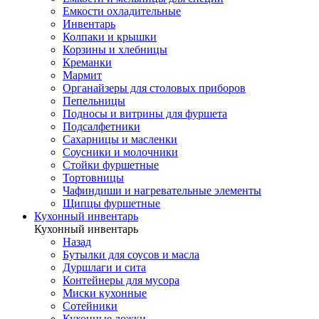
Емкости охладительные
Инвентарь
Колпаки и крышки
Корзины и хлебницы
Креманки
Мармит
Органайзеры для столовых приборов
Пепельницы
Подносы и витрины для фуршета
Подсалфетники
Сахарницы и масленки
Соусники и молочники
Стойки фуршетные
Тортовницы
Чафиндиши и нагревательные элементы
Щипцы фуршетные
Кухонный инвентарь
Кухонный инвентарь
Назад
Бутылки для соусов и масла
Дуршлаги и сита
Контейнеры для мусора
Миски кухонные
Сотейники
Кухонные ложки