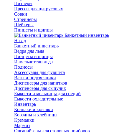
Питчеры
Прессы для цитрусовых
Совки
Стрейнеры
Шейкеры
Пинцеты и щипцы
Банкетный инвентарь
Назад
Банкетный инвентарь
Ведра для льда
Пинцеты и щипцы
Измельчители льда
Подносы
Аксессуары для фуршета
Вазы и подсвечники
Диспенсеры для напитков
Диспенсеры для сыпучих
Емкости и мельницы для специй
Емкости охладительные
Инвентарь
Колпаки и крышки
Корзины и хлебницы
Креманки
Мармит
Органайзеры для столовых приборов