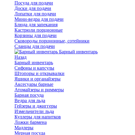
Посуда для подачи
Доски для подачи
Лопатки для подачи
Мини-ведра для подачи
Блюда для запекания
Кастрюли порционные
Корзины для подачи
Сковороды порционные, сотейники
Сланцы для подачи
Барный инвентарь
Назад
Барный инвентарь
Сифоны и капсулы
Штопоры и открывалки
Ящики и органайзеры
Аксесуары барные
Атомайзеры и риммеры
Барная посуда
Ведра для льда
Гейзеры и джиггеры
Измельчители льда
Куллеры для напитков
Ложки бармена
Мадлеры
Мерная посуда