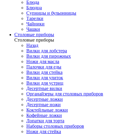
Блюда
Блюдца
Супницы и бульонницы
Тарелки
Чайники
Чашки
Cтоловые приборы
Cтоловые приборы
Назад
Вилки для лобстера
Вилки для пирожных
Ножи для масла
Палочки для еды
Вилки для стейка
Вилки для улиток
Вилки для устриц
Десертные вилки
Органайзеры для столовых приборов
Десертные ложки
Десертные ножи
Коктейльные ложки
Кофейные ложки
Лопатки для торта
Наборы столовых приборов
Ножи для стейка