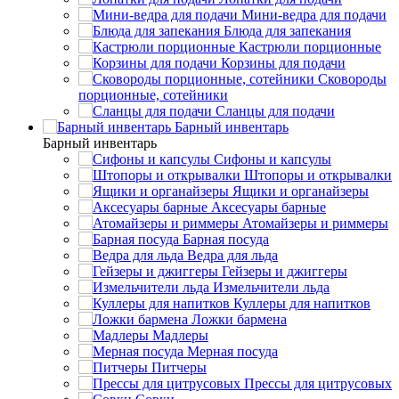
Мини-ведра для подачи
Блюда для запекания
Кастрюли порционные
Корзины для подачи
Сковороды
порционные, сотейники
Сланцы для подачи
Барный инвентарь
Барный инвентарь
Сифоны и капсулы
Штопоры и открывалки
Ящики и органайзеры
Аксесуары барные
Атомайзеры и риммеры
Барная посуда
Ведра для льда
Гейзеры и джиггеры
Измельчители льда
Куллеры для напитков
Ложки бармена
Мадлеры
Мерная посуда
Питчеры
Прессы для цитрусовых