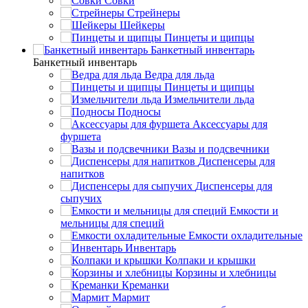
Совки
Стрейнеры
Шейкеры
Пинцеты и щипцы
Банкетный инвентарь
Банкетный инвентарь
Ведра для льда
Пинцеты и щипцы
Измельчители льда
Подносы
Аксессуары для
фуршета
Вазы и подсвечники
Диспенсеры для
напитков
Диспенсеры для
сыпучих
Емкости и
мельницы для специй
Емкости охладительные
Инвентарь
Колпаки и крышки
Корзины и хлебницы
Креманки
Мармит