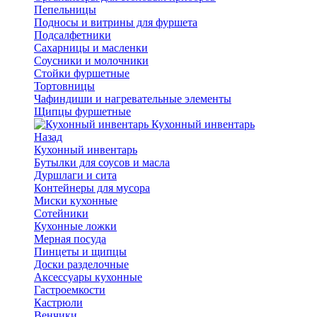
Пепельницы
Подносы и витрины для фуршета
Подсалфетники
Сахарницы и масленки
Соусники и молочники
Стойки фуршетные
Тортовницы
Чафиндиши и нагревательные элементы
Щипцы фуршетные
Кухонный инвентарь
Назад
Кухонный инвентарь
Бутылки для соусов и масла
Дуршлаги и сита
Контейнеры для мусора
Миски кухонные
Сотейники
Кухонные ложки
Мерная посуда
Пинцеты и щипцы
Доски разделочные
Аксессуары кухонные
Гастроемкости
Кастрюли
Венчики