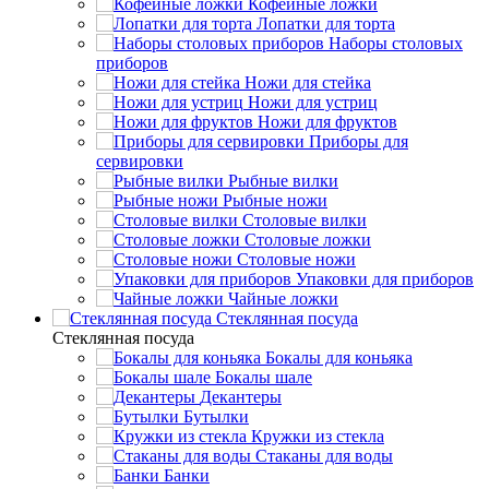
Кофейные ложки
Лопатки для торта
Наборы столовых
приборов
Ножи для стейка
Ножи для устриц
Ножи для фруктов
Приборы для
сервировки
Рыбные вилки
Рыбные ножи
Столовые вилки
Столовые ложки
Столовые ножи
Упаковки для приборов
Чайные ложки
Стеклянная посуда
Стеклянная посуда
Бокалы для коньяка
Бокалы шале
Декантеры
Бутылки
Кружки из стекла
Стаканы для воды
Банки