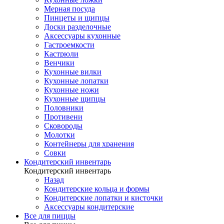
Мерная посуда
Пинцеты и щипцы
Доски разделочные
Аксессуары кухонные
Гастроемкости
Кастрюли
Венчики
Кухонные вилки
Кухонные лопатки
Кухонные ножи
Кухонные щипцы
Половники
Противени
Сковороды
Молотки
Контейнеры для хранения
Совки
Кондитерский инвентарь
Кондитерский инвентарь
Назад
Кондитерские кольца и формы
Кондитерские лопатки и кисточки
Аксессуары кондитерские
Все для пиццы