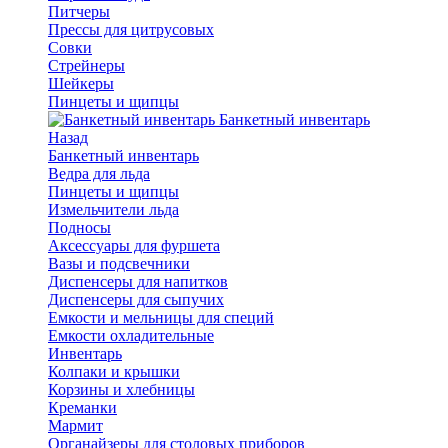
Питчеры
Прессы для цитрусовых
Совки
Стрейнеры
Шейкеры
Пинцеты и щипцы
Банкетный инвентарь
Назад
Банкетный инвентарь
Ведра для льда
Пинцеты и щипцы
Измельчители льда
Подносы
Аксессуары для фуршета
Вазы и подсвечники
Диспенсеры для напитков
Диспенсеры для сыпучих
Емкости и мельницы для специй
Емкости охладительные
Инвентарь
Колпаки и крышки
Корзины и хлебницы
Креманки
Мармит
Органайзеры для столовых приборов