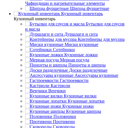
Чафиндиши и нагревательные элементы
Щипцы фуршетные
Кухонный инвентарь
Кухонный инвентарь
Бутылки для соусов
и масла
Дуршлаги и сита
Контейнеры для мусора
Миски кухонные
Сотейники
Кухонные ложки
Мерная посуда
Пинцеты и щипцы
Доски разделочные
Аксессуары кухонные
Гастроемкости
Кастрюли
Венчики
Кухонные вилки
Кухонные лопатки
Кухонные ножи
Кухонные щипцы
Половники
Противени
Сковороды