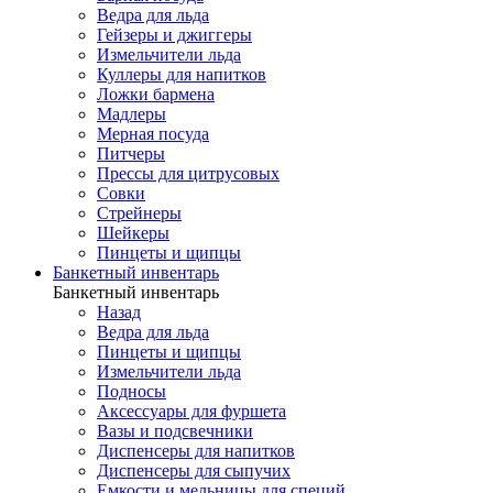
Ведра для льда
Гейзеры и джиггеры
Измельчители льда
Куллеры для напитков
Ложки бармена
Мадлеры
Мерная посуда
Питчеры
Прессы для цитрусовых
Совки
Стрейнеры
Шейкеры
Пинцеты и щипцы
Банкетный инвентарь
Банкетный инвентарь
Назад
Ведра для льда
Пинцеты и щипцы
Измельчители льда
Подносы
Аксессуары для фуршета
Вазы и подсвечники
Диспенсеры для напитков
Диспенсеры для сыпучих
Емкости и мельницы для специй