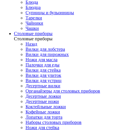
Блюда
Блюдца
Супницы и бульонницы
Тарелки
Чайники
Чашки
Cтоловые приборы
Cтоловые приборы
Назад
Вилки для лобстера
Вилки для пирожных
Ножи для масла
Палочки для еды
Вилки для стейка
Вилки для улиток
Вилки для устриц
Десертные вилки
Органайзеры для столовых приборов
Десертные ложки
Десертные ножи
Коктейльные ложки
Кофейные ложки
Лопатки для торта
Наборы столовых приборов
Ножи для стейка