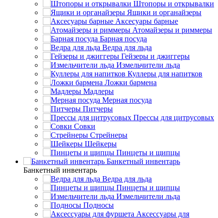
Штопоры и открывалки
Ящики и органайзеры
Аксесуары барные
Атомайзеры и риммеры
Барная посуда
Ведра для льда
Гейзеры и джиггеры
Измельчители льда
Куллеры для напитков
Ложки бармена
Мадлеры
Мерная посуда
Питчеры
Прессы для цитрусовых
Совки
Стрейнеры
Шейкеры
Пинцеты и щипцы
Банкетный инвентарь
Банкетный инвентарь
Ведра для льда
Пинцеты и щипцы
Измельчители льда
Подносы
Аксессуары для