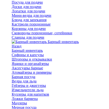
Посуда для подачи
Доски для подачи
Лопатки для подачи
Мини-ведра для подачи
Блюда для запекания
Кастрюли порционные
Корзины для подачи
Сковороды порционные, сотейники
Сланцы для подачи
Барный инвентарь
Назад
Барный инвентарь
Сифоны и капсулы
Штопоры и открывалки
Ящики и органайзеры
Аксесуары барные
Атомайзеры и риммеры
Барная посуда
Ведра для льда
Гейзеры и джиггеры
Измельчители льда
Куллеры для напитков
Ложки бармена
Мадлеры
Мерная посуда