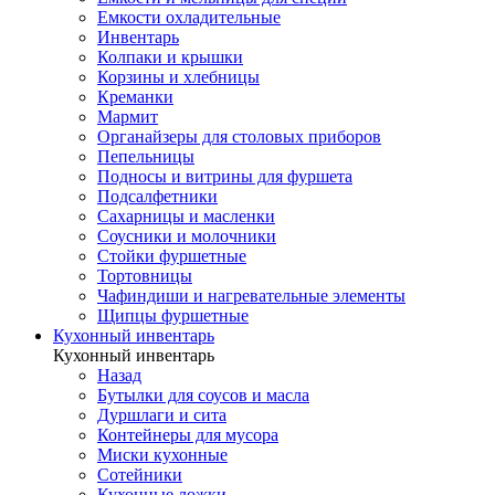
Емкости охладительные
Инвентарь
Колпаки и крышки
Корзины и хлебницы
Креманки
Мармит
Органайзеры для столовых приборов
Пепельницы
Подносы и витрины для фуршета
Подсалфетники
Сахарницы и масленки
Соусники и молочники
Стойки фуршетные
Тортовницы
Чафиндиши и нагревательные элементы
Щипцы фуршетные
Кухонный инвентарь
Кухонный инвентарь
Назад
Бутылки для соусов и масла
Дуршлаги и сита
Контейнеры для мусора
Миски кухонные
Сотейники
Кухонные ложки