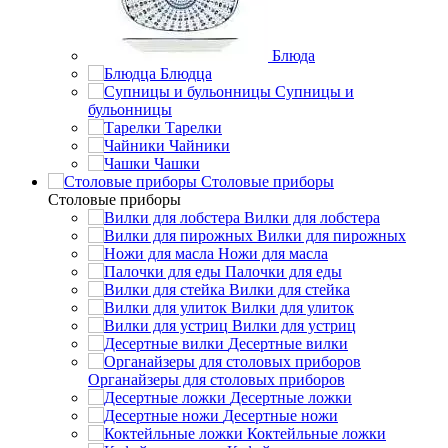
Блюда
Блюдца
Супницы и
бульонницы
Тарелки
Чайники
Чашки
Cтоловые приборы
Cтоловые приборы
Вилки для лобстера
Вилки для пирожных
Ножи для масла
Палочки для еды
Вилки для стейка
Вилки для улиток
Вилки для устриц
Десертные вилки
Органайзеры для столовых приборов
Десертные ложки
Десертные ножи
Коктейльные ложки