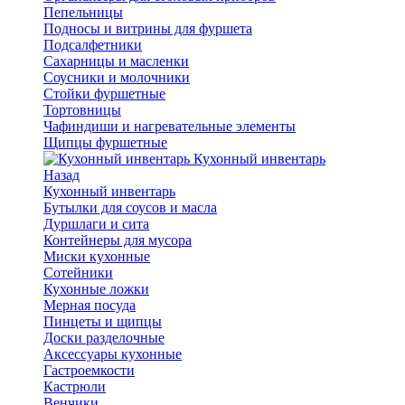
Пепельницы
Подносы и витрины для фуршета
Подсалфетники
Сахарницы и масленки
Соусники и молочники
Стойки фуршетные
Тортовницы
Чафиндиши и нагревательные элементы
Щипцы фуршетные
Кухонный инвентарь
Назад
Кухонный инвентарь
Бутылки для соусов и масла
Дуршлаги и сита
Контейнеры для мусора
Миски кухонные
Сотейники
Кухонные ложки
Мерная посуда
Пинцеты и щипцы
Доски разделочные
Аксессуары кухонные
Гастроемкости
Кастрюли
Венчики