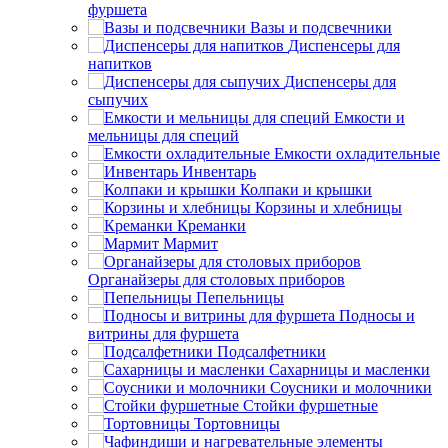
фуршета
Вазы и подсвечники
Диспенсеры для
напитков
Диспенсеры для
сыпучих
Емкости и
мельницы для специй
Емкости охладительные
Инвентарь
Колпаки и крышки
Корзины и хлебницы
Креманки
Мармит
Органайзеры для столовых приборов
Пепельницы
Подносы и
витрины для фуршета
Подсалфетники
Сахарницы и масленки
Соусники и молочники
Стойки фуршетные
Тортовницы