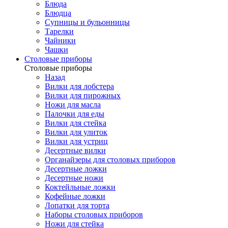
Блюда
Блюдца
Супницы и бульонницы
Тарелки
Чайники
Чашки
Cтоловые приборы
Cтоловые приборы
Назад
Вилки для лобстера
Вилки для пирожных
Ножи для масла
Палочки для еды
Вилки для стейка
Вилки для улиток
Вилки для устриц
Десертные вилки
Органайзеры для столовых приборов
Десертные ложки
Десертные ножи
Коктейльные ложки
Кофейные ложки
Лопатки для торта
Наборы столовых приборов
Ножи для стейка