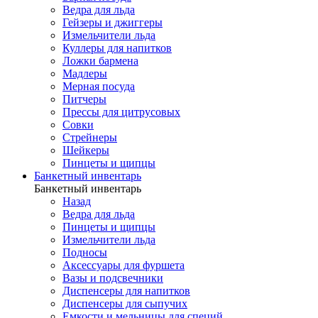
Ведра для льда
Гейзеры и джиггеры
Измельчители льда
Куллеры для напитков
Ложки бармена
Мадлеры
Мерная посуда
Питчеры
Прессы для цитрусовых
Совки
Стрейнеры
Шейкеры
Пинцеты и щипцы
Банкетный инвентарь
Банкетный инвентарь
Назад
Ведра для льда
Пинцеты и щипцы
Измельчители льда
Подносы
Аксессуары для фуршета
Вазы и подсвечники
Диспенсеры для напитков
Диспенсеры для сыпучих
Емкости и мельницы для специй