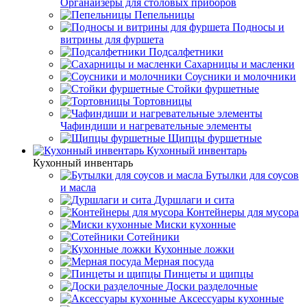
Органайзеры для столовых приборов
Пепельницы
Подносы и
витрины для фуршета
Подсалфетники
Сахарницы и масленки
Соусники и молочники
Стойки фуршетные
Тортовницы
Чафиндиши и нагревательные элементы
Щипцы фуршетные
Кухонный инвентарь
Кухонный инвентарь
Бутылки для соусов
и масла
Дуршлаги и сита
Контейнеры для мусора
Миски кухонные
Сотейники
Кухонные ложки
Мерная посуда
Пинцеты и щипцы
Доски разделочные
Аксессуары кухонные