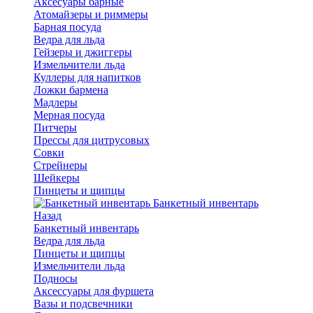
Аксесуары барные
Атомайзеры и риммеры
Барная посуда
Ведра для льда
Гейзеры и джиггеры
Измельчители льда
Куллеры для напитков
Ложки бармена
Мадлеры
Мерная посуда
Питчеры
Прессы для цитрусовых
Совки
Стрейнеры
Шейкеры
Пинцеты и щипцы
Банкетный инвентарь
Назад
Банкетный инвентарь
Ведра для льда
Пинцеты и щипцы
Измельчители льда
Подносы
Аксессуары для фуршета
Вазы и подсвечники