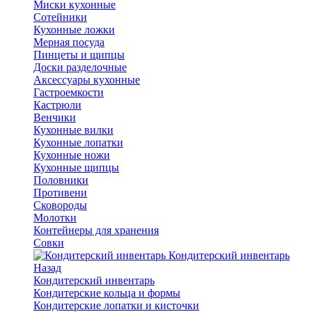
Миски кухонные
Сотейники
Кухонные ложки
Мерная посуда
Пинцеты и щипцы
Доски разделочные
Аксессуары кухонные
Гастроемкости
Кастрюли
Венчики
Кухонные вилки
Кухонные лопатки
Кухонные ножи
Кухонные щипцы
Половники
Противени
Сковороды
Молотки
Контейнеры для хранения
Совки
Кондитерский инвентарь
Назад
Кондитерский инвентарь
Кондитерские кольца и формы
Кондитерские лопатки и кисточки