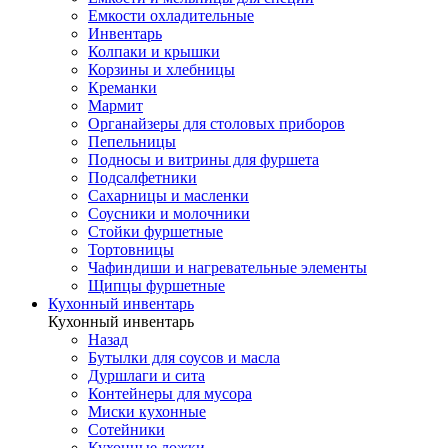
Емкости охладительные
Инвентарь
Колпаки и крышки
Корзины и хлебницы
Креманки
Мармит
Органайзеры для столовых приборов
Пепельницы
Подносы и витрины для фуршета
Подсалфетники
Сахарницы и масленки
Соусники и молочники
Стойки фуршетные
Тортовницы
Чафиндиши и нагревательные элементы
Щипцы фуршетные
Кухонный инвентарь
Кухонный инвентарь
Назад
Бутылки для соусов и масла
Дуршлаги и сита
Контейнеры для мусора
Миски кухонные
Сотейники
Кухонные ложки