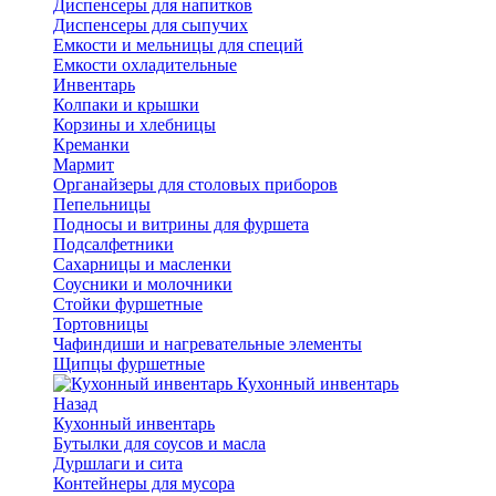
Диспенсеры для напитков
Диспенсеры для сыпучих
Емкости и мельницы для специй
Емкости охладительные
Инвентарь
Колпаки и крышки
Корзины и хлебницы
Креманки
Мармит
Органайзеры для столовых приборов
Пепельницы
Подносы и витрины для фуршета
Подсалфетники
Сахарницы и масленки
Соусники и молочники
Стойки фуршетные
Тортовницы
Чафиндиши и нагревательные элементы
Щипцы фуршетные
Кухонный инвентарь
Назад
Кухонный инвентарь
Бутылки для соусов и масла
Дуршлаги и сита
Контейнеры для мусора