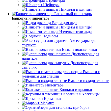
Стрейнеры
Шейкеры
Пинцеты и щипцы
Банкетный инвентарь
Банкетный инвентарь
Ведра для льда
Пинцеты и щипцы
Измельчители льда
Подносы
Аксессуары для
фуршета
Вазы и подсвечники
Диспенсеры для
напитков
Диспенсеры для
сыпучих
Емкости и
мельницы для специй
Емкости охладительные
Инвентарь
Колпаки и крышки
Корзины и хлебницы
Креманки
Мармит