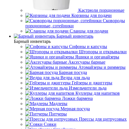
Кастрюли порционные
Корзины для подачи
Сковороды
порционные, сотейники
Сланцы для подачи
Барный инвентарь
Барный инвентарь
Сифоны и капсулы
Штопоры и открывалки
Ящики и органайзеры
Аксесуары барные
Атомайзеры и риммеры
Барная посуда
Ведра для льда
Гейзеры и джиггеры
Измельчители льда
Куллеры для напитков
Ложки бармена
Мадлеры
Мерная посуда
Питчеры
Прессы для цитрусовых
Совки