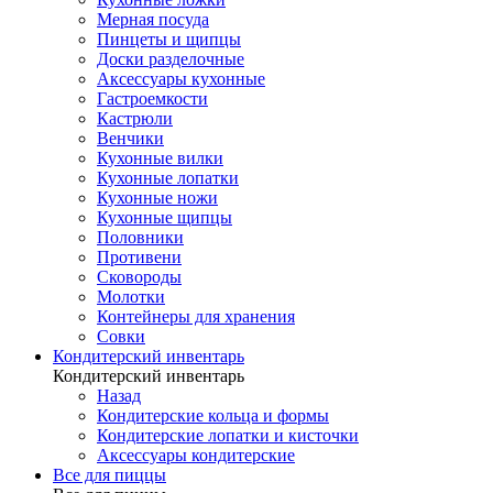
Мерная посуда
Пинцеты и щипцы
Доски разделочные
Аксессуары кухонные
Гастроемкости
Кастрюли
Венчики
Кухонные вилки
Кухонные лопатки
Кухонные ножи
Кухонные щипцы
Половники
Противени
Сковороды
Молотки
Контейнеры для хранения
Совки
Кондитерский инвентарь
Кондитерский инвентарь
Назад
Кондитерские кольца и формы
Кондитерские лопатки и кисточки
Аксессуары кондитерские
Все для пиццы