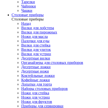
Тарелки
Чайники
Чашки
Cтоловые приборы
Cтоловые приборы
Назад
Вилки для лобстера
Вилки для пирожных
Ножи для масла
Палочки для еды
Вилки для стейка
Вилки для улиток
Вилки для устриц
Десертные вилки
Органайзеры для столовых приборов
Десертные ложки
Десертные ножи
Коктейльные ложки
Кофейные ложки
Лопатки для торта
Наборы столовых приборов
Ножи для стейка
Ножи для устриц
Ножи для фруктов
Приборы для сервировки