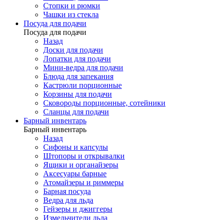
Стопки и рюмки
Чашки из стекла
Посуда для подачи
Посуда для подачи
Назад
Доски для подачи
Лопатки для подачи
Мини-ведра для подачи
Блюда для запекания
Кастрюли порционные
Корзины для подачи
Сковороды порционные, сотейники
Сланцы для подачи
Барный инвентарь
Барный инвентарь
Назад
Сифоны и капсулы
Штопоры и открывалки
Ящики и органайзеры
Аксесуары барные
Атомайзеры и риммеры
Барная посуда
Ведра для льда
Гейзеры и джиггеры
Измельчители льда