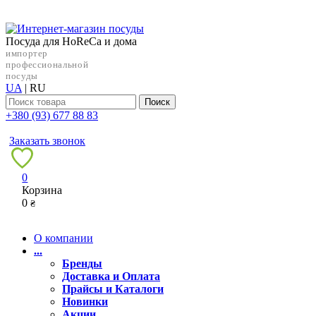
Посуда для HoReCa и дома
импортер
профессиональной
посуды
UA
|
RU
Поиск
+38‎0 (93) 677 88 83
Заказать звонок
0
Корзина
0
₴
О компании
...
Бренды
Доставка и Оплата
Прайсы и Каталоги
Новинки
Акции