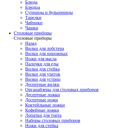
Блюда
Блюдца
Супницы и бульонницы
Тарелки
Чайники
Чашки
Cтоловые приборы
Cтоловые приборы
Назад
Вилки для лобстера
Вилки для пирожных
Ножи для масла
Палочки для еды
Вилки для стейка
Вилки для улиток
Вилки для устриц
Десертные вилки
Органайзеры для столовых приборов
Десертные ложки
Десертные ножи
Коктейльные ложки
Кофейные ложки
Лопатки для торта
Наборы столовых приборов
Ножи для стейка