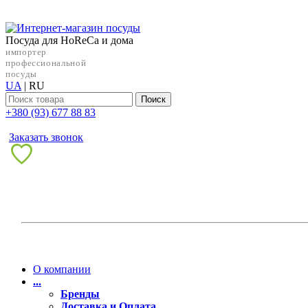
Посуда для HoReCa и дома
импортер
профессиональной
посуды
UA
|
RU
Поиск
+38‎0 (93) 677 88 83
Заказать звонок
О компании
...
Бренды
Доставка и Оплата