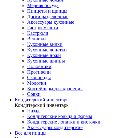
Мерная посуда
Пинцеты и щипцы
Доски разделочные
Аксессуары кухонные
Гастроемкости
Кастрюли
Венчики
Кухонные вилки
Кухонные лопатки
Кухонные ножи
Кухонные щипцы
Половники
Противени
Сковороды
Молотки
Контейнеры для хранения
Совки
Кондитерский инвентарь
Кондитерский инвентарь
Назад
Кондитерские кольца и формы
Кондитерские лопатки и кисточки
Аксессуары кондитерские
Все для пиццы