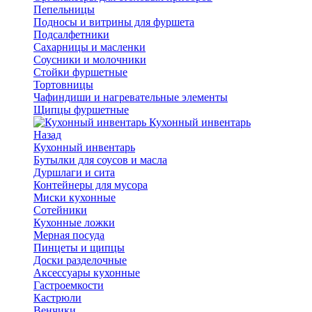
Пепельницы
Подносы и витрины для фуршета
Подсалфетники
Сахарницы и масленки
Соусники и молочники
Стойки фуршетные
Тортовницы
Чафиндиши и нагревательные элементы
Щипцы фуршетные
Кухонный инвентарь
Назад
Кухонный инвентарь
Бутылки для соусов и масла
Дуршлаги и сита
Контейнеры для мусора
Миски кухонные
Сотейники
Кухонные ложки
Мерная посуда
Пинцеты и щипцы
Доски разделочные
Аксессуары кухонные
Гастроемкости
Кастрюли
Венчики