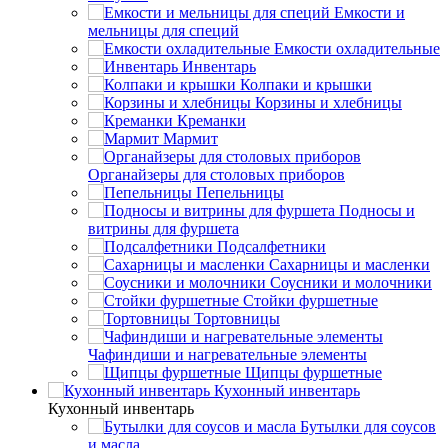
Емкости и
мельницы для специй
Емкости охладительные
Инвентарь
Колпаки и крышки
Корзины и хлебницы
Креманки
Мармит
Органайзеры для столовых приборов
Пепельницы
Подносы и
витрины для фуршета
Подсалфетники
Сахарницы и масленки
Соусники и молочники
Стойки фуршетные
Тортовницы
Чафиндиши и нагревательные элементы
Щипцы фуршетные
Кухонный инвентарь
Кухонный инвентарь
Бутылки для соусов
и масла