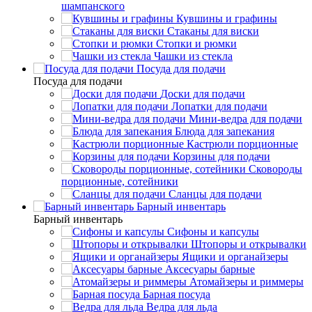
шампанского
Кувшины и графины
Стаканы для виски
Стопки и рюмки
Чашки из стекла
Посуда для подачи
Посуда для подачи
Доски для подачи
Лопатки для подачи
Мини-ведра для подачи
Блюда для запекания
Кастрюли порционные
Корзины для подачи
Сковороды
порционные, сотейники
Сланцы для подачи
Барный инвентарь
Барный инвентарь
Сифоны и капсулы
Штопоры и открывалки
Ящики и органайзеры
Аксесуары барные
Атомайзеры и риммеры
Барная посуда
Ведра для льда