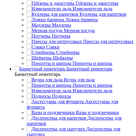
Гейзеры и джиггеры
Измельчители льда
Куллеры для напитков
Ложки бармена
Мадлеры
Мерная посуда
Питчеры
Прессы для цитрусовых
Совки
Стрейнеры
Шейкеры
Пинцеты и щипцы
Банкетный инвентарь
Банкетный инвентарь
Ведра для льда
Пинцеты и щипцы
Измельчители льда
Подносы
Аксессуары для
фуршета
Вазы и подсвечники
Диспенсеры для
напитков
Диспенсеры для
сыпучих