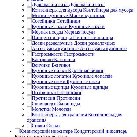
Дуршлаги и сита
Контейнеры для мусора
Миски кухонные
Сотейники
Кухонные ложки
Мерная посуда
Пинцеты и щипцы
Доски разделочные
Аксессуары кухонные
Гастроемкости
Кастрюли
Венчики
Кухонные вилки
Кухонные лопатки
Кухонные ножи
Кухонные щипцы
Половники
Противени
Сковороды
Молотки
Контейнеры для
хранения
Совки
Кондитерский инвентарь
Кондитерский инвентарь