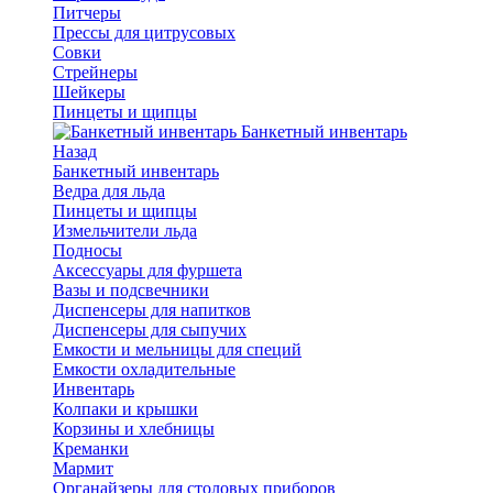
Питчеры
Прессы для цитрусовых
Совки
Стрейнеры
Шейкеры
Пинцеты и щипцы
Банкетный инвентарь
Назад
Банкетный инвентарь
Ведра для льда
Пинцеты и щипцы
Измельчители льда
Подносы
Аксессуары для фуршета
Вазы и подсвечники
Диспенсеры для напитков
Диспенсеры для сыпучих
Емкости и мельницы для специй
Емкости охладительные
Инвентарь
Колпаки и крышки
Корзины и хлебницы
Креманки
Мармит
Органайзеры для столовых приборов