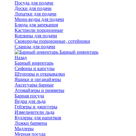
Посуда для подачи
Доски для подачи
Лопатки для подачи
Мини-ведра для подачи
Блюда для запекания
Кастрюли порционные
Корзины для подачи
Сковороды порционные, сотейники
Сланцы для подачи
Барный инвентарь
Назад
Барный инвентарь
Сифоны и капсулы
Штопоры и открывалки
Ящики и органайзеры
Аксесуары барные
Атомайзеры и риммеры
Барная посуда
Ведра для льда
Гейзеры и джиггеры
Измельчители льда
Куллеры для напитков
Ложки бармена
Мадлеры
Мерная посуда