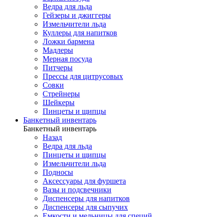
Ведра для льда
Гейзеры и джиггеры
Измельчители льда
Куллеры для напитков
Ложки бармена
Мадлеры
Мерная посуда
Питчеры
Прессы для цитрусовых
Совки
Стрейнеры
Шейкеры
Пинцеты и щипцы
Банкетный инвентарь
Банкетный инвентарь
Назад
Ведра для льда
Пинцеты и щипцы
Измельчители льда
Подносы
Аксессуары для фуршета
Вазы и подсвечники
Диспенсеры для напитков
Диспенсеры для сыпучих
Емкости и мельницы для специй