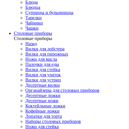
Блюда
Блюдца
Супницы и бульонницы
Тарелки
Чайники
Чашки
Cтоловые приборы
Cтоловые приборы
Назад
Вилки для лобстера
Вилки для пирожных
Ножи для масла
Палочки для еды
Вилки для стейка
Вилки для улиток
Вилки для устриц
Десертные вилки
Органайзеры для столовых приборов
Десертные ложки
Десертные ножи
Коктейльные ложки
Кофейные ложки
Лопатки для торта
Наборы столовых приборов
Ножи для стейка