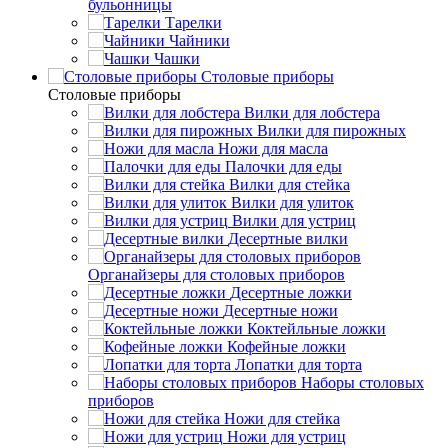
бульонницы
Тарелки
Чайники
Чашки
Cтоловые приборы
Cтоловые приборы
Вилки для лобстера
Вилки для пирожных
Ножи для масла
Палочки для еды
Вилки для стейка
Вилки для улиток
Вилки для устриц
Десертные вилки
Органайзеры для столовых приборов
Десертные ложки
Десертные ножи
Коктейльные ложки
Кофейные ложки
Лопатки для торта
Наборы столовых
приборов
Ножи для стейка
Ножи для устриц