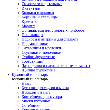
Емкости охладительные
Инвентарь
Колпаки и крышки
Корзины и хлебницы
Креманки
Мармит
Органайзеры для столовых приборов
Пепельницы
Подносы и витрины для фуршета
Подсалфетники
Сахарницы и масленки
Соусники и молочники
Стойки фуршетные
Тортовницы
Чафиндиши и нагревательные элементы
Щипцы фуршетные
Кухонный инвентарь
Кухонный инвентарь
Назад
Бутылки для соусов и масла
Дуршлаги и сита
Контейнеры для мусора
Миски кухонные
Сотейники
Кухонные ложки