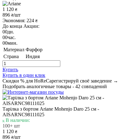
1 120
₴
896
/шт
₴
Экономия: 224
₴
До конца Акции:
00
дн.
00
час.
00
мин.
Материал
Фарфор
Страна
Индия
Купить
Купить в один клик
Скидки % для HoReCa
регистрируй своё заведение →
Подобрать аналогичные товары - 42 совпадений
Тарілка з бортом Ariane Mohenjo Daro 25 см -
AISARNC98111025
В наличии:
100+ шт
1 120
₴
896
/шт
₴