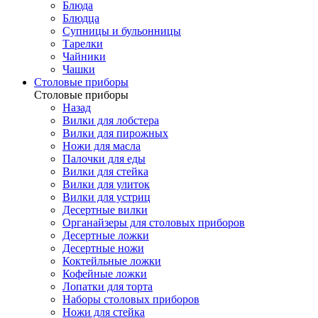
Блюда
Блюдца
Супницы и бульонницы
Тарелки
Чайники
Чашки
Cтоловые приборы
Cтоловые приборы
Назад
Вилки для лобстера
Вилки для пирожных
Ножи для масла
Палочки для еды
Вилки для стейка
Вилки для улиток
Вилки для устриц
Десертные вилки
Органайзеры для столовых приборов
Десертные ложки
Десертные ножи
Коктейльные ложки
Кофейные ложки
Лопатки для торта
Наборы столовых приборов
Ножи для стейка