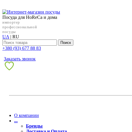
Посуда для HoReCa и дома
импортер
профессиональной
посуды
UA
|
RU
Поиск
+38‎0 (93) 677 88 83
Заказать звонок
О компании
...
Бренды
Доставка и Оплата