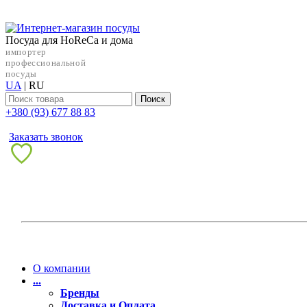
Посуда для HoReCa и дома
импортер
профессиональной
посуды
UA
|
RU
Поиск
+38‎0 (93) 677 88 83
Заказать звонок
О компании
...
Бренды
Доставка и Оплата