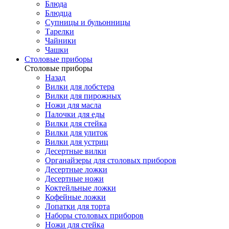
Блюда
Блюдца
Супницы и бульонницы
Тарелки
Чайники
Чашки
Cтоловые приборы
Cтоловые приборы
Назад
Вилки для лобстера
Вилки для пирожных
Ножи для масла
Палочки для еды
Вилки для стейка
Вилки для улиток
Вилки для устриц
Десертные вилки
Органайзеры для столовых приборов
Десертные ложки
Десертные ножи
Коктейльные ложки
Кофейные ложки
Лопатки для торта
Наборы столовых приборов
Ножи для стейка