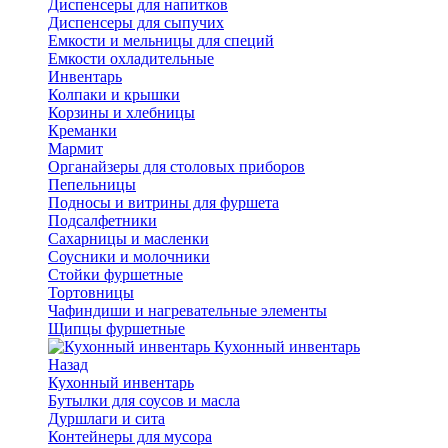
Диспенсеры для напитков
Диспенсеры для сыпучих
Емкости и мельницы для специй
Емкости охладительные
Инвентарь
Колпаки и крышки
Корзины и хлебницы
Креманки
Мармит
Органайзеры для столовых приборов
Пепельницы
Подносы и витрины для фуршета
Подсалфетники
Сахарницы и масленки
Соусники и молочники
Стойки фуршетные
Тортовницы
Чафиндиши и нагревательные элементы
Щипцы фуршетные
Кухонный инвентарь
Назад
Кухонный инвентарь
Бутылки для соусов и масла
Дуршлаги и сита
Контейнеры для мусора