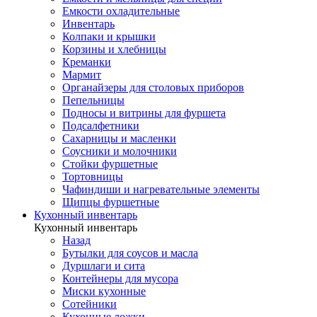
Емкости охладительные
Инвентарь
Колпаки и крышки
Корзины и хлебницы
Креманки
Мармит
Органайзеры для столовых приборов
Пепельницы
Подносы и витрины для фуршета
Подсалфетники
Сахарницы и масленки
Соусники и молочники
Стойки фуршетные
Тортовницы
Чафиндиши и нагревательные элементы
Щипцы фуршетные
Кухонный инвентарь
Кухонный инвентарь
Назад
Бутылки для соусов и масла
Дуршлаги и сита
Контейнеры для мусора
Миски кухонные
Сотейники
Кухонные ложки