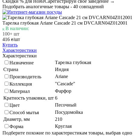
Скидки % для HoReCa
регистрируй своё заведение →
Подобрать аналогичные товары - 40 совпадений
Тарелка глубокая Ariane Cascade 21 см DVCARN04Z012001
В наличии:
100+ шт
416
/шт
₴
Купить
Характеристики
Характеристики
Тарелка глубокая
Назначение
Страна
Индия
Ariane
Производитель
"Cascade"
Коллекция
Фарфор
Материал
Кратность упаковки, шт
6
Песочный
Цвет
Посудомойка
Способ мытья
Диаметр, мм
210
Круглая
Форма
Подберите похожие по характеристикам товары, выбрав одно