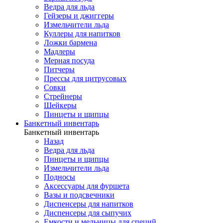
Ведра для льда
Гейзеры и джиггеры
Измельчители льда
Куллеры для напитков
Ложки бармена
Мадлеры
Мерная посуда
Питчеры
Прессы для цитрусовых
Совки
Стрейнеры
Шейкеры
Пинцеты и щипцы
Банкетный инвентарь
Банкетный инвентарь
Назад
Ведра для льда
Пинцеты и щипцы
Измельчители льда
Подносы
Аксессуары для фуршета
Вазы и подсвечники
Диспенсеры для напитков
Диспенсеры для сыпучих
Емкости и мельницы для специй