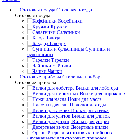
Столовая посуда
Столовая посуда
Кофейники
Кружки
Салатники
Блюда
Блюдца
Супницы и
бульонницы
Тарелки
Чайники
Чашки
Cтоловые приборы
Cтоловые приборы
Вилки для лобстера
Вилки для пирожных
Ножи для масла
Палочки для еды
Вилки для стейка
Вилки для улиток
Вилки для устриц
Десертные вилки
Органайзеры для столовых приборов