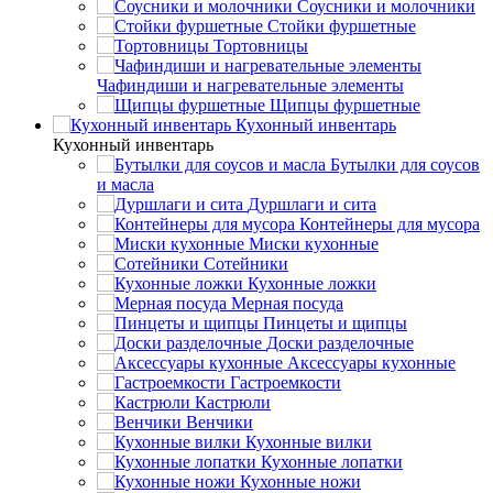
Соусники и молочники
Стойки фуршетные
Тортовницы
Чафиндиши и нагревательные элементы
Щипцы фуршетные
Кухонный инвентарь
Кухонный инвентарь
Бутылки для соусов
и масла
Дуршлаги и сита
Контейнеры для мусора
Миски кухонные
Сотейники
Кухонные ложки
Мерная посуда
Пинцеты и щипцы
Доски разделочные
Аксессуары кухонные
Гастроемкости
Кастрюли
Венчики
Кухонные вилки
Кухонные лопатки
Кухонные ножи