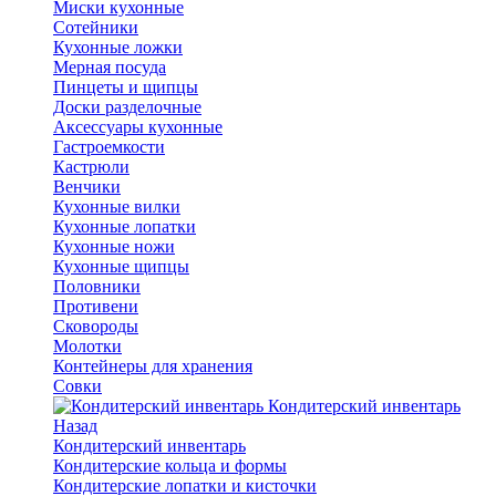
Миски кухонные
Сотейники
Кухонные ложки
Мерная посуда
Пинцеты и щипцы
Доски разделочные
Аксессуары кухонные
Гастроемкости
Кастрюли
Венчики
Кухонные вилки
Кухонные лопатки
Кухонные ножи
Кухонные щипцы
Половники
Противени
Сковороды
Молотки
Контейнеры для хранения
Совки
Кондитерский инвентарь
Назад
Кондитерский инвентарь
Кондитерские кольца и формы
Кондитерские лопатки и кисточки