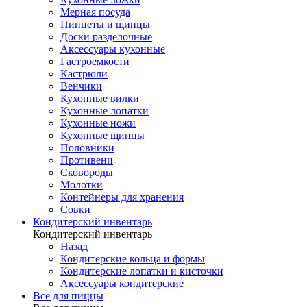
Мерная посуда
Пинцеты и щипцы
Доски разделочные
Аксессуары кухонные
Гастроемкости
Кастрюли
Венчики
Кухонные вилки
Кухонные лопатки
Кухонные ножи
Кухонные щипцы
Половники
Противени
Сковороды
Молотки
Контейнеры для хранения
Совки
Кондитерский инвентарь
Кондитерский инвентарь
Назад
Кондитерские кольца и формы
Кондитерские лопатки и кисточки
Аксессуары кондитерские
Все для пиццы