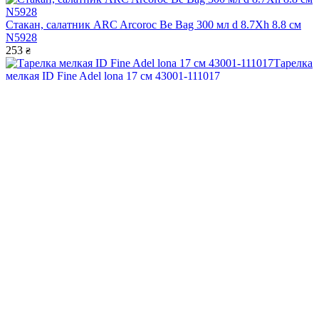
Стакан, салатник ARC Arcoroc Be Bag 300 мл d 8.7Xh 8.8 см
N5928
253
₴
Тарелка
мелкая ID Fine Adel lona 17 см 43001-111017
378
₴
Тарелка
мелкая ID Fine Adel lona 21 см 43001-111021
465
₴
Тарелка
мелкая ID Fine Adel lona 25 см 43001-111025
590
₴
Тарелка с бортом ID Fine Adel stolt 21 см 53001-161021
583
₴
Показать еще
Персональные рекомендации
Все товары категории
Все товары бренда Ariane
Вам может понравиться