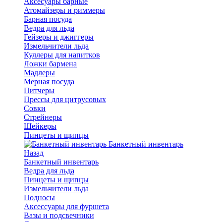
Аксесуары барные
Атомайзеры и риммеры
Барная посуда
Ведра для льда
Гейзеры и джиггеры
Измельчители льда
Куллеры для напитков
Ложки бармена
Мадлеры
Мерная посуда
Питчеры
Прессы для цитрусовых
Совки
Стрейнеры
Шейкеры
Пинцеты и щипцы
Банкетный инвентарь
Назад
Банкетный инвентарь
Ведра для льда
Пинцеты и щипцы
Измельчители льда
Подносы
Аксессуары для фуршета
Вазы и подсвечники