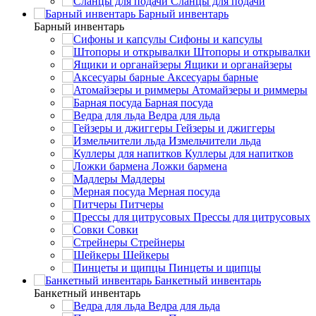
Сланцы для подачи
Барный инвентарь
Барный инвентарь
Сифоны и капсулы
Штопоры и открывалки
Ящики и органайзеры
Аксесуары барные
Атомайзеры и риммеры
Барная посуда
Ведра для льда
Гейзеры и джиггеры
Измельчители льда
Куллеры для напитков
Ложки бармена
Мадлеры
Мерная посуда
Питчеры
Прессы для цитрусовых
Совки
Стрейнеры
Шейкеры
Пинцеты и щипцы
Банкетный инвентарь
Банкетный инвентарь
Ведра для льда