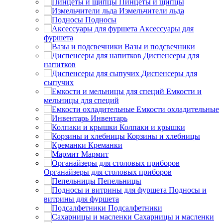
Пинцеты и щипцы
Измельчители льда
Подносы
Аксессуары для
фуршета
Вазы и подсвечники
Диспенсеры для
напитков
Диспенсеры для
сыпучих
Емкости и
мельницы для специй
Емкости охладительные
Инвентарь
Колпаки и крышки
Корзины и хлебницы
Креманки
Мармит
Органайзеры для столовых приборов
Пепельницы
Подносы и
витрины для фуршета
Подсалфетники
Сахарницы и масленки