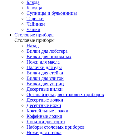
Блюда
Блюдца
Супницы и бульонницы
Тарелки
Чайники
Чашки
Cтоловые приборы
Cтоловые приборы
Назад
Вилки для лобстера
Вилки для пирожных
Ножи для масла
Палочки для еды
Вилки для стейка
Вилки для улиток
Вилки для устриц
Десертные вилки
Органайзеры для столовых приборов
Десертные ложки
Десертные ножи
Коктейльные ложки
Кофейные ложки
Лопатки для торта
Наборы столовых приборов
Ножи для стейка