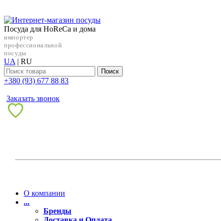
Посуда для HoReCa и дома
импортер
профессиональной
посуды
UA
|
RU
Поиск
+38‎0 (93) 677 88 83
Заказать звонок
О компании
...
Бренды
Доставка и Оплата