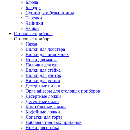
Блюда
Блюдца
Супницы и бульонницы
Тарелки
Чайники
Чашки
Cтоловые приборы
Cтоловые приборы
Назад
Вилки для лобстера
Вилки для пирожных
Ножи для масла
Палочки для еды
Вилки для стейка
Вилки для улиток
Вилки для устриц
Десертные вилки
Органайзеры для столовых приборов
Десертные ложки
Десертные ножи
Коктейльные ложки
Кофейные ложки
Лопатки для торта
Наборы столовых приборов
Ножи для стейка