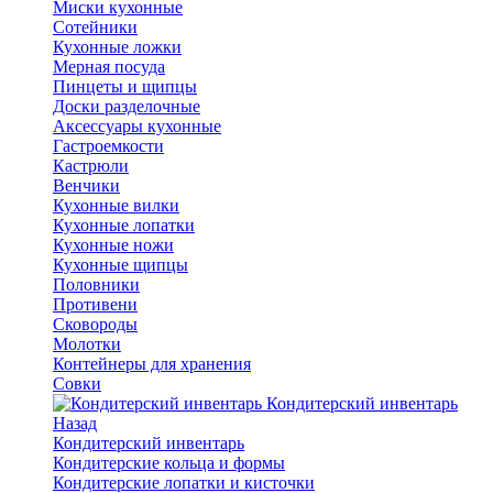
Миски кухонные
Сотейники
Кухонные ложки
Мерная посуда
Пинцеты и щипцы
Доски разделочные
Аксессуары кухонные
Гастроемкости
Кастрюли
Венчики
Кухонные вилки
Кухонные лопатки
Кухонные ножи
Кухонные щипцы
Половники
Противени
Сковороды
Молотки
Контейнеры для хранения
Совки
Кондитерский инвентарь
Назад
Кондитерский инвентарь
Кондитерские кольца и формы
Кондитерские лопатки и кисточки