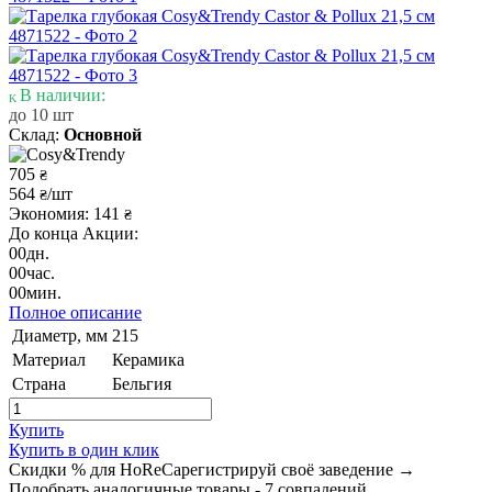
В наличии:
до 10 шт
Склад:
Основной
705
₴
564
/шт
₴
Экономия: 141
₴
До конца Акции:
00
дн.
00
час.
00
мин.
Полное описание
Диаметр, мм
215
Материал
Керамика
Страна
Бельгия
Купить
Купить в один клик
Скидки % для HoReCa
регистрируй своё заведение →
Подобрать аналогичные товары - 7 совпадений