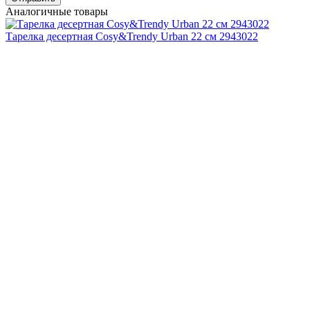
Аналогичные товары
Тарелка десертная Cosy&Trendy Urban 22 см 2943022
594
₴
Тарелка
Cosy&Trendy Urban 28 см 2943028
804
₴
Пиала Asa Cuba
Grigio 13,8см. 1213400
516
₴
Пиала Asa Cuba Grigio
18 см 1214400
620
₴
Пиала Asa La Maison
15 см 26303044
600
₴
Тарелка мелкая Cosy&Trendy Concha 20.5 см grey 8925021
753
₴
Показать еще
Вам могут понадобиться
Персональные рекомендации
Все товары категории