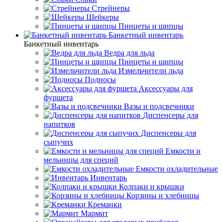
Стрейнеры
Шейкеры
Пинцеты и щипцы
Банкетный инвентарь
Банкетный инвентарь
Ведра для льда
Пинцеты и щипцы
Измельчители льда
Подносы
Аксессуары для
фуршета
Вазы и подсвечники
Диспенсеры для
напитков
Диспенсеры для
сыпучих
Емкости и
мельницы для специй
Емкости охладительные
Инвентарь
Колпаки и крышки
Корзины и хлебницы
Креманки
Мармит