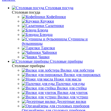
Столовая посуда
Столовая посуда
Кофейники
Кружки
Салатники
Блюда
Блюдца
Супницы и
бульонницы
Тарелки
Чайники
Чашки
Cтоловые приборы
Cтоловые приборы
Вилки для лобстера
Вилки для пирожных
Ножи для масла
Палочки для еды
Вилки для стейка
Вилки для улиток
Вилки для устриц
Десертные вилки
Органайзеры для столовых приборов