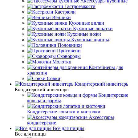
Аксессуары кухонные
Гастроемкости
Кастрюли
Венчики
Кухонные вилки
Кухонные лопатки
Кухонные ножи
Кухонные щипцы
Половники
Противени
Сковороды
Молотки
Контейнеры для
хранения
Совки
Кондитерский инвентарь
Кондитерский инвентарь
Кондитерские
кольца и формы
Кондитерские лопатки и кисточки
Аксессуары
кондитерские
Все для пиццы
Все для пиццы