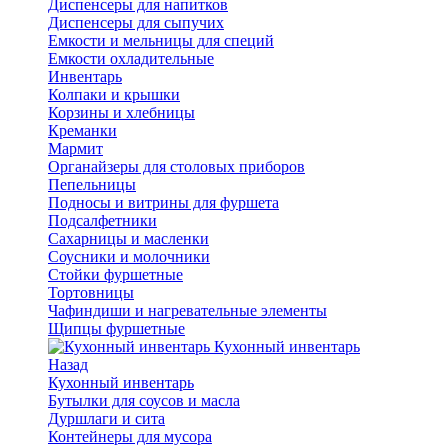
Диспенсеры для напитков
Диспенсеры для сыпучих
Емкости и мельницы для специй
Емкости охладительные
Инвентарь
Колпаки и крышки
Корзины и хлебницы
Креманки
Мармит
Органайзеры для столовых приборов
Пепельницы
Подносы и витрины для фуршета
Подсалфетники
Сахарницы и масленки
Соусники и молочники
Стойки фуршетные
Тортовницы
Чафиндиши и нагревательные элементы
Щипцы фуршетные
Кухонный инвентарь
Назад
Кухонный инвентарь
Бутылки для соусов и масла
Дуршлаги и сита
Контейнеры для мусора