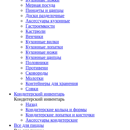
Мерная посуда
Пинцеты и щипцы
Доски разделочные
Аксессуары кухонные
Гастроемкости
Кастрюли
Венчики
Кухонные вилки
Кухонные лопатки
Кухонные ножи
Кухонные щипцы
Половники
Противени
Сковороды
Молотки
Контейнеры для хранения
Совки
Кондитерский инвентарь
Кондитерский инвентарь
Назад
Кондитерские кольца и формы
Кондитерские лопатки и кисточки
Аксессуары кондитерские
Все для пиццы