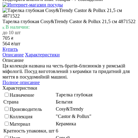
Тарелка глубокая Cosy&Trendy Castor & Рollux 21,5 см 4871522
В наличии:
до 10 шт
705
₴
564
/шт
₴
Купить
Описание
Характеристики
Описание
Ця колекція названа на честь братів-близнюків у римській
міфології. Посуд виготовлений з кераміки та придатний для
миття в посудомийній машині.
Полное описание
Характеристики
Тарелка глубокая
Назначение
Страна
Бельгия
Cosy&Trendy
Производитель
"Castor & Рollux"
Коллекция
Керамика
Материал
Кратность упаковки, шт
6
Серый