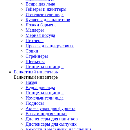
Ведра для льда
Гейзеры и джиггеры
Измельчители льда
Куллеры для напитков
Ложки бармена
Мадлеры
Мерная посуда
Питчеры
Прессы для цитрусовых
Совки
Стрейнеры
Шейкеры
Пинцеты и щипцы
Банкетный инвентарь
Банкетный инвентарь
Назад
Ведра для льда
Пинцеты и щипцы
Измельчители льда
Подносы
Аксессуары для фуршета
Вазы и подсвечники
Диспенсеры для напитков
Диспенсеры для сыпучих
Емкости и мельницы для специй