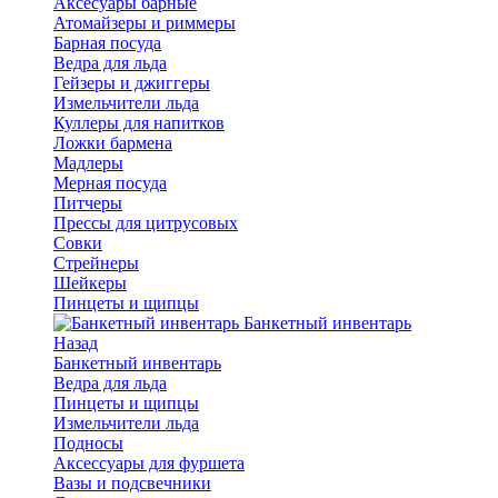
Аксесуары барные
Атомайзеры и риммеры
Барная посуда
Ведра для льда
Гейзеры и джиггеры
Измельчители льда
Куллеры для напитков
Ложки бармена
Мадлеры
Мерная посуда
Питчеры
Прессы для цитрусовых
Совки
Стрейнеры
Шейкеры
Пинцеты и щипцы
Банкетный инвентарь
Назад
Банкетный инвентарь
Ведра для льда
Пинцеты и щипцы
Измельчители льда
Подносы
Аксессуары для фуршета
Вазы и подсвечники