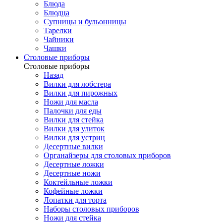
Блюда
Блюдца
Супницы и бульонницы
Тарелки
Чайники
Чашки
Cтоловые приборы
Cтоловые приборы
Назад
Вилки для лобстера
Вилки для пирожных
Ножи для масла
Палочки для еды
Вилки для стейка
Вилки для улиток
Вилки для устриц
Десертные вилки
Органайзеры для столовых приборов
Десертные ложки
Десертные ножи
Коктейльные ложки
Кофейные ложки
Лопатки для торта
Наборы столовых приборов
Ножи для стейка