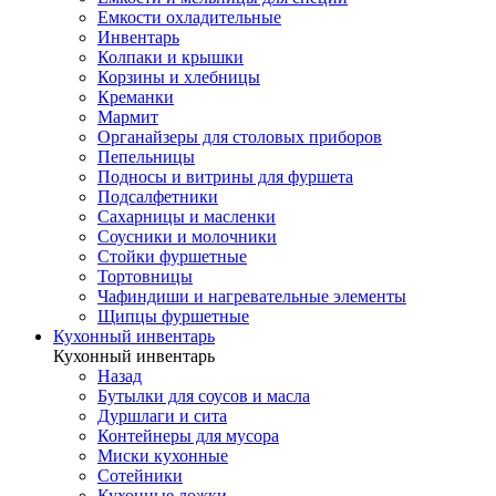
Емкости охладительные
Инвентарь
Колпаки и крышки
Корзины и хлебницы
Креманки
Мармит
Органайзеры для столовых приборов
Пепельницы
Подносы и витрины для фуршета
Подсалфетники
Сахарницы и масленки
Соусники и молочники
Стойки фуршетные
Тортовницы
Чафиндиши и нагревательные элементы
Щипцы фуршетные
Кухонный инвентарь
Кухонный инвентарь
Назад
Бутылки для соусов и масла
Дуршлаги и сита
Контейнеры для мусора
Миски кухонные
Сотейники
Кухонные ложки