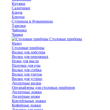
Кружки
Салатники
Блюда
Блюдца
Супницы и бульонницы
Тарелки
Чайники
Чашки
Cтоловые приборы
Назад
Cтоловые приборы
Вилки для лобстера
Вилки для пирожных
Ножи для масла
Палочки для еды
Вилки для стейка
Вилки для улиток
Вилки для устриц
Десертные вилки
Органайзеры для столовых приборов
Десертные ложки
Десертные ножи
Коктейльные ложки
Кофейные ложки
Лопатки для торта