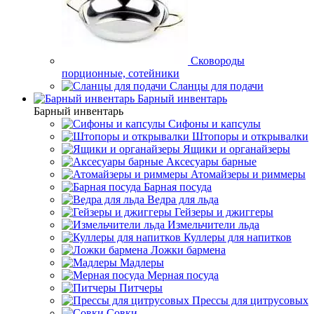
Сковороды
порционные, сотейники
Сланцы для подачи
Барный инвентарь
Барный инвентарь
Сифоны и капсулы
Штопоры и открывалки
Ящики и органайзеры
Аксесуары барные
Атомайзеры и риммеры
Барная посуда
Ведра для льда
Гейзеры и джиггеры
Измельчители льда
Куллеры для напитков
Ложки бармена
Мадлеры
Мерная посуда
Питчеры
Прессы для цитрусовых
Совки