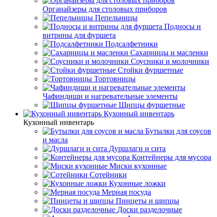
Органайзеры для столовых приборов
Пепельницы
Подносы и
витрины для фуршета
Подсалфетники
Сахарницы и масленки
Соусники и молочники
Стойки фуршетные
Тортовницы
Чафиндиши и нагревательные элементы
Щипцы фуршетные
Кухонный инвентарь
Кухонный инвентарь
Бутылки для соусов
и масла
Дуршлаги и сита
Контейнеры для мусора
Миски кухонные
Сотейники
Кухонные ложки
Мерная посуда
Пинцеты и щипцы
Доски разделочные