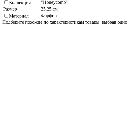
"Honeycomb"
Коллекция
Размер
25.25 см
Фарфор
Материал
Подберите похожие по характеристикам товары, выбрав одно
или несколько свойств
Выбрано:
0
Показать
Спросить менеджера
в Telegram
Задать вопрос о товаре
Я согласен с
условиями обработки
персональных данных
Отправить
Вам могут понадобиться
Персональные рекомендации