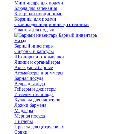
Мини-ведра для подачи
Блюда для запекания
Кастрюли порционные
Корзины для подачи
Сковороды порционные, сотейники
Сланцы для подачи
Барный инвентарь
Назад
Барный инвентарь
Сифоны и капсулы
Штопоры и открывалки
Ящики и органайзеры
Аксесуары барные
Атомайзеры и риммеры
Барная посуда
Ведра для льда
Гейзеры и джиггеры
Измельчители льда
Куллеры для напитков
Ложки бармена
Мадлеры
Мерная посуда
Питчеры
Прессы для цитрусовых
Совки