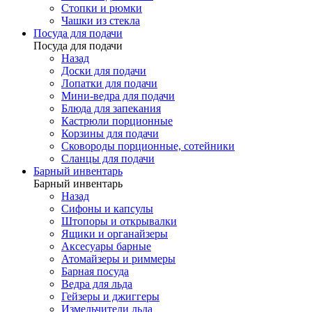
Стопки и рюмки
Чашки из стекла
Посуда для подачи
Посуда для подачи
Назад
Доски для подачи
Лопатки для подачи
Мини-ведра для подачи
Блюда для запекания
Кастрюли порционные
Корзины для подачи
Сковороды порционные, сотейники
Сланцы для подачи
Барный инвентарь
Барный инвентарь
Назад
Сифоны и капсулы
Штопоры и открывалки
Ящики и органайзеры
Аксесуары барные
Атомайзеры и риммеры
Барная посуда
Ведра для льда
Гейзеры и джиггеры
Измельчители льда