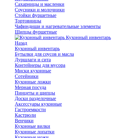
Сахарницы и масленки
Соусники и молочники
Стойки фуршетные
Тортовницы
Чафиндиши и нагревательные элементы
Щипцы фуршетные
Кухонный инвентарь
Назад
Кухонный инвентарь
Бутылки для соусов и масла
Дуршлаги и сита
Контейнеры для мусора
Миски кухонные
Сотейники
Кухонные ложки
Мерная посуда
Пинцеты и щипцы
Доски разделочные
Аксессуары кухонные
Гастроемкости
Кастрюли
Венчики
Кухонные вилки
Кухонные лопатки
Кухонные ножи