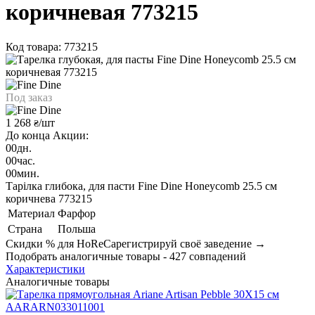
коричневая 773215
Код товара: 773215
Под заказ
1 268
/шт
₴
До конца Акции:
00
дн.
00
час.
00
мин.
Тарілка глибока, для пасти Fine Dine Honeycomb 25.5 см
коричнева 773215
Материал
Фарфор
Страна
Польша
Скидки % для HoReCa
регистрируй своё заведение →
Подобрать аналогичные товары - 427 совпадений
Характеристики
Аналогичные товары