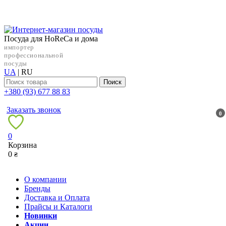
Посуда для HoReCa и дома
импортер
профессиональной
посуды
UA
|
RU
Поиск
+38‎0 (93) 677 88 83
Заказать звонок
0
0
Корзина
0
₴
О компании
Бренды
Доставка и Оплата
Прайсы и Каталоги
Новинки
Акции