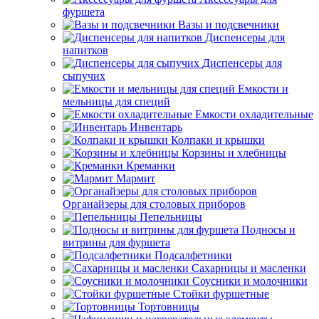
фуршета
Вазы и подсвечники
Диспенсеры для
напитков
Диспенсеры для
сыпучих
Емкости и
мельницы для специй
Емкости охладительные
Инвентарь
Колпаки и крышки
Корзины и хлебницы
Креманки
Мармит
Органайзеры для столовых приборов
Пепельницы
Подносы и
витрины для фуршета
Подсалфетники
Сахарницы и масленки
Соусники и молочники
Стойки фуршетные
Тортовницы