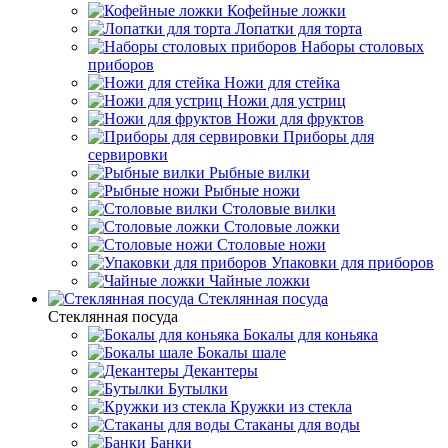
Кофейные ложки
Лопатки для торта
Наборы столовых
приборов
Ножи для стейка
Ножи для устриц
Ножи для фруктов
Приборы для
сервировки
Рыбные вилки
Рыбные ножи
Столовые вилки
Столовые ложки
Столовые ножи
Упаковки для приборов
Чайные ложки
Стеклянная посуда
Стеклянная посуда
Бокалы для коньяка
Бокалы шале
Декантеры
Бутылки
Кружки из стекла
Стаканы для воды
Банки