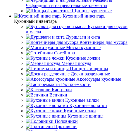
Чафиндиши и нагревательные элементы
Щипцы фуршетные
Кухонный инвентарь
Кухонный инвентарь
Бутылки для соусов
и масла
Дуршлаги и сита
Контейнеры для мусора
Миски кухонные
Сотейники
Кухонные ложки
Мерная посуда
Пинцеты и щипцы
Доски разделочные
Аксессуары кухонные
Гастроемкости
Кастрюли
Венчики
Кухонные вилки
Кухонные лопатки
Кухонные ножи
Кухонные щипцы
Половники
Противени