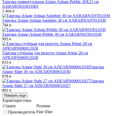
Тарелка прямоугольная Ariane Artisan Pebble 30Х15 см
AARARN033011001
1 404
₴
Тарелка Ariane Artisan Sapphire 30 см AARARNA97011030
744
₴
Тарелка Ariane Artisan Pebble 30 см AARARN033011030
993
₴
Тарелка глубокая для ризотто Ariane Prime 28 см
APRARN000012028
833
₴
Тарелка
Ariane Slide 30 см ADEARN000011030
978
₴
Тарелка
Ariane Slide 27 см ADEARN000011027
801
₴
Показать еще
Характеристики
Страна
Польша
Fine Dine
Производитель