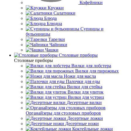
Кофейники
Кружки
Салатники
Блюда
Блюдца
Супницы и
бульонницы
Тарелки
Чайники
Чашки
Cтоловые приборы
Cтоловые приборы
Вилки для лобстера
Вилки для пирожных
Ножи для масла
Палочки для еды
Вилки для стейка
Вилки для улиток
Вилки для устриц
Десертные вилки
Органайзеры для столовых приборов
Десертные ложки
Десертные ножи
Коктейльные ложки