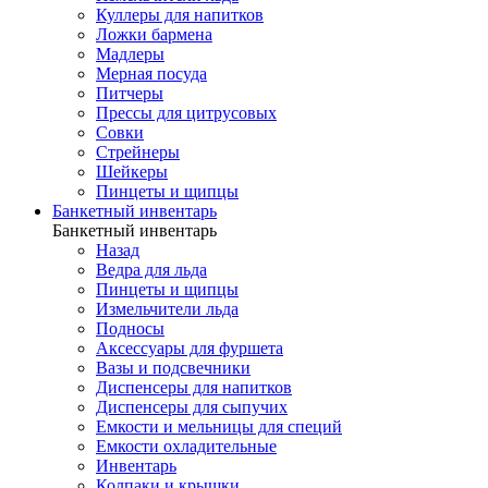
Куллеры для напитков
Ложки бармена
Мадлеры
Мерная посуда
Питчеры
Прессы для цитрусовых
Совки
Стрейнеры
Шейкеры
Пинцеты и щипцы
Банкетный инвентарь
Банкетный инвентарь
Назад
Ведра для льда
Пинцеты и щипцы
Измельчители льда
Подносы
Аксессуары для фуршета
Вазы и подсвечники
Диспенсеры для напитков
Диспенсеры для сыпучих
Емкости и мельницы для специй
Емкости охладительные
Инвентарь
Колпаки и крышки