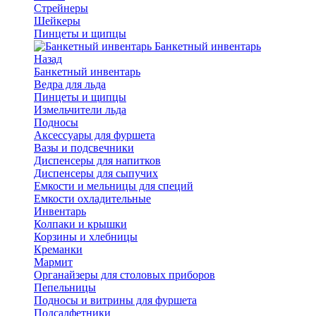
Стрейнеры
Шейкеры
Пинцеты и щипцы
Банкетный инвентарь
Назад
Банкетный инвентарь
Ведра для льда
Пинцеты и щипцы
Измельчители льда
Подносы
Аксессуары для фуршета
Вазы и подсвечники
Диспенсеры для напитков
Диспенсеры для сыпучих
Емкости и мельницы для специй
Емкости охладительные
Инвентарь
Колпаки и крышки
Корзины и хлебницы
Креманки
Мармит
Органайзеры для столовых приборов
Пепельницы
Подносы и витрины для фуршета
Подсалфетники