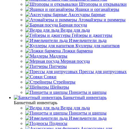
Штопоры и открывалки
Ящики и органайзеры
Аксесуары барные
Атомайзеры и риммеры
Барная посуда
Ведра для льда
Гейзеры и джиггеры
Измельчители льда
Куллеры для напитков
Ложки бармена
Мадлеры
Мерная посуда
Питчеры
Прессы для цитрусовых
Совки
Стрейнеры
Шейкеры
Пинцеты и щипцы
Банкетный инвентарь
Банкетный инвентарь
Ведра для льда
Пинцеты и щипцы
Измельчители льда
Подносы
Аксессуары для