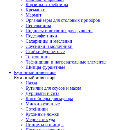
Корзины и хлебницы
Креманки
Мармит
Органайзеры для столовых приборов
Пепельницы
Подносы и витрины для фуршета
Подсалфетники
Сахарницы и масленки
Соусники и молочники
Стойки фуршетные
Тортовницы
Чафиндиши и нагревательные элементы
Щипцы фуршетные
Кухонный инвентарь
Кухонный инвентарь
Назад
Бутылки для соусов и масла
Дуршлаги и сита
Контейнеры для мусора
Миски кухонные
Сотейники
Кухонные ложки
Мерная посуда
Пинцеты и щипцы
Доски разделочные