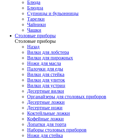
Блюда
Блюдца
Супницы и бульонницы
Тарелки
Чайники
Чашки
Cтоловые приборы
Cтоловые приборы
Назад
Вилки для лобстера
Вилки для пирожных
Ножи для масла
Палочки для еды
Вилки для стейка
Вилки для улиток
Вилки для устриц
Десертные вилки
Органайзеры для столовых приборов
Десертные ложки
Десертные ножи
Коктейльные ложки
Кофейные ложки
Лопатки для торта
Наборы столовых приборов
Ножи для стейка