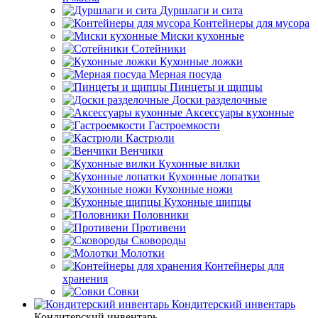
Дуршлаги и сита
Контейнеры для мусора
Миски кухонные
Сотейники
Кухонные ложки
Мерная посуда
Пинцеты и щипцы
Доски разделочные
Аксессуары кухонные
Гастроемкости
Кастрюли
Венчики
Кухонные вилки
Кухонные лопатки
Кухонные ножи
Кухонные щипцы
Половники
Противени
Сковороды
Молотки
Контейнеры для
хранения
Совки
Кондитерский инвентарь
Кондитерский инвентарь