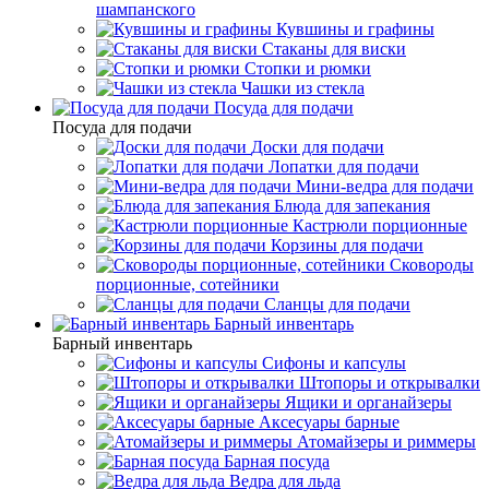
шампанского
Кувшины и графины
Стаканы для виски
Стопки и рюмки
Чашки из стекла
Посуда для подачи
Посуда для подачи
Доски для подачи
Лопатки для подачи
Мини-ведра для подачи
Блюда для запекания
Кастрюли порционные
Корзины для подачи
Сковороды
порционные, сотейники
Сланцы для подачи
Барный инвентарь
Барный инвентарь
Сифоны и капсулы
Штопоры и открывалки
Ящики и органайзеры
Аксесуары барные
Атомайзеры и риммеры
Барная посуда
Ведра для льда