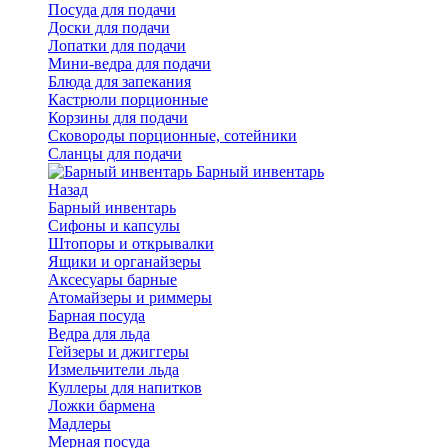
Посуда для подачи
Доски для подачи
Лопатки для подачи
Мини-ведра для подачи
Блюда для запекания
Кастрюли порционные
Корзины для подачи
Сковороды порционные, сотейники
Сланцы для подачи
Барный инвентарь
Назад
Барный инвентарь
Сифоны и капсулы
Штопоры и открывалки
Ящики и органайзеры
Аксесуары барные
Атомайзеры и риммеры
Барная посуда
Ведра для льда
Гейзеры и джиггеры
Измельчители льда
Куллеры для напитков
Ложки бармена
Мадлеры
Мерная посуда