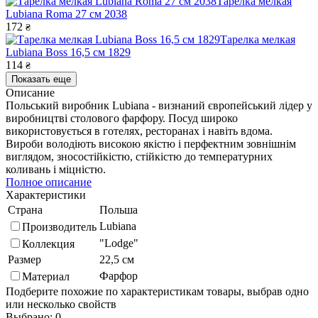
Тарелка мелкая
Lubiana Roma 27 см 2038
172
₴
Тарелка мелкая
Lubiana Boss 16,5 см 1829
114
₴
Показать еще
Описание
Польський виробник Lubiana - визнаний європейський лідер у
виробництві столового фарфору. Посуд широко
використовується в готелях, ресторанах і навіть вдома.
Вироби володіють високою якістю і перфектним зовнішнім
виглядом, зносостійкістю, стійкістю до температурних
коливань і міцністю.
Полное описание
Характеристики
Страна
Польша
Lubiana
Производитель
"Lodge"
Коллекция
Размер
22,5 см
Фарфор
Материал
Подберите похожие по характеристикам товары, выбрав одно
или несколько свойств
Выбрано:
0