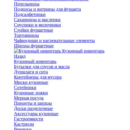
Пепельницы
Подносы и витрины для фуршета
Подсалфетники
Сахарницы и масленки
Соусники и молочники
Стойки фуршетные
Тортовницы
Чафиндиши и нагревательные элементы
Щипцы фуршетные
Кухонный инвентарь
Назад
Кухонный инвентарь
Бутылки для соусов и масла
Дуршлаги и сита
Контейнеры для мусора
Миски кухонные
Сотейники
Кухонные ложки
Мерная посуда
Пинцеты и щипцы
Доски разделочные
Аксессуары кухонные
Гастроемкости
Кастрюли
Венчики