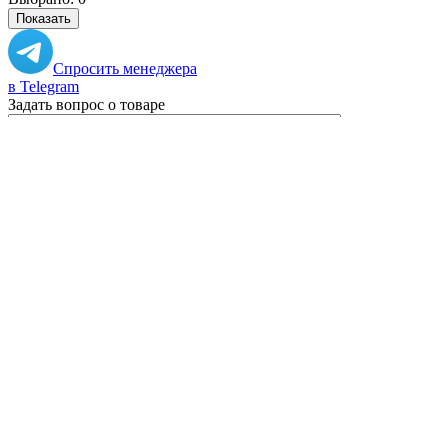
Показать
Спросить менеджера
в Telegram
Задать вопрос о товаре
Я согласен с
условиями обработки
персональных данных
Отправить
Персональные рекомендации
Все товары категории
Все товары бренда Lubiana
Вам может понравиться