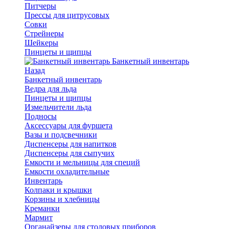
Питчеры
Прессы для цитрусовых
Совки
Стрейнеры
Шейкеры
Пинцеты и щипцы
Банкетный инвентарь
Назад
Банкетный инвентарь
Ведра для льда
Пинцеты и щипцы
Измельчители льда
Подносы
Аксессуары для фуршета
Вазы и подсвечники
Диспенсеры для напитков
Диспенсеры для сыпучих
Емкости и мельницы для специй
Емкости охладительные
Инвентарь
Колпаки и крышки
Корзины и хлебницы
Креманки
Мармит
Органайзеры для столовых приборов