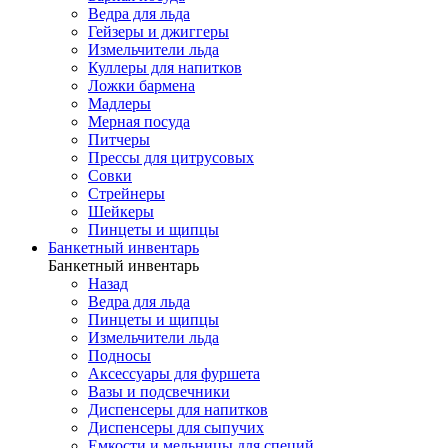
Ведра для льда
Гейзеры и джиггеры
Измельчители льда
Куллеры для напитков
Ложки бармена
Мадлеры
Мерная посуда
Питчеры
Прессы для цитрусовых
Совки
Стрейнеры
Шейкеры
Пинцеты и щипцы
Банкетный инвентарь
Банкетный инвентарь
Назад
Ведра для льда
Пинцеты и щипцы
Измельчители льда
Подносы
Аксессуары для фуршета
Вазы и подсвечники
Диспенсеры для напитков
Диспенсеры для сыпучих
Емкости и мельницы для специй