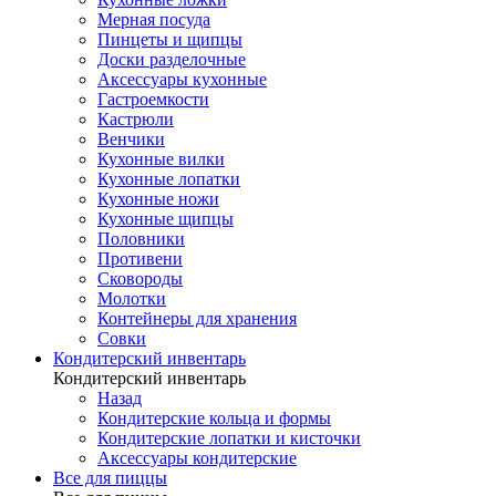
Мерная посуда
Пинцеты и щипцы
Доски разделочные
Аксессуары кухонные
Гастроемкости
Кастрюли
Венчики
Кухонные вилки
Кухонные лопатки
Кухонные ножи
Кухонные щипцы
Половники
Противени
Сковороды
Молотки
Контейнеры для хранения
Совки
Кондитерский инвентарь
Кондитерский инвентарь
Назад
Кондитерские кольца и формы
Кондитерские лопатки и кисточки
Аксессуары кондитерские
Все для пиццы