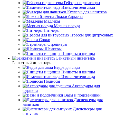
Гейзеры и джиггеры
Измельчители льда
Куллеры для напитков
Ложки бармена
Мадлеры
Мерная посуда
Питчеры
Прессы для цитрусовых
Совки
Стрейнеры
Шейкеры
Пинцеты и щипцы
Банкетный инвентарь
Банкетный инвентарь
Ведра для льда
Пинцеты и щипцы
Измельчители льда
Подносы
Аксессуары для
фуршета
Вазы и подсвечники
Диспенсеры для
напитков
Диспенсеры для
сыпучих