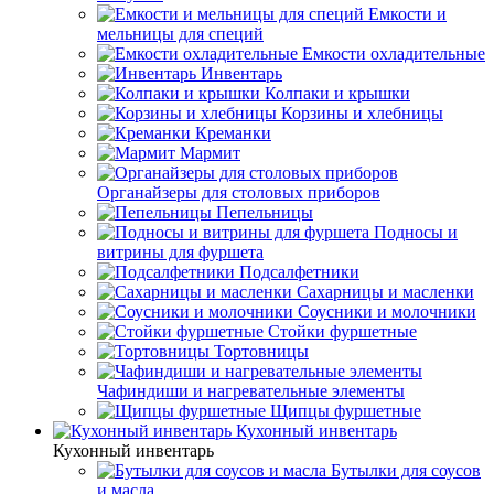
Емкости и
мельницы для специй
Емкости охладительные
Инвентарь
Колпаки и крышки
Корзины и хлебницы
Креманки
Мармит
Органайзеры для столовых приборов
Пепельницы
Подносы и
витрины для фуршета
Подсалфетники
Сахарницы и масленки
Соусники и молочники
Стойки фуршетные
Тортовницы
Чафиндиши и нагревательные элементы
Щипцы фуршетные
Кухонный инвентарь
Кухонный инвентарь
Бутылки для соусов
и масла