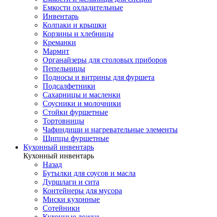
Емкости охладительные
Инвентарь
Колпаки и крышки
Корзины и хлебницы
Креманки
Мармит
Органайзеры для столовых приборов
Пепельницы
Подносы и витрины для фуршета
Подсалфетники
Сахарницы и масленки
Соусники и молочники
Стойки фуршетные
Тортовницы
Чафиндиши и нагревательные элементы
Щипцы фуршетные
Кухонный инвентарь
Кухонный инвентарь
Назад
Бутылки для соусов и масла
Дуршлаги и сита
Контейнеры для мусора
Миски кухонные
Сотейники
Кухонные ложки