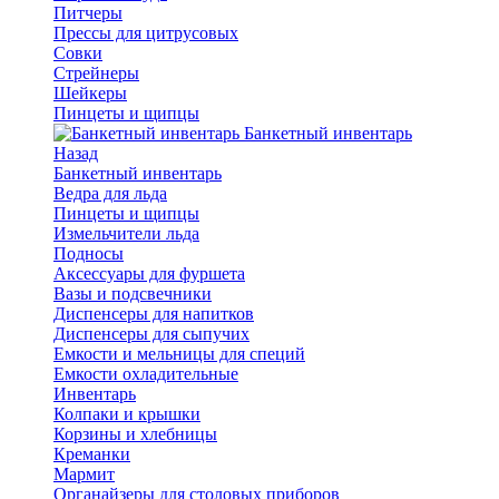
Питчеры
Прессы для цитрусовых
Совки
Стрейнеры
Шейкеры
Пинцеты и щипцы
Банкетный инвентарь
Назад
Банкетный инвентарь
Ведра для льда
Пинцеты и щипцы
Измельчители льда
Подносы
Аксессуары для фуршета
Вазы и подсвечники
Диспенсеры для напитков
Диспенсеры для сыпучих
Емкости и мельницы для специй
Емкости охладительные
Инвентарь
Колпаки и крышки
Корзины и хлебницы
Креманки
Мармит
Органайзеры для столовых приборов