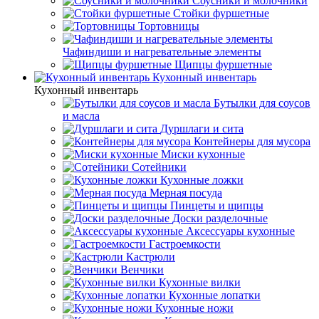
Соусники и молочники
Стойки фуршетные
Тортовницы
Чафиндиши и нагревательные элементы
Щипцы фуршетные
Кухонный инвентарь
Кухонный инвентарь
Бутылки для соусов
и масла
Дуршлаги и сита
Контейнеры для мусора
Миски кухонные
Сотейники
Кухонные ложки
Мерная посуда
Пинцеты и щипцы
Доски разделочные
Аксессуары кухонные
Гастроемкости
Кастрюли
Венчики
Кухонные вилки
Кухонные лопатки
Кухонные ножи