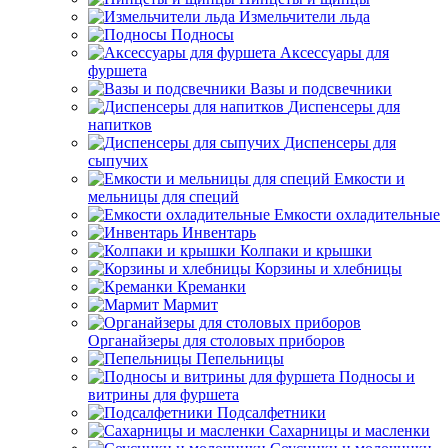
Измельчители льда
Подносы
Аксессуары для
фуршета
Вазы и подсвечники
Диспенсеры для
напитков
Диспенсеры для
сыпучих
Емкости и
мельницы для специй
Емкости охладительные
Инвентарь
Колпаки и крышки
Корзины и хлебницы
Креманки
Мармит
Органайзеры для столовых приборов
Пепельницы
Подносы и
витрины для фуршета
Подсалфетники
Сахарницы и масленки