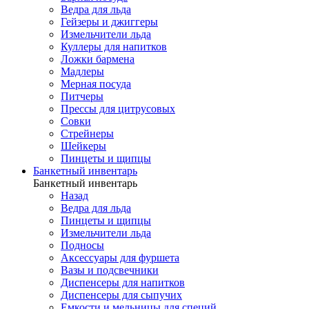
Ведра для льда
Гейзеры и джиггеры
Измельчители льда
Куллеры для напитков
Ложки бармена
Мадлеры
Мерная посуда
Питчеры
Прессы для цитрусовых
Совки
Стрейнеры
Шейкеры
Пинцеты и щипцы
Банкетный инвентарь
Банкетный инвентарь
Назад
Ведра для льда
Пинцеты и щипцы
Измельчители льда
Подносы
Аксессуары для фуршета
Вазы и подсвечники
Диспенсеры для напитков
Диспенсеры для сыпучих
Емкости и мельницы для специй