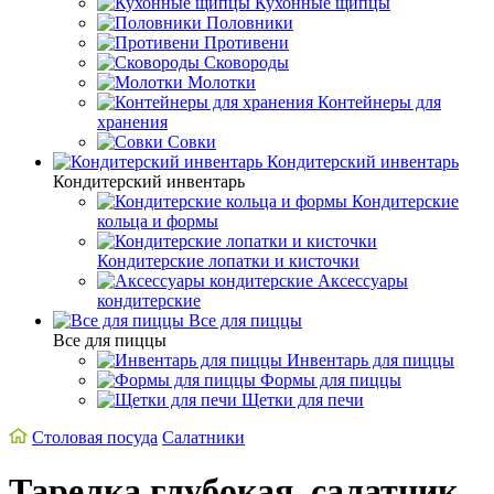
Кухонные щипцы
Половники
Противени
Сковороды
Молотки
Контейнеры для
хранения
Совки
Кондитерский инвентарь
Кондитерский инвентарь
Кондитерские
кольца и формы
Кондитерские лопатки и кисточки
Аксессуары
кондитерские
Все для пиццы
Все для пиццы
Инвентарь для пиццы
Формы для пиццы
Щетки для печи
Столовая посуда
Салатники
Тарелка глубокая, салатник