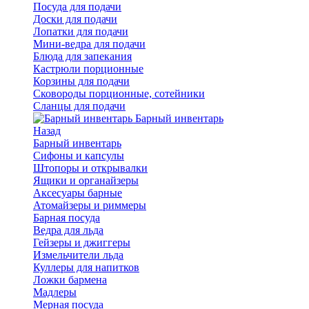
Посуда для подачи
Доски для подачи
Лопатки для подачи
Мини-ведра для подачи
Блюда для запекания
Кастрюли порционные
Корзины для подачи
Сковороды порционные, сотейники
Сланцы для подачи
Барный инвентарь
Назад
Барный инвентарь
Сифоны и капсулы
Штопоры и открывалки
Ящики и органайзеры
Аксесуары барные
Атомайзеры и риммеры
Барная посуда
Ведра для льда
Гейзеры и джиггеры
Измельчители льда
Куллеры для напитков
Ложки бармена
Мадлеры
Мерная посуда