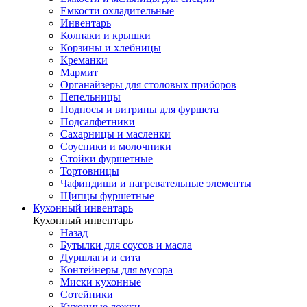
Емкости охладительные
Инвентарь
Колпаки и крышки
Корзины и хлебницы
Креманки
Мармит
Органайзеры для столовых приборов
Пепельницы
Подносы и витрины для фуршета
Подсалфетники
Сахарницы и масленки
Соусники и молочники
Стойки фуршетные
Тортовницы
Чафиндиши и нагревательные элементы
Щипцы фуршетные
Кухонный инвентарь
Кухонный инвентарь
Назад
Бутылки для соусов и масла
Дуршлаги и сита
Контейнеры для мусора
Миски кухонные
Сотейники
Кухонные ложки