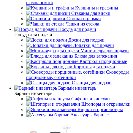
шампанского
Кувшины и графины
Стаканы для виски
Стопки и рюмки
Чашки из стекла
Посуда для подачи
Посуда для подачи
Доски для подачи
Лопатки для подачи
Мини-ведра для подачи
Блюда для запекания
Кастрюли порционные
Корзины для подачи
Сковороды
порционные, сотейники
Сланцы для подачи
Барный инвентарь
Барный инвентарь
Сифоны и капсулы
Штопоры и открывалки
Ящики и органайзеры
Аксесуары барные