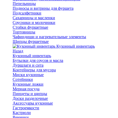
Пепельницы
Подносы и витрины для фуршета
Подсалфетники
Сахарницы и масленки
Соусники и молочники
Стойки фуршетные
Тортовницы
Чафиндиши и нагревательные элементы
Щипцы фуршетные
Кухонный инвентарь
Назад
Кухонный инвентарь
Бутылки для соусов и масла
Дуршлаги и сита
Контейнеры для мусора
Миски кухонные
Сотейники
Кухонные ложки
Мерная посуда
Пинцеты и щипцы
Доски разделочные
Аксессуары кухонные
Гастроемкости
Кастрюли
Венчики