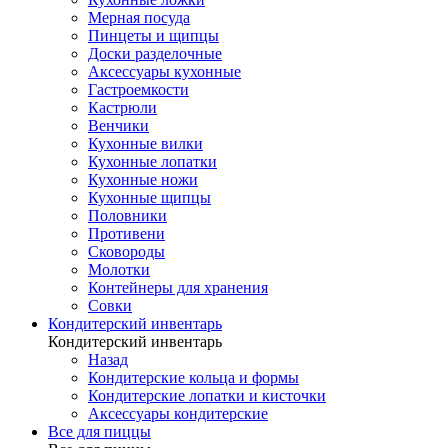
Мерная посуда
Пинцеты и щипцы
Доски разделочные
Аксессуары кухонные
Гастроемкости
Кастрюли
Венчики
Кухонные вилки
Кухонные лопатки
Кухонные ножи
Кухонные щипцы
Половники
Противени
Сковороды
Молотки
Контейнеры для хранения
Совки
Кондитерский инвентарь
Кондитерский инвентарь
Назад
Кондитерские кольца и формы
Кондитерские лопатки и кисточки
Аксессуары кондитерские
Все для пиццы