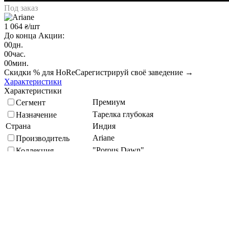
Под заказ
1 064
/шт
₴
До конца Акции:
00
дн.
00
час.
00
мин.
Скидки % для HoReCa
регистрируй своё заведение →
Характеристики
Характеристики
Премиум
Сегмент
Тарелка глубокая
Назначение
Страна
Индия
Ariane
Производитель
"Porous Dawn"
Коллекция
Фарфор
Материал
Кратность упаковки, шт
6
Капучино
Цвет
Посудомойка
Способ мытья
Улучшенная
Экологичность
Диаметр, мм
260