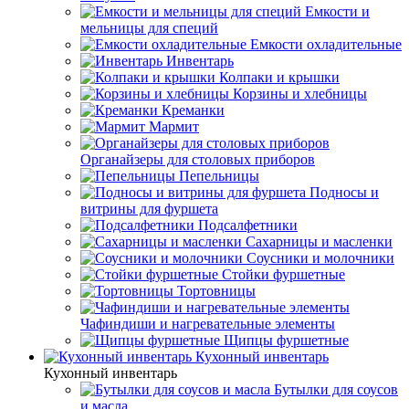
Емкости и
мельницы для специй
Емкости охладительные
Инвентарь
Колпаки и крышки
Корзины и хлебницы
Креманки
Мармит
Органайзеры для столовых приборов
Пепельницы
Подносы и
витрины для фуршета
Подсалфетники
Сахарницы и масленки
Соусники и молочники
Стойки фуршетные
Тортовницы
Чафиндиши и нагревательные элементы
Щипцы фуршетные
Кухонный инвентарь
Кухонный инвентарь
Бутылки для соусов
и масла