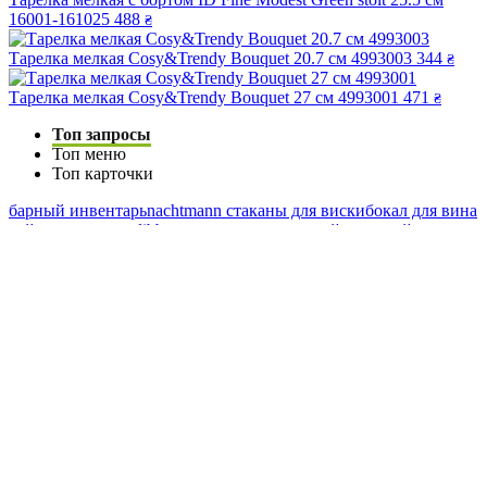
16001-161025
488
₴
Тарелка мелкая Cosy&Trendy Bouquet 20.7 см 4993003
344
₴
Тарелка мелкая Cosy&Trendy Bouquet 27 см 4993001
471
₴
Топ запросы
Топ меню
Топ карточки
барный инвентарь
nachtmann стаканы для виски
бокал для вина
чайники
стаканы libbey
мельница для специй
столовый нож
десертная ложка
кофейная ложка
купить кружку
nachtmann бокалы для вина
щипцы кухонные
блюдо купить
банки купить
бокалы для мартини
сахарница
десертные ножи
стаканы lav
штопор
доска для подачи
фуршетные стойки
мармит
контейнер для мусора
нож для фруктов
Ранее вы смотрели