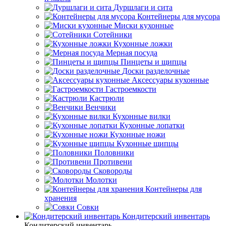
Дуршлаги и сита
Контейнеры для мусора
Миски кухонные
Сотейники
Кухонные ложки
Мерная посуда
Пинцеты и щипцы
Доски разделочные
Аксессуары кухонные
Гастроемкости
Кастрюли
Венчики
Кухонные вилки
Кухонные лопатки
Кухонные ножи
Кухонные щипцы
Половники
Противени
Сковороды
Молотки
Контейнеры для
хранения
Совки
Кондитерский инвентарь
Кондитерский инвентарь