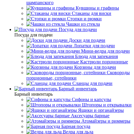
шампанского
Кувшины и графины
Стаканы для виски
Стопки и рюмки
Чашки из стекла
Посуда для подачи
Посуда для подачи
Доски для подачи
Лопатки для подачи
Мини-ведра для подачи
Блюда для запекания
Кастрюли порционные
Корзины для подачи
Сковороды
порционные, сотейники
Сланцы для подачи
Барный инвентарь
Барный инвентарь
Сифоны и капсулы
Штопоры и открывалки
Ящики и органайзеры
Аксесуары барные
Атомайзеры и риммеры
Барная посуда
Ведра для льда