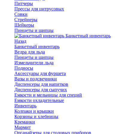
Питчеры
Прессы для цитрусовых
Совки
Стрейнеры
Шейкеры
Пинцеты и щипцы
Банкетный инвентарь
Назад
Банкетный инвентарь
Ведра для льда
Пинцеты и щипцы
Измельчители льда
Подносы
Аксессуары для фуршета
Вазы и подсвечники
Диспенсеры для напитков
Диспенсеры для сыпучих
Емкости и мельницы для специй
Емкости охладительные
Инвентарь
Колпаки и крышки
Корзины и хлебницы
Креманки
Мармит
Органайзеры для столовых приборов