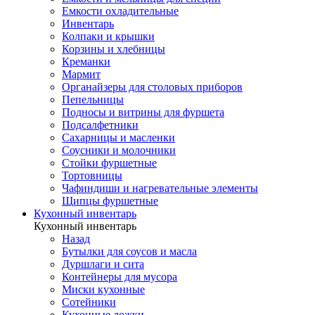
Емкости охладительные
Инвентарь
Колпаки и крышки
Корзины и хлебницы
Креманки
Мармит
Органайзеры для столовых приборов
Пепельницы
Подносы и витрины для фуршета
Подсалфетники
Сахарницы и масленки
Соусники и молочники
Стойки фуршетные
Тортовницы
Чафиндиши и нагревательные элементы
Щипцы фуршетные
Кухонный инвентарь
Кухонный инвентарь
Назад
Бутылки для соусов и масла
Дуршлаги и сита
Контейнеры для мусора
Миски кухонные
Сотейники
Кухонные ложки