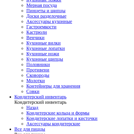
Мерная посуда
Пинцеты и щипцы
Доски разделочные
Аксессуары кухонные
Гастроемкости
Кастрюли
Венчики
Кухонные вилки
Кухонные лопатки
Кухонные ножи
Кухонные щипцы
Половники
Противени
Сковороды
Молотки
Контейнеры для хранения
Совки
Кондитерский инвентарь
Кондитерский инвентарь
Назад
Кондитерские кольца и формы
Кондитерские лопатки и кисточки
Аксессуары кондитерские
Все для пиццы