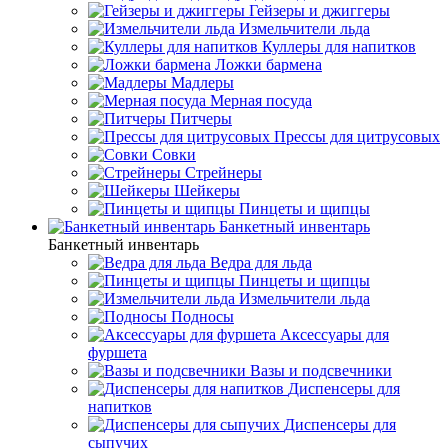
Гейзеры и джиггеры
Измельчители льда
Куллеры для напитков
Ложки бармена
Мадлеры
Мерная посуда
Питчеры
Прессы для цитрусовых
Совки
Стрейнеры
Шейкеры
Пинцеты и щипцы
Банкетный инвентарь
Банкетный инвентарь
Ведра для льда
Пинцеты и щипцы
Измельчители льда
Подносы
Аксессуары для
фуршета
Вазы и подсвечники
Диспенсеры для
напитков
Диспенсеры для
сыпучих