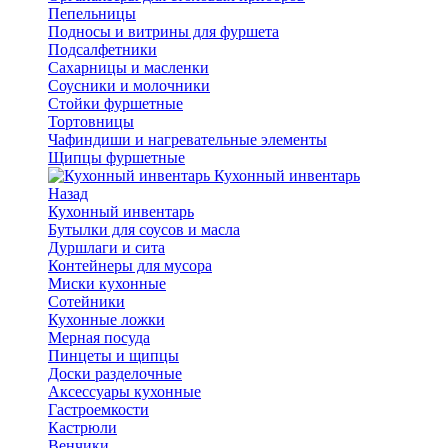
Пепельницы
Подносы и витрины для фуршета
Подсалфетники
Сахарницы и масленки
Соусники и молочники
Стойки фуршетные
Тортовницы
Чафиндиши и нагревательные элементы
Щипцы фуршетные
Кухонный инвентарь
Назад
Кухонный инвентарь
Бутылки для соусов и масла
Дуршлаги и сита
Контейнеры для мусора
Миски кухонные
Сотейники
Кухонные ложки
Мерная посуда
Пинцеты и щипцы
Доски разделочные
Аксессуары кухонные
Гастроемкости
Кастрюли
Венчики