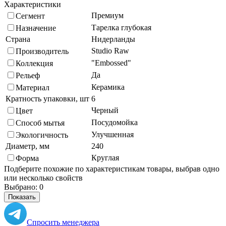
Характеристики
Премиум
Сегмент
Тарелка глубокая
Назначение
Страна
Нидерланды
Studio Raw
Производитель
"Embossed"
Коллекция
Да
Рельеф
Керамика
Материал
Кратность упаковки, шт
6
Черный
Цвет
Посудомойка
Способ мытья
Улучшенная
Экологичность
Диаметр, мм
240
Круглая
Форма
Подберите похожие по характеристикам товары, выбрав одно
или несколько свойств
Выбрано:
0
Показать
Спросить менеджера