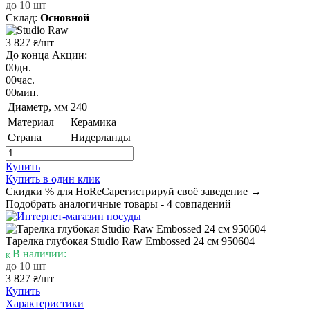
до 10 шт
Склад:
Основной
3 827
/шт
₴
До конца Акции:
00
дн.
00
час.
00
мин.
Диаметр, мм
240
Материал
Керамика
Страна
Нидерланды
Купить
Купить в один клик
Скидки % для HoReCa
регистрируй своё заведение →
Подобрать аналогичные товары - 4 совпадений
Тарелка глубокая Studio Raw Embossed 24 см 950604
В наличии:
до 10 шт
3 827
/шт
₴
Купить
Характеристики