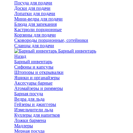
Посуда для подачи
Доски для подачи
Лопатки для подачи
Мини-ведра для подачи
Блюда для запекания
Кастрюли порционные
Корзины для подачи
Сковороды порционные, сотейники
Сланцы для подачи
Барный инвентарь
Назад
Барный инвентарь
Сифоны и капсулы
Штопоры и открывалки
Ящики и органайзеры
Аксесуары барные
Атомайзеры и риммеры
Барная посуда
Ведра для льда
Гейзеры и джиггеры
Измельчители льда
Куллеры для напитков
Ложки бармена
Мадлеры
Мерная посуда