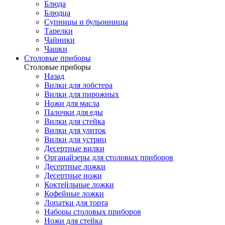
Блюда
Блюдца
Супницы и бульонницы
Тарелки
Чайники
Чашки
Cтоловые приборы
Cтоловые приборы
Назад
Вилки для лобстера
Вилки для пирожных
Ножи для масла
Палочки для еды
Вилки для стейка
Вилки для улиток
Вилки для устриц
Десертные вилки
Органайзеры для столовых приборов
Десертные ложки
Десертные ножи
Коктейльные ложки
Кофейные ложки
Лопатки для торта
Наборы столовых приборов
Ножи для стейка