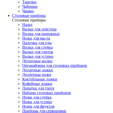
Тарелки
Чайники
Чашки
Cтоловые приборы
Cтоловые приборы
Назад
Вилки для лобстера
Вилки для пирожных
Ножи для масла
Палочки для еды
Вилки для стейка
Вилки для улиток
Вилки для устриц
Десертные вилки
Органайзеры для столовых приборов
Десертные ложки
Десертные ножи
Коктейльные ложки
Кофейные ложки
Лопатки для торта
Наборы столовых приборов
Ножи для стейка
Ножи для устриц
Ножи для фруктов
Приборы для сервировки