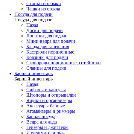
Стопки и рюмки
Чашки из стекла
Посуда для подачи
Посуда для подачи
Назад
Доски для подачи
Лопатки для подачи
Мини-ведра для подачи
Блюда для запекания
Кастрюли порционные
Корзины для подачи
Сковороды порционные, сотейники
Сланцы для подачи
Барный инвентарь
Барный инвентарь
Назад
Сифоны и капсулы
Штопоры и открывалки
Ящики и органайзеры
Аксесуары барные
Атомайзеры и риммеры
Барная посуда
Ведра для льда
Гейзеры и джиггеры
Измельчители льда