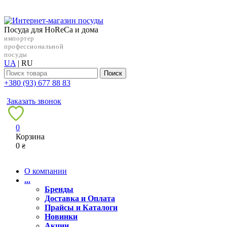
Посуда для HoReCa и дома
импортер
профессиональной
посуды
UA
|
RU
Поиск
+38‎0 (93) 677 88 83
Заказать звонок
0
Корзина
0
₴
О компании
...
Бренды
Доставка и Оплата
Прайсы и Каталоги
Новинки
Акции