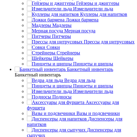
Гейзеры и джиггеры
Измельчители льда
Куллеры для напитков
Ложки бармена
Мадлеры
Мерная посуда
Питчеры
Прессы для цитрусовых
Совки
Стрейнеры
Шейкеры
Пинцеты и щипцы
Банкетный инвентарь
Банкетный инвентарь
Ведра для льда
Пинцеты и щипцы
Измельчители льда
Подносы
Аксессуары для
фуршета
Вазы и подсвечники
Диспенсеры для
напитков
Диспенсеры для
сыпучих