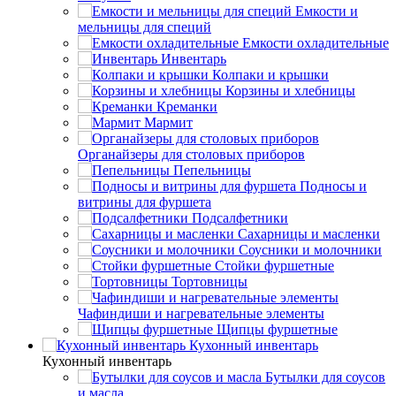
Емкости и
мельницы для специй
Емкости охладительные
Инвентарь
Колпаки и крышки
Корзины и хлебницы
Креманки
Мармит
Органайзеры для столовых приборов
Пепельницы
Подносы и
витрины для фуршета
Подсалфетники
Сахарницы и масленки
Соусники и молочники
Стойки фуршетные
Тортовницы
Чафиндиши и нагревательные элементы
Щипцы фуршетные
Кухонный инвентарь
Кухонный инвентарь
Бутылки для соусов
и масла