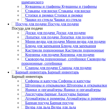
шампанского
Кувшины и графины
Стаканы для виски
Стопки и рюмки
Чашки из стекла
Посуда для подачи
Посуда для подачи
Доски для подачи
Лопатки для подачи
Мини-ведра для подачи
Блюда для запекания
Кастрюли порционные
Корзины для подачи
Сковороды
порционные, сотейники
Сланцы для подачи
Барный инвентарь
Барный инвентарь
Сифоны и капсулы
Штопоры и открывалки
Ящики и органайзеры
Аксесуары барные
Атомайзеры и риммеры
Барная посуда
Ведра для льда