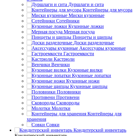
Дуршлаги и сита
Контейнеры для мусора
Миски кухонные
Сотейники
Кухонные ложки
Мерная посуда
Пинцеты и щипцы
Доски разделочные
Аксессуары кухонные
Гастроемкости
Кастрюли
Венчики
Кухонные вилки
Кухонные лопатки
Кухонные ножи
Кухонные щипцы
Половники
Противени
Сковороды
Молотки
Контейнеры для
хранения
Совки
Кондитерский инвентарь
Кондитерский инвентарь