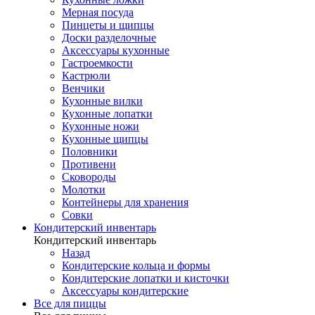
Мерная посуда
Пинцеты и щипцы
Доски разделочные
Аксессуары кухонные
Гастроемкости
Кастрюли
Венчики
Кухонные вилки
Кухонные лопатки
Кухонные ножи
Кухонные щипцы
Половники
Противени
Сковороды
Молотки
Контейнеры для хранения
Совки
Кондитерский инвентарь
Кондитерский инвентарь
Назад
Кондитерские кольца и формы
Кондитерские лопатки и кисточки
Аксессуары кондитерские
Все для пиццы