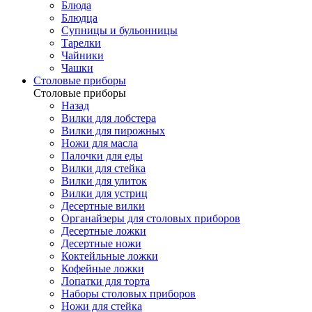
Блюда
Блюдца
Супницы и бульонницы
Тарелки
Чайники
Чашки
Cтоловые приборы
Cтоловые приборы
Назад
Вилки для лобстера
Вилки для пирожных
Ножи для масла
Палочки для еды
Вилки для стейка
Вилки для улиток
Вилки для устриц
Десертные вилки
Органайзеры для столовых приборов
Десертные ложки
Десертные ножи
Коктейльные ложки
Кофейные ложки
Лопатки для торта
Наборы столовых приборов
Ножи для стейка