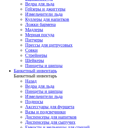
Ведра для льда
Гейзеры и джиггеры
Измельчители льда
Куллеры для напитков
Ложки бармена
Мадлеры
Мерная посуда
Питчеры
Прессы для цитрусовых
Совки
Стрейнеры
Шейкеры
Пинцеты и щипцы
Банкетный инвентарь
Банкетный инвентарь
Назад
Ведра для льда
Пинцеты и щипцы
Измельчители льда
Подносы
Аксессуары для фуршета
Вазы и подсвечники
Диспенсеры для напитков
Диспенсеры для сыпучих
Емкости и мельницы для специй