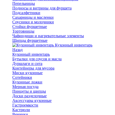
Пепельницы
Подносы и витрины для фуршета
Подсалфетники
Сахарницы и масленки
Соусники и молочники
Стойки фуршетные
Тортовницы
Чафиндиши и нагревательные элементы
Щипцы фуршетные
Кухонный инвентарь
Назад
Кухонный инвентарь
Бутылки для соусов и масла
Дуршлаги и сита
Контейнеры для мусора
Миски кухонные
Сотейники
Кухонные ложки
Мерная посуда
Пинцеты и щипцы
Доски разделочные
Аксессуары кухонные
Гастроемкости
Кастрюли
Венчики