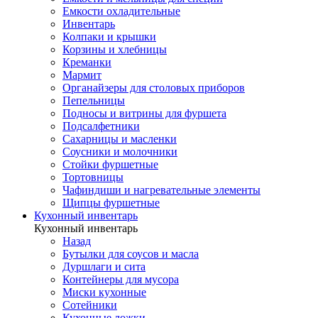
Емкости охладительные
Инвентарь
Колпаки и крышки
Корзины и хлебницы
Креманки
Мармит
Органайзеры для столовых приборов
Пепельницы
Подносы и витрины для фуршета
Подсалфетники
Сахарницы и масленки
Соусники и молочники
Стойки фуршетные
Тортовницы
Чафиндиши и нагревательные элементы
Щипцы фуршетные
Кухонный инвентарь
Кухонный инвентарь
Назад
Бутылки для соусов и масла
Дуршлаги и сита
Контейнеры для мусора
Миски кухонные
Сотейники
Кухонные ложки