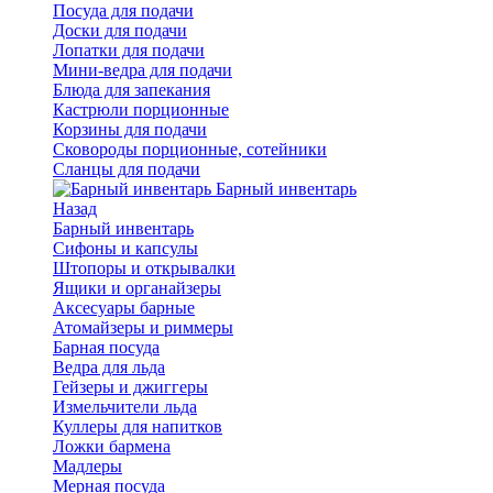
Посуда для подачи
Доски для подачи
Лопатки для подачи
Мини-ведра для подачи
Блюда для запекания
Кастрюли порционные
Корзины для подачи
Сковороды порционные, сотейники
Сланцы для подачи
Барный инвентарь
Назад
Барный инвентарь
Сифоны и капсулы
Штопоры и открывалки
Ящики и органайзеры
Аксесуары барные
Атомайзеры и риммеры
Барная посуда
Ведра для льда
Гейзеры и джиггеры
Измельчители льда
Куллеры для напитков
Ложки бармена
Мадлеры
Мерная посуда