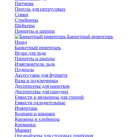
Питчеры
Прессы для цитрусовых
Совки
Стрейнеры
Шейкеры
Пинцеты и щипцы
Банкетный инвентарь
Назад
Банкетный инвентарь
Ведра для льда
Пинцеты и щипцы
Измельчители льда
Подносы
Аксессуары для фуршета
Вазы и подсвечники
Диспенсеры для напитков
Диспенсеры для сыпучих
Емкости и мельницы для специй
Емкости охладительные
Инвентарь
Колпаки и крышки
Корзины и хлебницы
Креманки
Мармит
Органайзеры для столовых приборов