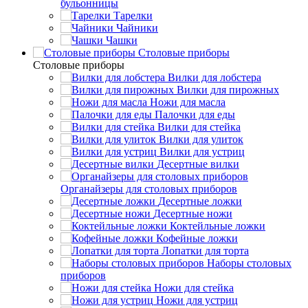
бульонницы
Тарелки
Чайники
Чашки
Cтоловые приборы
Cтоловые приборы
Вилки для лобстера
Вилки для пирожных
Ножи для масла
Палочки для еды
Вилки для стейка
Вилки для улиток
Вилки для устриц
Десертные вилки
Органайзеры для столовых приборов
Десертные ложки
Десертные ножи
Коктейльные ложки
Кофейные ложки
Лопатки для торта
Наборы столовых
приборов
Ножи для стейка
Ножи для устриц