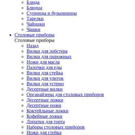
Блюда
Блюдца
Супницы и бульонницы
Тарелки
Чайники
Чашки
Cтоловые приборы
Cтоловые приборы
Назад
Вилки для лобстера
Вилки для пирожных
Ножи для масла
Палочки для еды
Вилки для стейка
Вилки для улиток
Вилки для устриц
Десертные вилки
Органайзеры для столовых приборов
Десертные ложки
Десертные ножи
Коктейльные ложки
Кофейные ложки
Лопатки для торта
Наборы столовых приборов
Ножи для стейка