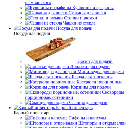
шампанского
Кувшины и графины
Стаканы для виски
Стопки и рюмки
Чашки из стекла
Посуда для подачи
Посуда для подачи
Доски для подачи
Лопатки для подачи
Мини-ведра для подачи
Блюда для запекания
Кастрюли порционные
Корзины для подачи
Сковороды
порционные, сотейники
Сланцы для подачи
Барный инвентарь
Барный инвентарь
Сифоны и капсулы
Штопоры и открывалки