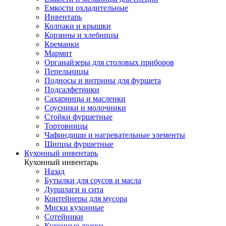
Емкости охладительные
Инвентарь
Колпаки и крышки
Корзины и хлебницы
Креманки
Мармит
Органайзеры для столовых приборов
Пепельницы
Подносы и витрины для фуршета
Подсалфетники
Сахарницы и масленки
Соусники и молочники
Стойки фуршетные
Тортовницы
Чафиндиши и нагревательные элементы
Щипцы фуршетные
Кухонный инвентарь
Кухонный инвентарь
Назад
Бутылки для соусов и масла
Дуршлаги и сита
Контейнеры для мусора
Миски кухонные
Сотейники
Кухонные ложки