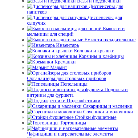
Вазы и подсвечники
Диспенсеры для
напитков
Диспенсеры для
сыпучих
Емкости и
мельницы для специй
Емкости охладительные
Инвентарь
Колпаки и крышки
Корзины и хлебницы
Креманки
Мармит
Органайзеры для столовых приборов
Пепельницы
Подносы и
витрины для фуршета
Подсалфетники
Сахарницы и масленки
Соусники и молочники
Стойки фуршетные
Тортовницы
Чафиндиши и нагревательные элементы