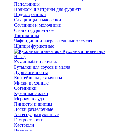
Пепельницы
Подносы и витрины для фуршета
Подсалфетники
Сахарницы и масленки
Соусники и молочники
Стойки фуршетные
Тортовницы
Чафиндиши и нагревательные элементы
Щипцы фуршетные
Кухонный инвентарь
Назад
Кухонный инвентарь
Бутылки для соусов и масла
Дуршлаги и сита
Контейнеры для мусора
Миски кухонные
Сотейники
Кухонные ложки
Мерная посуда
Пинцеты и щипцы
Доски разделочные
Аксессуары кухонные
Гастроемкости
Кастрюли
Венчики