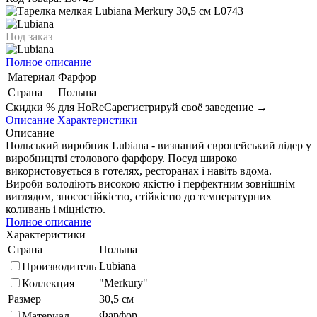
Под заказ
Полное описание
Материал
Фарфор
Страна
Польша
Скидки % для HoReCa
регистрируй своё заведение →
Описание
Характеристики
Описание
Польський виробник Lubiana - визнаний європейський лідер у
виробництві столового фарфору. Посуд широко
використовується в готелях, ресторанах і навіть вдома.
Вироби володіють високою якістю і перфектним зовнішнім
виглядом, зносостійкістю, стійкістю до температурних
коливань і міцністю.
Полное описание
Характеристики
Страна
Польша
Lubiana
Производитель
"Merkury"
Коллекция
Размер
30,5 см
Фарфор
Материал