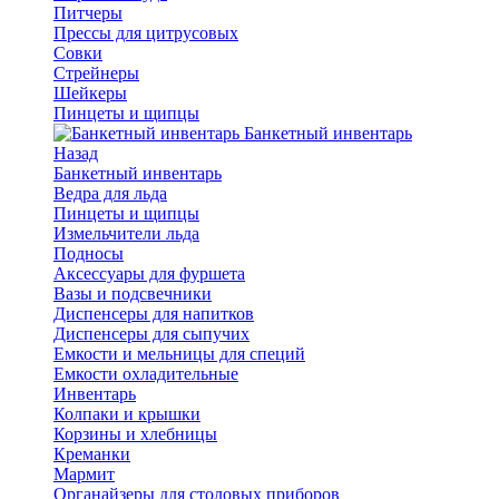
Питчеры
Прессы для цитрусовых
Совки
Стрейнеры
Шейкеры
Пинцеты и щипцы
Банкетный инвентарь
Назад
Банкетный инвентарь
Ведра для льда
Пинцеты и щипцы
Измельчители льда
Подносы
Аксессуары для фуршета
Вазы и подсвечники
Диспенсеры для напитков
Диспенсеры для сыпучих
Емкости и мельницы для специй
Емкости охладительные
Инвентарь
Колпаки и крышки
Корзины и хлебницы
Креманки
Мармит
Органайзеры для столовых приборов