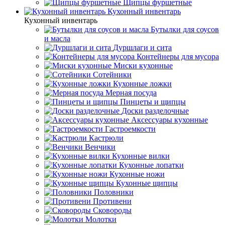
Щипцы фуршетные
Кухонный инвентарь
Кухонный инвентарь
Бутылки для соусов
и масла
Дуршлаги и сита
Контейнеры для мусора
Миски кухонные
Сотейники
Кухонные ложки
Мерная посуда
Пинцеты и щипцы
Доски разделочные
Аксессуары кухонные
Гастроемкости
Кастрюли
Венчики
Кухонные вилки
Кухонные лопатки
Кухонные ножи
Кухонные щипцы
Половники
Противени
Сковороды
Молотки