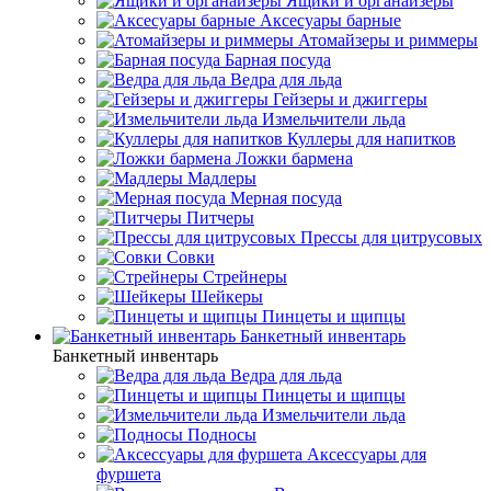
Ящики и органайзеры
Аксесуары барные
Атомайзеры и риммеры
Барная посуда
Ведра для льда
Гейзеры и джиггеры
Измельчители льда
Куллеры для напитков
Ложки бармена
Мадлеры
Мерная посуда
Питчеры
Прессы для цитрусовых
Совки
Стрейнеры
Шейкеры
Пинцеты и щипцы
Банкетный инвентарь
Банкетный инвентарь
Ведра для льда
Пинцеты и щипцы
Измельчители льда
Подносы
Аксессуары для
фуршета