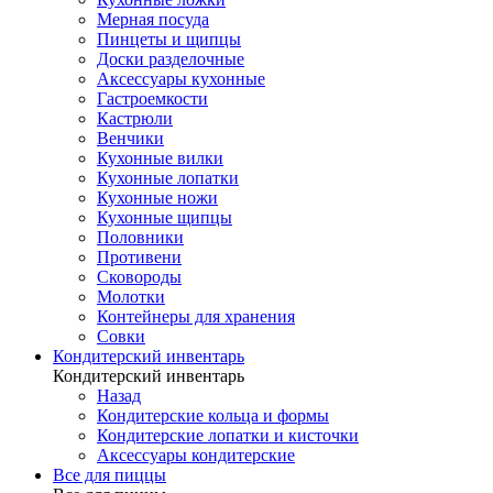
Мерная посуда
Пинцеты и щипцы
Доски разделочные
Аксессуары кухонные
Гастроемкости
Кастрюли
Венчики
Кухонные вилки
Кухонные лопатки
Кухонные ножи
Кухонные щипцы
Половники
Противени
Сковороды
Молотки
Контейнеры для хранения
Совки
Кондитерский инвентарь
Кондитерский инвентарь
Назад
Кондитерские кольца и формы
Кондитерские лопатки и кисточки
Аксессуары кондитерские
Все для пиццы