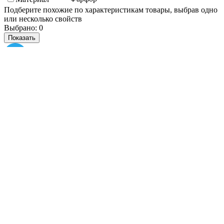
Подберите похожие по характеристикам товары, выбрав одно
или несколько свойств
Выбрано:
0
Показать
Спросить менеджера
в Telegram
Задать вопрос о товаре
Я согласен с
условиями обработки
персональных данных
Отправить
Персональные рекомендации
Все товары категории
Все товары бренда Lubiana