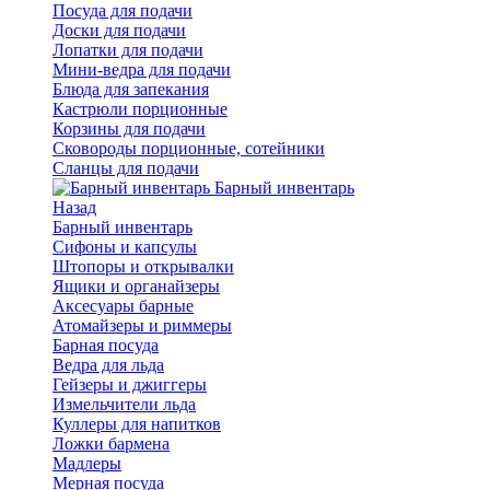
Посуда для подачи
Доски для подачи
Лопатки для подачи
Мини-ведра для подачи
Блюда для запекания
Кастрюли порционные
Корзины для подачи
Сковороды порционные, сотейники
Сланцы для подачи
Барный инвентарь
Назад
Барный инвентарь
Сифоны и капсулы
Штопоры и открывалки
Ящики и органайзеры
Аксесуары барные
Атомайзеры и риммеры
Барная посуда
Ведра для льда
Гейзеры и джиггеры
Измельчители льда
Куллеры для напитков
Ложки бармена
Мадлеры
Мерная посуда