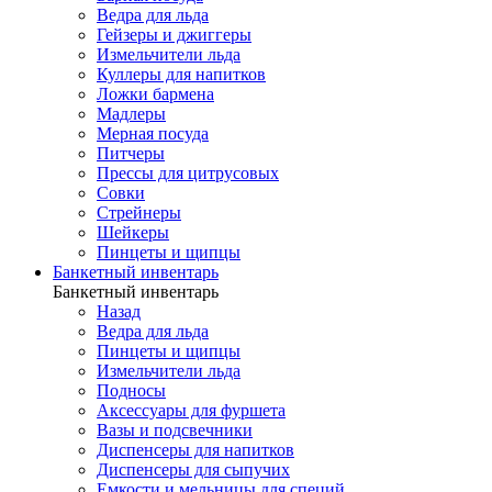
Ведра для льда
Гейзеры и джиггеры
Измельчители льда
Куллеры для напитков
Ложки бармена
Мадлеры
Мерная посуда
Питчеры
Прессы для цитрусовых
Совки
Стрейнеры
Шейкеры
Пинцеты и щипцы
Банкетный инвентарь
Банкетный инвентарь
Назад
Ведра для льда
Пинцеты и щипцы
Измельчители льда
Подносы
Аксессуары для фуршета
Вазы и подсвечники
Диспенсеры для напитков
Диспенсеры для сыпучих
Емкости и мельницы для специй