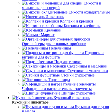
Емкости и
мельницы для специй
Емкости охладительные
Инвентарь
Колпаки и крышки
Корзины и хлебницы
Креманки
Мармит
Органайзеры для столовых приборов
Пепельницы
Подносы и
витрины для фуршета
Подсалфетники
Сахарницы и масленки
Соусники и молочники
Стойки фуршетные
Тортовницы
Чафиндиши и нагревательные элементы
Щипцы фуршетные
Кухонный инвентарь
Кухонный инвентарь
Бутылки для соусов
и масла