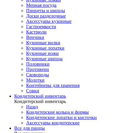
Мерная посуда
Пинцеты и щипцы
Доски разделочные
Аксессуары кухонные
Гастроемкости
Кастрюли
Венчики
Кухонные вилки
Кухонные лопатки
Кухонные ножи
Кухонные щипцы
Половники
Противени
Сковороды
Молотки
Контейнеры для хранения
Совки
Кондитерский инвентарь
Кондитерский инвентарь
Назад
Кондитерские кольца и формы
Кондитерские лопатки и кисточки
Аксессуары кондитерские
Все для пиццы