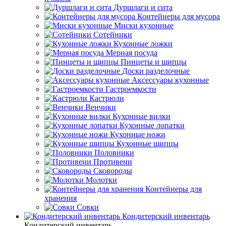
Дуршлаги и сита
Контейнеры для мусора
Миски кухонные
Сотейники
Кухонные ложки
Мерная посуда
Пинцеты и щипцы
Доски разделочные
Аксессуары кухонные
Гастроемкости
Кастрюли
Венчики
Кухонные вилки
Кухонные лопатки
Кухонные ножи
Кухонные щипцы
Половники
Противени
Сковороды
Молотки
Контейнеры для
хранения
Совки
Кондитерский инвентарь
Кондитерский инвентарь