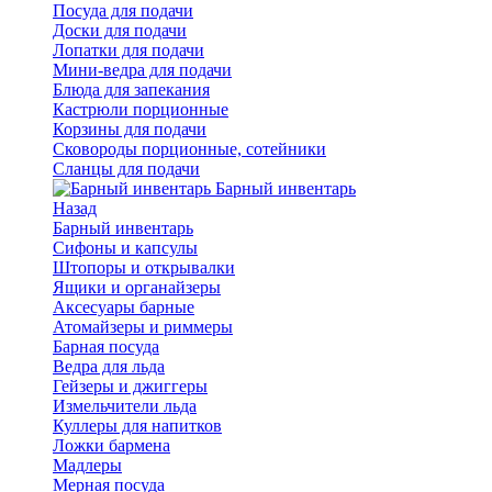
Посуда для подачи
Доски для подачи
Лопатки для подачи
Мини-ведра для подачи
Блюда для запекания
Кастрюли порционные
Корзины для подачи
Сковороды порционные, сотейники
Сланцы для подачи
Барный инвентарь
Назад
Барный инвентарь
Сифоны и капсулы
Штопоры и открывалки
Ящики и органайзеры
Аксесуары барные
Атомайзеры и риммеры
Барная посуда
Ведра для льда
Гейзеры и джиггеры
Измельчители льда
Куллеры для напитков
Ложки бармена
Мадлеры
Мерная посуда