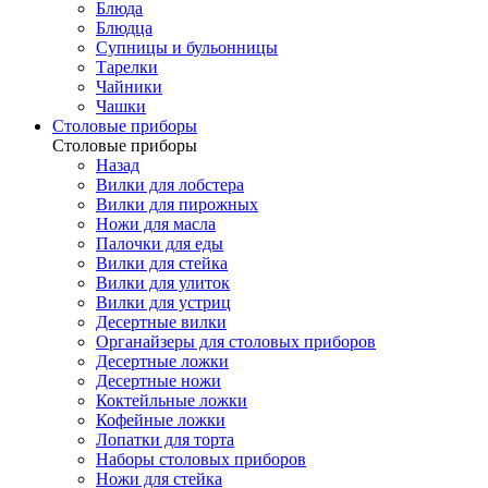
Блюда
Блюдца
Супницы и бульонницы
Тарелки
Чайники
Чашки
Cтоловые приборы
Cтоловые приборы
Назад
Вилки для лобстера
Вилки для пирожных
Ножи для масла
Палочки для еды
Вилки для стейка
Вилки для улиток
Вилки для устриц
Десертные вилки
Органайзеры для столовых приборов
Десертные ложки
Десертные ножи
Коктейльные ложки
Кофейные ложки
Лопатки для торта
Наборы столовых приборов
Ножи для стейка