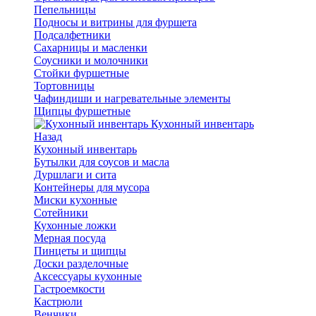
Пепельницы
Подносы и витрины для фуршета
Подсалфетники
Сахарницы и масленки
Соусники и молочники
Стойки фуршетные
Тортовницы
Чафиндиши и нагревательные элементы
Щипцы фуршетные
Кухонный инвентарь
Назад
Кухонный инвентарь
Бутылки для соусов и масла
Дуршлаги и сита
Контейнеры для мусора
Миски кухонные
Сотейники
Кухонные ложки
Мерная посуда
Пинцеты и щипцы
Доски разделочные
Аксессуары кухонные
Гастроемкости
Кастрюли
Венчики