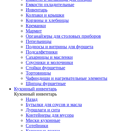
Емкости охладительные
Инвентарь
Колпаки и крышки
Корзины и хлебницы
Креманки
Мармит
Органайзеры для столовых приборов
Пепельницы
Подносы и витрины для фуршета
Подсалфетники
Сахарницы и масленки
Соусники и молочники
Стойки фуршетные
Тортовницы
Чафиндиши и нагревательные элементы
Щипцы фуршетные
Кухонный инвентарь
Кухонный инвентарь
Назад
Бутылки для соусов и масла
Дуршлаги и сита
Контейнеры для мусора
Миски кухонные
Сотейники
Кухонные ложки