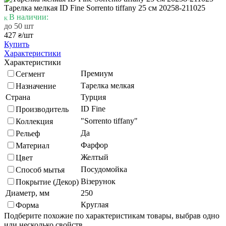
Тарелка мелкая ID Fine Sorrento tiffany 25 см 20258-211025
В наличии:
до 50 шт
427
/шт
₴
Купить
Характеристики
Характеристики
Премиум
Сегмент
Тарелка мелкая
Назначение
Страна
Турция
ID Fine
Производитель
"Sorrento tiffany"
Коллекция
Да
Рельеф
Фарфор
Материал
Желтый
Цвет
Посудомойка
Способ мытья
Візерунок
Покрытие (Декор)
Диаметр, мм
250
Круглая
Форма
Подберите похожие по характеристикам товары, выбрав одно
или несколько свойств