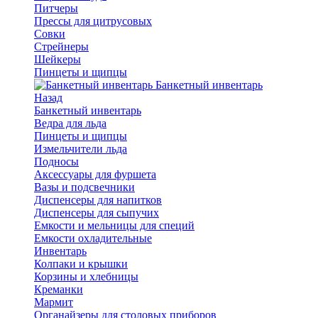
Питчеры
Прессы для цитрусовых
Совки
Стрейнеры
Шейкеры
Пинцеты и щипцы
Банкетный инвентарь
Назад
Банкетный инвентарь
Ведра для льда
Пинцеты и щипцы
Измельчители льда
Подносы
Аксессуары для фуршета
Вазы и подсвечники
Диспенсеры для напитков
Диспенсеры для сыпучих
Емкости и мельницы для специй
Емкости охладительные
Инвентарь
Колпаки и крышки
Корзины и хлебницы
Креманки
Мармит
Органайзеры для столовых приборов