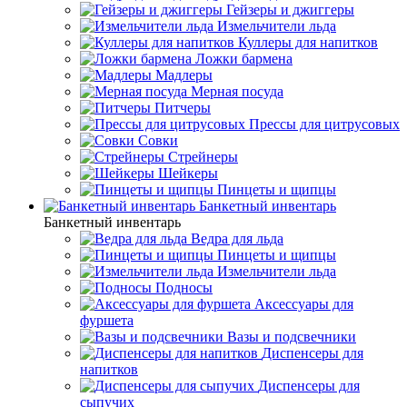
Гейзеры и джиггеры
Измельчители льда
Куллеры для напитков
Ложки бармена
Мадлеры
Мерная посуда
Питчеры
Прессы для цитрусовых
Совки
Стрейнеры
Шейкеры
Пинцеты и щипцы
Банкетный инвентарь
Банкетный инвентарь
Ведра для льда
Пинцеты и щипцы
Измельчители льда
Подносы
Аксессуары для
фуршета
Вазы и подсвечники
Диспенсеры для
напитков
Диспенсеры для
сыпучих