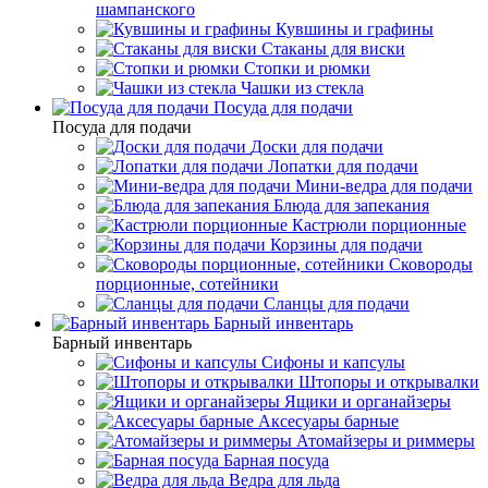
шампанского
Кувшины и графины
Стаканы для виски
Стопки и рюмки
Чашки из стекла
Посуда для подачи
Посуда для подачи
Доски для подачи
Лопатки для подачи
Мини-ведра для подачи
Блюда для запекания
Кастрюли порционные
Корзины для подачи
Сковороды
порционные, сотейники
Сланцы для подачи
Барный инвентарь
Барный инвентарь
Сифоны и капсулы
Штопоры и открывалки
Ящики и органайзеры
Аксесуары барные
Атомайзеры и риммеры
Барная посуда
Ведра для льда