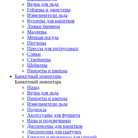
Ведра для льда
Гейзеры и джиггеры
Измельчители льда
Куллеры для напитков
Ложки бармена
Мадлеры
Мерная посуда
Питчеры
Прессы для цитрусовых
Совки
Стрейнеры
Шейкеры
Пинцеты и щипцы
Банкетный инвентарь
Банкетный инвентарь
Назад
Ведра для льда
Пинцеты и щипцы
Измельчители льда
Подносы
Аксессуары для фуршета
Вазы и подсвечники
Диспенсеры для напитков
Диспенсеры для сыпучих
Емкости и мельницы для специй