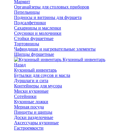
Мармит
Органайзеры для столовых приборов
Пепельницы
Подносы и витрины для фуршета
Подсалфетники
Сахарницы и масленки
Соусники и молочники
Стойки фуршетные
Тортовницы
Чафиндиши и нагревательные элементы
Щипцы фуршетные
Кухонный инвентарь
Назад
Кухонный инвентарь
Бутылки для соусов и масла
Дуршлаги и сита
Контейнеры для мусора
Миски кухонные
Сотейники
Кухонные ложки
Мерная посуда
Пинцеты и щипцы
Доски разделочные
Аксессуары кухонные
Гастроемкости