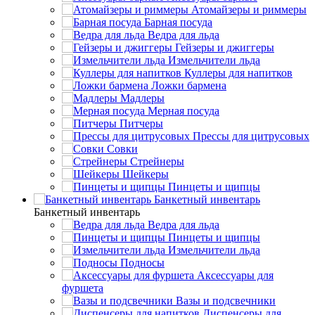
Атомайзеры и риммеры
Барная посуда
Ведра для льда
Гейзеры и джиггеры
Измельчители льда
Куллеры для напитков
Ложки бармена
Мадлеры
Мерная посуда
Питчеры
Прессы для цитрусовых
Совки
Стрейнеры
Шейкеры
Пинцеты и щипцы
Банкетный инвентарь
Банкетный инвентарь
Ведра для льда
Пинцеты и щипцы
Измельчители льда
Подносы
Аксессуары для
фуршета
Вазы и подсвечники
Диспенсеры для