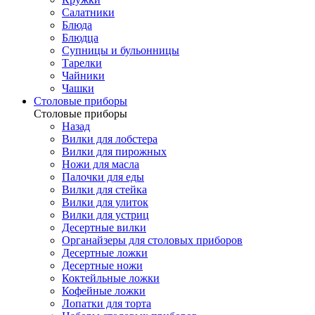
Салатники
Блюда
Блюдца
Супницы и бульонницы
Тарелки
Чайники
Чашки
Cтоловые приборы
Cтоловые приборы
Назад
Вилки для лобстера
Вилки для пирожных
Ножи для масла
Палочки для еды
Вилки для стейка
Вилки для улиток
Вилки для устриц
Десертные вилки
Органайзеры для столовых приборов
Десертные ложки
Десертные ножи
Коктейльные ложки
Кофейные ложки
Лопатки для торта