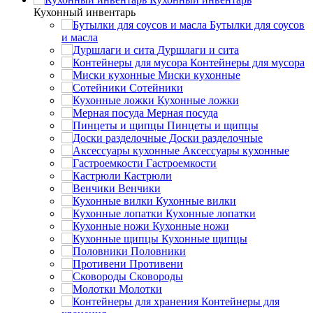
Кухонный инвентарь
Бутылки для соусов
и масла
Дуршлаги и сита
Контейнеры для мусора
Миски кухонные
Сотейники
Кухонные ложки
Мерная посуда
Пинцеты и щипцы
Доски разделочные
Аксессуары кухонные
Гастроемкости
Кастрюли
Венчики
Кухонные вилки
Кухонные лопатки
Кухонные ножи
Кухонные щипцы
Половники
Противени
Сковороды
Молотки
Контейнеры для