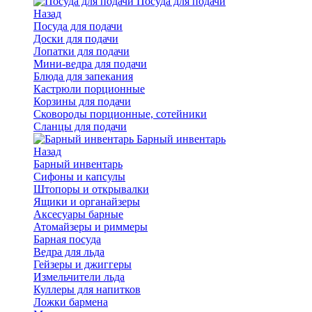
Посуда для подачи
Назад
Посуда для подачи
Доски для подачи
Лопатки для подачи
Мини-ведра для подачи
Блюда для запекания
Кастрюли порционные
Корзины для подачи
Сковороды порционные, сотейники
Сланцы для подачи
Барный инвентарь
Назад
Барный инвентарь
Сифоны и капсулы
Штопоры и открывалки
Ящики и органайзеры
Аксесуары барные
Атомайзеры и риммеры
Барная посуда
Ведра для льда
Гейзеры и джиггеры
Измельчители льда
Куллеры для напитков
Ложки бармена