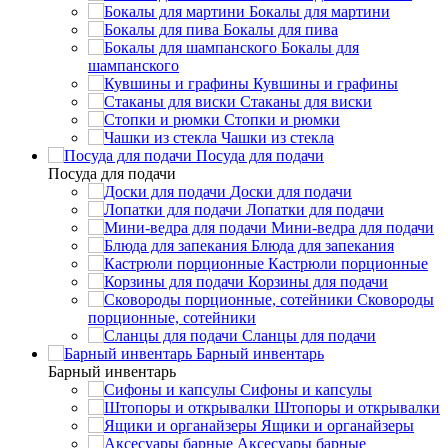
Бокалы для мартини
Бокалы для пива
Бокалы для
шампанского
Кувшины и графины
Стаканы для виски
Стопки и рюмки
Чашки из стекла
Посуда для подачи
Посуда для подачи
Доски для подачи
Лопатки для подачи
Мини-ведра для подачи
Блюда для запекания
Кастрюли порционные
Корзины для подачи
Сковороды
порционные, сотейники
Сланцы для подачи
Барный инвентарь
Барный инвентарь
Сифоны и капсулы
Штопоры и открывалки
Ящики и органайзеры
Аксесуары барные