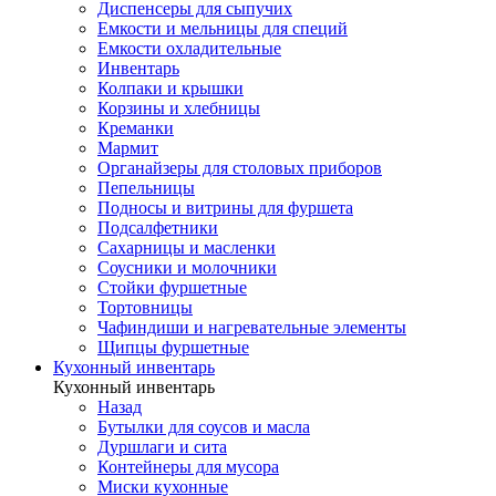
Диспенсеры для сыпучих
Емкости и мельницы для специй
Емкости охладительные
Инвентарь
Колпаки и крышки
Корзины и хлебницы
Креманки
Мармит
Органайзеры для столовых приборов
Пепельницы
Подносы и витрины для фуршета
Подсалфетники
Сахарницы и масленки
Соусники и молочники
Стойки фуршетные
Тортовницы
Чафиндиши и нагревательные элементы
Щипцы фуршетные
Кухонный инвентарь
Кухонный инвентарь
Назад
Бутылки для соусов и масла
Дуршлаги и сита
Контейнеры для мусора
Миски кухонные