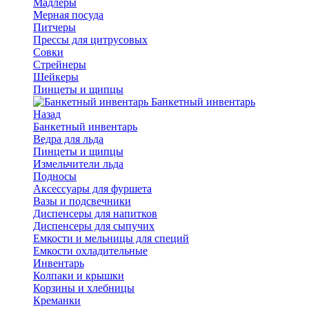
Мадлеры
Мерная посуда
Питчеры
Прессы для цитрусовых
Совки
Стрейнеры
Шейкеры
Пинцеты и щипцы
Банкетный инвентарь
Назад
Банкетный инвентарь
Ведра для льда
Пинцеты и щипцы
Измельчители льда
Подносы
Аксессуары для фуршета
Вазы и подсвечники
Диспенсеры для напитков
Диспенсеры для сыпучих
Емкости и мельницы для специй
Емкости охладительные
Инвентарь
Колпаки и крышки
Корзины и хлебницы
Креманки