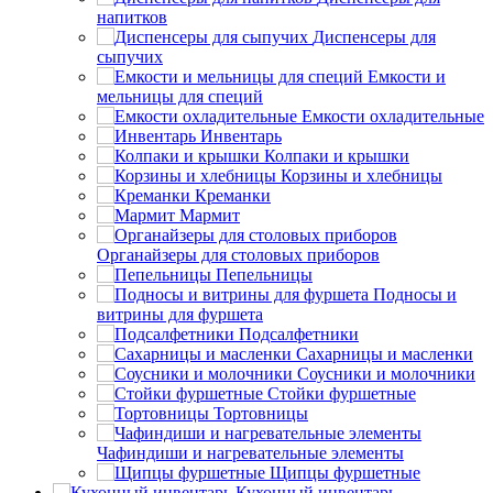
напитков
Диспенсеры для
сыпучих
Емкости и
мельницы для специй
Емкости охладительные
Инвентарь
Колпаки и крышки
Корзины и хлебницы
Креманки
Мармит
Органайзеры для столовых приборов
Пепельницы
Подносы и
витрины для фуршета
Подсалфетники
Сахарницы и масленки
Соусники и молочники
Стойки фуршетные
Тортовницы
Чафиндиши и нагревательные элементы
Щипцы фуршетные
Кухонный инвентарь