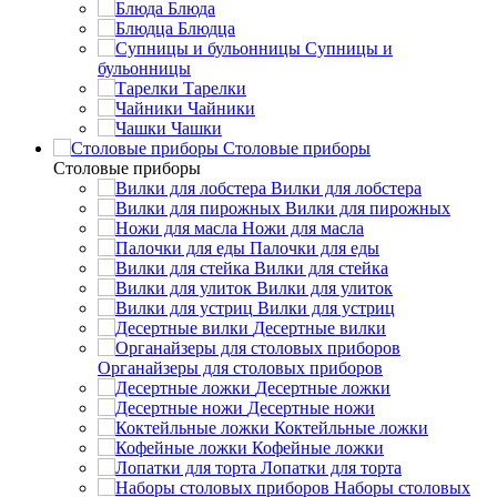
Блюда
Блюдца
Супницы и
бульонницы
Тарелки
Чайники
Чашки
Cтоловые приборы
Cтоловые приборы
Вилки для лобстера
Вилки для пирожных
Ножи для масла
Палочки для еды
Вилки для стейка
Вилки для улиток
Вилки для устриц
Десертные вилки
Органайзеры для столовых приборов
Десертные ложки
Десертные ножи
Коктейльные ложки
Кофейные ложки
Лопатки для торта
Наборы столовых