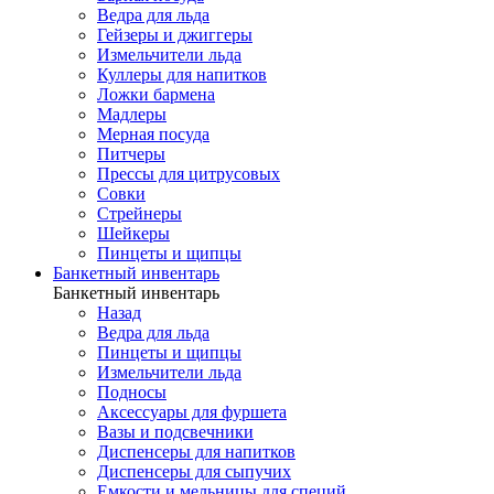
Ведра для льда
Гейзеры и джиггеры
Измельчители льда
Куллеры для напитков
Ложки бармена
Мадлеры
Мерная посуда
Питчеры
Прессы для цитрусовых
Совки
Стрейнеры
Шейкеры
Пинцеты и щипцы
Банкетный инвентарь
Банкетный инвентарь
Назад
Ведра для льда
Пинцеты и щипцы
Измельчители льда
Подносы
Аксессуары для фуршета
Вазы и подсвечники
Диспенсеры для напитков
Диспенсеры для сыпучих
Емкости и мельницы для специй