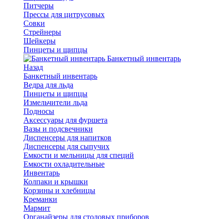
Питчеры
Прессы для цитрусовых
Совки
Стрейнеры
Шейкеры
Пинцеты и щипцы
Банкетный инвентарь
Назад
Банкетный инвентарь
Ведра для льда
Пинцеты и щипцы
Измельчители льда
Подносы
Аксессуары для фуршета
Вазы и подсвечники
Диспенсеры для напитков
Диспенсеры для сыпучих
Емкости и мельницы для специй
Емкости охладительные
Инвентарь
Колпаки и крышки
Корзины и хлебницы
Креманки
Мармит
Органайзеры для столовых приборов