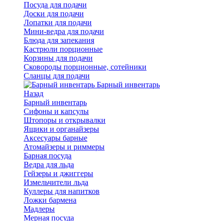
Посуда для подачи
Доски для подачи
Лопатки для подачи
Мини-ведра для подачи
Блюда для запекания
Кастрюли порционные
Корзины для подачи
Сковороды порционные, сотейники
Сланцы для подачи
Барный инвентарь
Назад
Барный инвентарь
Сифоны и капсулы
Штопоры и открывалки
Ящики и органайзеры
Аксесуары барные
Атомайзеры и риммеры
Барная посуда
Ведра для льда
Гейзеры и джиггеры
Измельчители льда
Куллеры для напитков
Ложки бармена
Мадлеры
Мерная посуда