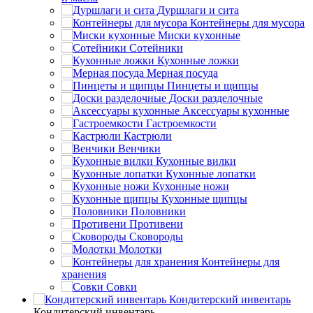
Дуршлаги и сита
Контейнеры для мусора
Миски кухонные
Сотейники
Кухонные ложки
Мерная посуда
Пинцеты и щипцы
Доски разделочные
Аксессуары кухонные
Гастроемкости
Кастрюли
Венчики
Кухонные вилки
Кухонные лопатки
Кухонные ножи
Кухонные щипцы
Половники
Противени
Сковороды
Молотки
Контейнеры для
хранения
Совки
Кондитерский инвентарь
Кондитерский инвентарь