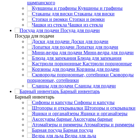
шампанского
Кувшины и графины
Стаканы для виски
Стопки и рюмки
Чашки из стекла
Посуда для подачи
Посуда для подачи
Доски для подачи
Лопатки для подачи
Мини-ведра для подачи
Блюда для запекания
Кастрюли порционные
Корзины для подачи
Сковороды
порционные, сотейники
Сланцы для подачи
Барный инвентарь
Барный инвентарь
Сифоны и капсулы
Штопоры и открывалки
Ящики и органайзеры
Аксесуары барные
Атомайзеры и риммеры
Барная посуда
Ведра для льда