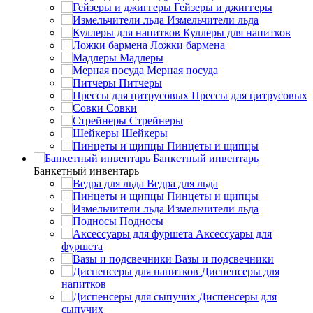
Гейзеры и джиггеры
Измельчители льда
Куллеры для напитков
Ложки бармена
Мадлеры
Мерная посуда
Питчеры
Прессы для цитрусовых
Совки
Стрейнеры
Шейкеры
Пинцеты и щипцы
Банкетный инвентарь
Банкетный инвентарь
Ведра для льда
Пинцеты и щипцы
Измельчители льда
Подносы
Аксессуары для
фуршета
Вазы и подсвечники
Диспенсеры для
напитков
Диспенсеры для
сыпучих