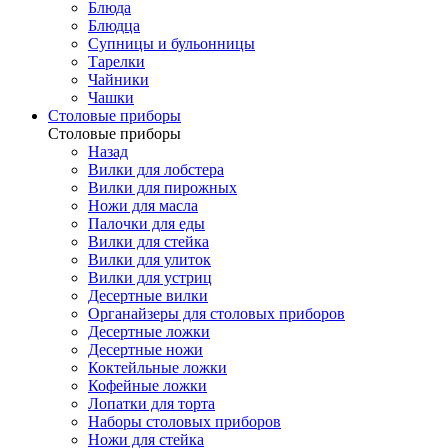
Блюда
Блюдца
Супницы и бульонницы
Тарелки
Чайники
Чашки
Cтоловые приборы
Cтоловые приборы
Назад
Вилки для лобстера
Вилки для пирожных
Ножи для масла
Палочки для еды
Вилки для стейка
Вилки для улиток
Вилки для устриц
Десертные вилки
Органайзеры для столовых приборов
Десертные ложки
Десертные ножи
Коктейльные ложки
Кофейные ложки
Лопатки для торта
Наборы столовых приборов
Ножи для стейка