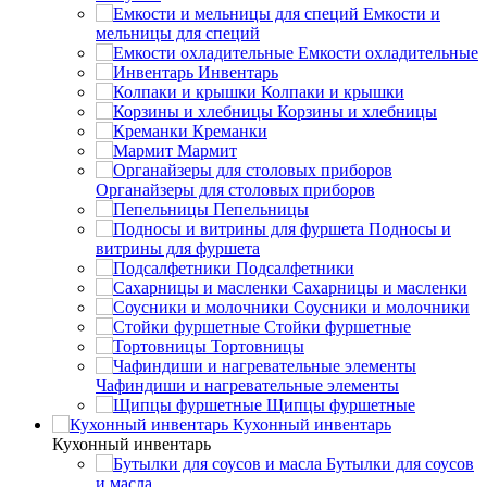
Емкости и
мельницы для специй
Емкости охладительные
Инвентарь
Колпаки и крышки
Корзины и хлебницы
Креманки
Мармит
Органайзеры для столовых приборов
Пепельницы
Подносы и
витрины для фуршета
Подсалфетники
Сахарницы и масленки
Соусники и молочники
Стойки фуршетные
Тортовницы
Чафиндиши и нагревательные элементы
Щипцы фуршетные
Кухонный инвентарь
Кухонный инвентарь
Бутылки для соусов
и масла