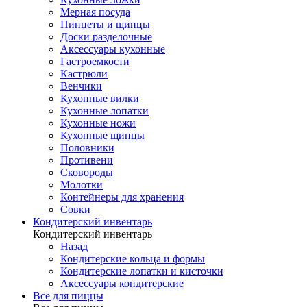
Мерная посуда
Пинцеты и щипцы
Доски разделочные
Аксессуары кухонные
Гастроемкости
Кастрюли
Венчики
Кухонные вилки
Кухонные лопатки
Кухонные ножи
Кухонные щипцы
Половники
Противени
Сковороды
Молотки
Контейнеры для хранения
Совки
Кондитерский инвентарь
Кондитерский инвентарь
Назад
Кондитерские кольца и формы
Кондитерские лопатки и кисточки
Аксессуары кондитерские
Все для пиццы