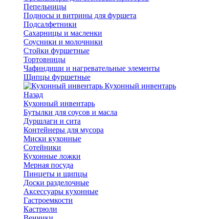
Пепельницы
Подносы и витрины для фуршета
Подсалфетники
Сахарницы и масленки
Соусники и молочники
Стойки фуршетные
Тортовницы
Чафиндиши и нагревательные элементы
Щипцы фуршетные
Кухонный инвентарь
Назад
Кухонный инвентарь
Бутылки для соусов и масла
Дуршлаги и сита
Контейнеры для мусора
Миски кухонные
Сотейники
Кухонные ложки
Мерная посуда
Пинцеты и щипцы
Доски разделочные
Аксессуары кухонные
Гастроемкости
Кастрюли
Венчики