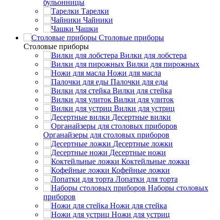
бульонницы
Тарелки
Чайники
Чашки
Cтоловые приборы
Cтоловые приборы
Вилки для лобстера
Вилки для пирожных
Ножи для масла
Палочки для еды
Вилки для стейка
Вилки для улиток
Вилки для устриц
Десертные вилки
Органайзеры для столовых приборов
Десертные ложки
Десертные ножи
Коктейльные ложки
Кофейные ложки
Лопатки для торта
Наборы столовых
приборов
Ножи для стейка
Ножи для устриц