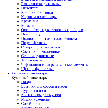
Емкости охладительные
Инвентарь
Колпаки и крышки
Корзины и хлебницы
Креманки
Мармит
Органайзеры для столовых приборов
Пепельницы
Подносы и витрины для фуршета
Подсалфетники
Сахарницы и масленки
Соусники и молочники
Стойки фуршетные
Тортовницы
Чафиндиши и нагревательные элементы
Щипцы фуршетные
Кухонный инвентарь
Кухонный инвентарь
Назад
Бутылки для соусов и масла
Дуршлаги и сита
Контейнеры для мусора
Миски кухонные
Сотейники
Кухонные ложки