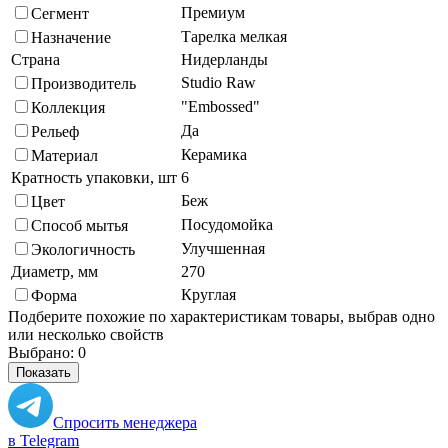
Премиум
Сегмент
Тарелка мелкая
Назначение
Страна
Нидерланды
Studio Raw
Производитель
"Embossed"
Коллекция
Да
Рельеф
Керамика
Материал
Кратность упаковки, шт
6
Беж
Цвет
Посудомойка
Способ мытья
Улучшенная
Экологичность
Диаметр, мм
270
Круглая
Форма
Подберите похожие по характеристикам товары, выбрав одно
или несколько свойств
Выбрано:
0
Показать
Спросить менеджера
в Telegram