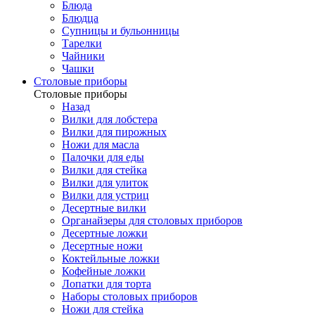
Блюда
Блюдца
Супницы и бульонницы
Тарелки
Чайники
Чашки
Cтоловые приборы
Cтоловые приборы
Назад
Вилки для лобстера
Вилки для пирожных
Ножи для масла
Палочки для еды
Вилки для стейка
Вилки для улиток
Вилки для устриц
Десертные вилки
Органайзеры для столовых приборов
Десертные ложки
Десертные ножи
Коктейльные ложки
Кофейные ложки
Лопатки для торта
Наборы столовых приборов
Ножи для стейка