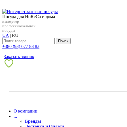
Посуда для HoReCa и дома
импортер
профессиональной
посуды
UA
|
RU
Поиск
+38‎0 (93) 677 88 83
Заказать звонок
О компании
...
Бренды
Доставка и Оплата