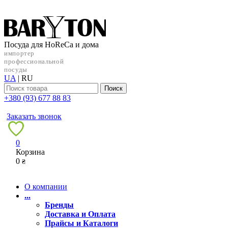
Посуда для HoReCa и дома
импортер
профессиональной
посуды
UA
|
RU
Поиск
+38‎0 (93) 677 88 83
Заказать звонок
0
Корзина
0
₴
О компании
...
Бренды
Доставка и Оплата
Прайсы и Каталоги