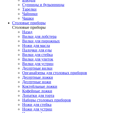
Блюдца
Супницы и бульонницы
Тарелки
Чайники
Чашки
Cтоловые приборы
Cтоловые приборы
Назад
Вилки для лобстера
Вилки для пирожных
Ножи для масла
Палочки для еды
Вилки для стейка
Вилки для улиток
Вилки для устриц
Десертные вилки
Органайзеры для столовых приборов
Десертные ложки
Десертные ножи
Коктейльные ложки
Кофейные ложки
Лопатки для торта
Наборы столовых приборов
Ножи для стейка
Ножи для устриц