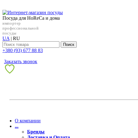
Посуда для HoReCa и дома
импортер
профессиональной
посуды
UA
|
RU
Поиск
+38‎0 (93) 677 88 83
Заказать звонок
О компании
...
Бренды
Доставка и Оплата