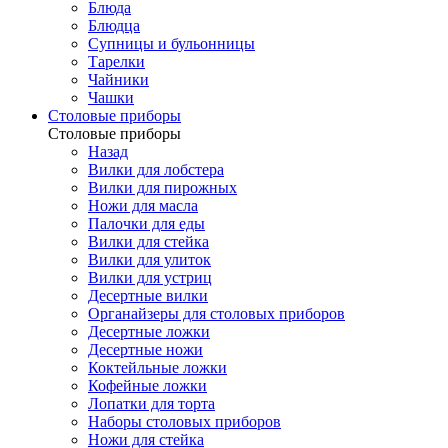
Блюда
Блюдца
Супницы и бульонницы
Тарелки
Чайники
Чашки
Cтоловые приборы
Cтоловые приборы
Назад
Вилки для лобстера
Вилки для пирожных
Ножи для масла
Палочки для еды
Вилки для стейка
Вилки для улиток
Вилки для устриц
Десертные вилки
Органайзеры для столовых приборов
Десертные ложки
Десертные ножи
Коктейльные ложки
Кофейные ложки
Лопатки для торта
Наборы столовых приборов
Ножи для стейка