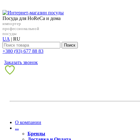
Посуда для HoReCa и дома
импортер
профессиональной
посуды
UA
|
RU
Поиск
+38‎0 (93) 677 88 83
Заказать звонок
О компании
...
Бренды
Доставка и Оплата