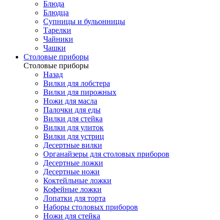
Блюда
Блюдца
Супницы и бульонницы
Тарелки
Чайники
Чашки
Cтоловые приборы
Cтоловые приборы
Назад
Вилки для лобстера
Вилки для пирожных
Ножи для масла
Палочки для еды
Вилки для стейка
Вилки для улиток
Вилки для устриц
Десертные вилки
Органайзеры для столовых приборов
Десертные ложки
Десертные ножи
Коктейльные ложки
Кофейные ложки
Лопатки для торта
Наборы столовых приборов
Ножи для стейка