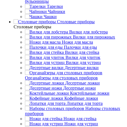
бульонницы
Тарелки
Чайники
Чашки
Cтоловые приборы
Cтоловые приборы
Вилки для лобстера
Вилки для пирожных
Ножи для масла
Палочки для еды
Вилки для стейка
Вилки для улиток
Вилки для устриц
Десертные вилки
Органайзеры для столовых приборов
Десертные ложки
Десертные ножи
Коктейльные ложки
Кофейные ложки
Лопатки для торта
Наборы столовых
приборов
Ножи для стейка
Ножи для устриц