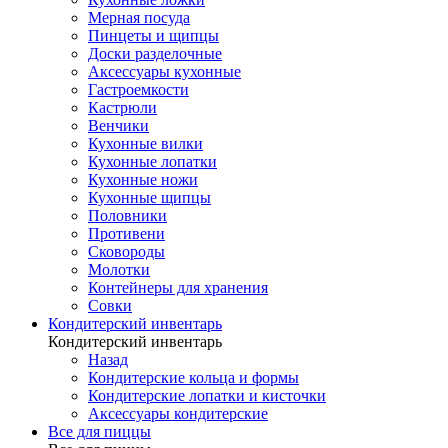
Мерная посуда
Пинцеты и щипцы
Доски разделочные
Аксессуары кухонные
Гастроемкости
Кастрюли
Венчики
Кухонные вилки
Кухонные лопатки
Кухонные ножи
Кухонные щипцы
Половники
Противени
Сковороды
Молотки
Контейнеры для хранения
Совки
Кондитерский инвентарь
Кондитерский инвентарь
Назад
Кондитерские кольца и формы
Кондитерские лопатки и кисточки
Аксессуары кондитерские
Все для пиццы