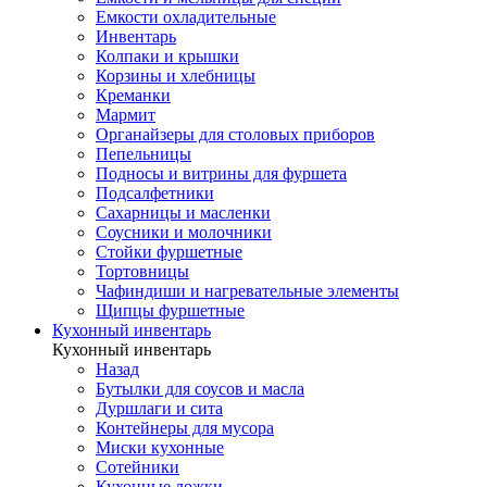
Емкости охладительные
Инвентарь
Колпаки и крышки
Корзины и хлебницы
Креманки
Мармит
Органайзеры для столовых приборов
Пепельницы
Подносы и витрины для фуршета
Подсалфетники
Сахарницы и масленки
Соусники и молочники
Стойки фуршетные
Тортовницы
Чафиндиши и нагревательные элементы
Щипцы фуршетные
Кухонный инвентарь
Кухонный инвентарь
Назад
Бутылки для соусов и масла
Дуршлаги и сита
Контейнеры для мусора
Миски кухонные
Сотейники
Кухонные ложки