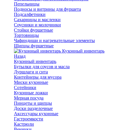
Пепельницы
Подносы и витрины для фуршета
Подсалфетники
Сахарницы и масленки
Соусники и молочники
Стойки фуршетные
Тортовницы
Чафиндиши и нагревательные элементы
Щипцы фуршетные
Кухонный инвентарь
Назад
Кухонный инвентарь
Бутылки для соусов и масла
Дуршлаги и сита
Контейнеры для мусора
Миски кухонные
Сотейники
Кухонные ложки
Мерная посуда
Пинцеты и щипцы
Доски разделочные
Аксессуары кухонные
Гастроемкости
Кастрюли
Венчики