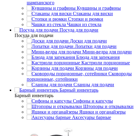
шампанского
Кувшины и графины
Стаканы для виски
Стопки и рюмки
Чашки из стекла
Посуда для подачи
Посуда для подачи
Доски для подачи
Лопатки для подачи
Мини-ведра для подачи
Блюда для запекания
Кастрюли порционные
Корзины для подачи
Сковороды
порционные, сотейники
Сланцы для подачи
Барный инвентарь
Барный инвентарь
Сифоны и капсулы
Штопоры и открывалки
Ящики и органайзеры
Аксесуары барные