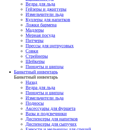
Ведра для льда
Гейзеры и джиггеры
Измельчители льда
Куллеры для напитков
Ложки бармена
Мадлеры
Мерная посуда
Питчеры
Прессы для цитрусовых
Совки
Стрейнеры
Шейкеры
Пинцеты и щипцы
Банкетный инвентарь
Банкетный инвентарь
Назад
Ведра для льда
Пинцеты и щипцы
Измельчители льда
Подносы
Аксессуары для фуршета
Вазы и подсвечники
Диспенсеры для напитков
Диспенсеры для сыпучих
Емкости и мельницы для специй