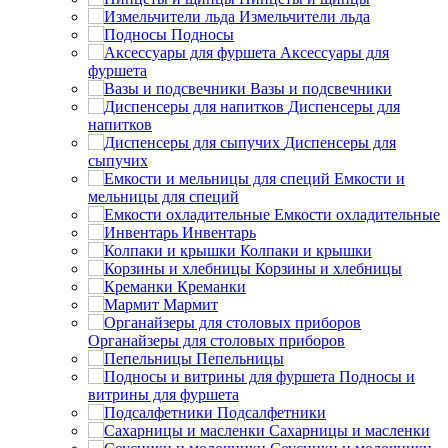
Измельчители льда
Подносы
Аксессуары для
фуршета
Вазы и подсвечники
Диспенсеры для
напитков
Диспенсеры для
сыпучих
Емкости и
мельницы для специй
Емкости охладительные
Инвентарь
Колпаки и крышки
Корзины и хлебницы
Креманки
Мармит
Органайзеры для столовых приборов
Пепельницы
Подносы и
витрины для фуршета
Подсалфетники
Сахарницы и масленки