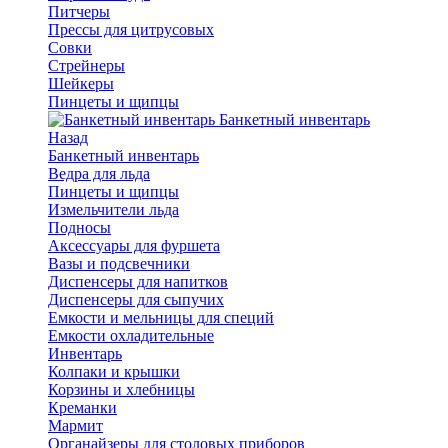
Питчеры
Прессы для цитрусовых
Совки
Стрейнеры
Шейкеры
Пинцеты и щипцы
Банкетный инвентарь
Назад
Банкетный инвентарь
Ведра для льда
Пинцеты и щипцы
Измельчители льда
Подносы
Аксессуары для фуршета
Вазы и подсвечники
Диспенсеры для напитков
Диспенсеры для сыпучих
Емкости и мельницы для специй
Емкости охладительные
Инвентарь
Колпаки и крышки
Корзины и хлебницы
Креманки
Мармит
Органайзеры для столовых приборов