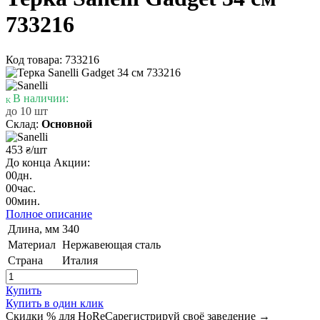
733216
Код товара: 733216
В наличии:
до 10 шт
Склад:
Основной
453
/шт
₴
До конца Акции:
00
дн.
00
час.
00
мин.
Полное описание
Длина, мм
340
Материал
Нержавеющая сталь
Страна
Италия
Купить
Купить в один клик
Скидки % для HoReCa
регистрируй своё заведение →