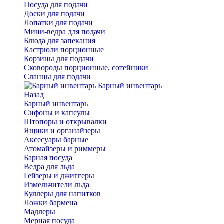
Посуда для подачи
Доски для подачи
Лопатки для подачи
Мини-ведра для подачи
Блюда для запекания
Кастрюли порционные
Корзины для подачи
Сковороды порционные, сотейники
Сланцы для подачи
Барный инвентарь
Назад
Барный инвентарь
Сифоны и капсулы
Штопоры и открывалки
Ящики и органайзеры
Аксесуары барные
Атомайзеры и риммеры
Барная посуда
Ведра для льда
Гейзеры и джиггеры
Измельчители льда
Куллеры для напитков
Ложки бармена
Мадлеры
Мерная посуда