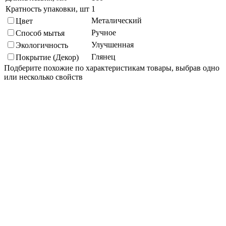
Кратность упаковки, шт
1
Металический
Цвет
Ручное
Способ мытья
Улучшенная
Экологичность
Глянец
Покрытие (Декор)
Подберите похожие по характеристикам товары, выбрав одно
или несколько свойств
Выбрано:
0
Показать
Спросить менеджера
в Telegram
Задать вопрос о товаре
Я согласен с
условиями обработки
персональных данных