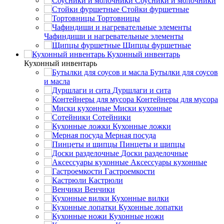
Соусники и молочники
Стойки фуршетные
Тортовницы
Чафиндиши и нагревательные элементы
Щипцы фуршетные
Кухонный инвентарь
Кухонный инвентарь
Бутылки для соусов
и масла
Дуршлаги и сита
Контейнеры для мусора
Миски кухонные
Сотейники
Кухонные ложки
Мерная посуда
Пинцеты и щипцы
Доски разделочные
Аксессуары кухонные
Гастроемкости
Кастрюли
Венчики
Кухонные вилки
Кухонные лопатки
Кухонные ножи