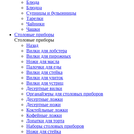
Блюда
Блюдца
Супницы и бульонницы
Тарелки
Чайники
Чашки
Cтоловые приборы
Cтоловые приборы
Назад
Вилки для лобстера
Вилки для пирожных
Ножи для масла
Палочки для еды
Вилки для стейка
Вилки для улиток
Вилки для устриц
Десертные вилки
Органайзеры для столовых приборов
Десертные ложки
Десертные ножи
Коктейльные ложки
Кофейные ложки
Лопатки для торта
Наборы столовых приборов
Ножи для стейка