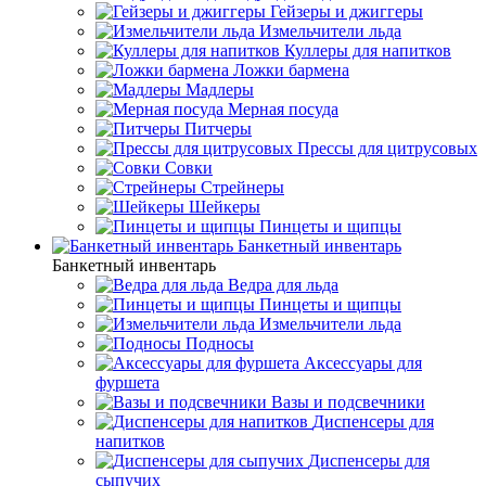
Гейзеры и джиггеры
Измельчители льда
Куллеры для напитков
Ложки бармена
Мадлеры
Мерная посуда
Питчеры
Прессы для цитрусовых
Совки
Стрейнеры
Шейкеры
Пинцеты и щипцы
Банкетный инвентарь
Банкетный инвентарь
Ведра для льда
Пинцеты и щипцы
Измельчители льда
Подносы
Аксессуары для
фуршета
Вазы и подсвечники
Диспенсеры для
напитков
Диспенсеры для
сыпучих