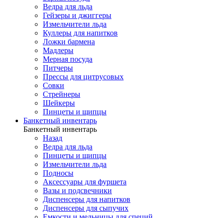
Ведра для льда
Гейзеры и джиггеры
Измельчители льда
Куллеры для напитков
Ложки бармена
Мадлеры
Мерная посуда
Питчеры
Прессы для цитрусовых
Совки
Стрейнеры
Шейкеры
Пинцеты и щипцы
Банкетный инвентарь
Банкетный инвентарь
Назад
Ведра для льда
Пинцеты и щипцы
Измельчители льда
Подносы
Аксессуары для фуршета
Вазы и подсвечники
Диспенсеры для напитков
Диспенсеры для сыпучих
Емкости и мельницы для специй