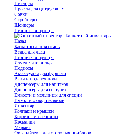
Питчеры
Прессы для цитрусовых
Совки
Стрейнеры
Шейкеры
Пинцеты и щипцы
Банкетный инвентарь
Назад
Банкетный инвентарь
Ведра для льда
Пинцеты и щипцы
Измельчители льда
Подносы
Аксессуары для фуршета
Вазы и подсвечники
Диспенсеры для напитков
Диспенсеры для сыпучих
Емкости и мельницы для специй
Емкости охладительные
Инвентарь
Колпаки и крышки
Корзины и хлебницы
Креманки
Мармит
Органайзеры для столовых приборов