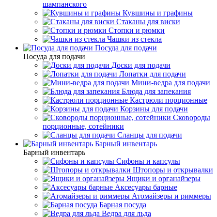
шампанского
Кувшины и графины
Стаканы для виски
Стопки и рюмки
Чашки из стекла
Посуда для подачи
Посуда для подачи
Доски для подачи
Лопатки для подачи
Мини-ведра для подачи
Блюда для запекания
Кастрюли порционные
Корзины для подачи
Сковороды
порционные, сотейники
Сланцы для подачи
Барный инвентарь
Барный инвентарь
Сифоны и капсулы
Штопоры и открывалки
Ящики и органайзеры
Аксесуары барные
Атомайзеры и риммеры
Барная посуда
Ведра для льда