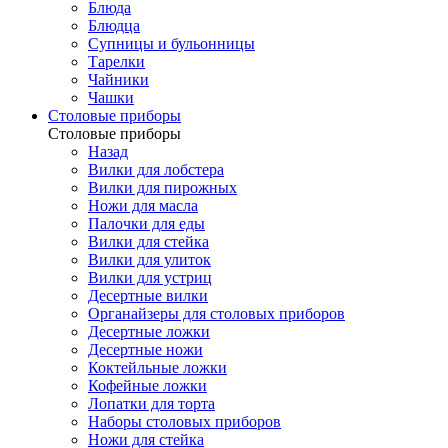
Блюда
Блюдца
Супницы и бульонницы
Тарелки
Чайники
Чашки
Cтоловые приборы
Cтоловые приборы
Назад
Вилки для лобстера
Вилки для пирожных
Ножи для масла
Палочки для еды
Вилки для стейка
Вилки для улиток
Вилки для устриц
Десертные вилки
Органайзеры для столовых приборов
Десертные ложки
Десертные ножи
Коктейльные ложки
Кофейные ложки
Лопатки для торта
Наборы столовых приборов
Ножи для стейка