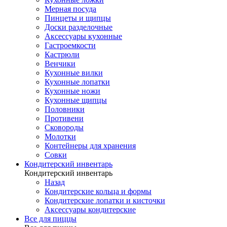
Мерная посуда
Пинцеты и щипцы
Доски разделочные
Аксессуары кухонные
Гастроемкости
Кастрюли
Венчики
Кухонные вилки
Кухонные лопатки
Кухонные ножи
Кухонные щипцы
Половники
Противени
Сковороды
Молотки
Контейнеры для хранения
Совки
Кондитерский инвентарь
Кондитерский инвентарь
Назад
Кондитерские кольца и формы
Кондитерские лопатки и кисточки
Аксессуары кондитерские
Все для пиццы