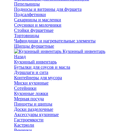
Пепельницы
Подносы и витрины для фуршета
Подсалфетники
Сахарницы и масленки
Соусники и молочники
Стойки фуршетные
Тортовницы
Чафиндиши и нагревательные элементы
Щипцы фуршетные
Кухонный инвентарь
Назад
Кухонный инвентарь
Бутылки для соусов и масла
Дуршлаги и сита
Контейнеры для мусора
Миски кухонные
Сотейники
Кухонные ложки
Мерная посуда
Пинцеты и щипцы
Доски разделочные
Аксессуары кухонные
Гастроемкости
Кастрюли
Венчики