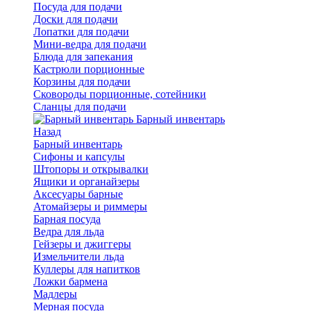
Посуда для подачи
Доски для подачи
Лопатки для подачи
Мини-ведра для подачи
Блюда для запекания
Кастрюли порционные
Корзины для подачи
Сковороды порционные, сотейники
Сланцы для подачи
Барный инвентарь
Назад
Барный инвентарь
Сифоны и капсулы
Штопоры и открывалки
Ящики и органайзеры
Аксесуары барные
Атомайзеры и риммеры
Барная посуда
Ведра для льда
Гейзеры и джиггеры
Измельчители льда
Куллеры для напитков
Ложки бармена
Мадлеры
Мерная посуда