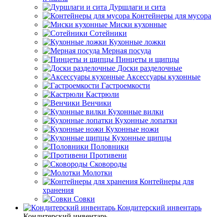
Дуршлаги и сита
Контейнеры для мусора
Миски кухонные
Сотейники
Кухонные ложки
Мерная посуда
Пинцеты и щипцы
Доски разделочные
Аксессуары кухонные
Гастроемкости
Кастрюли
Венчики
Кухонные вилки
Кухонные лопатки
Кухонные ножи
Кухонные щипцы
Половники
Противени
Сковороды
Молотки
Контейнеры для
хранения
Совки
Кондитерский инвентарь
Кондитерский инвентарь