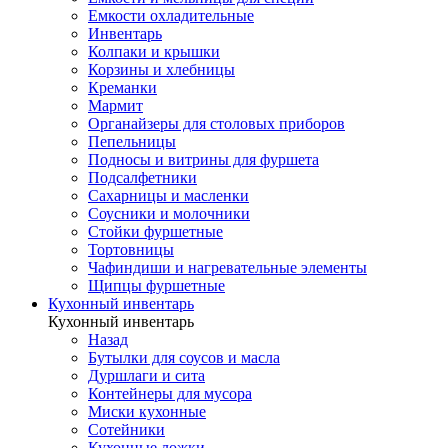
Емкости охладительные
Инвентарь
Колпаки и крышки
Корзины и хлебницы
Креманки
Мармит
Органайзеры для столовых приборов
Пепельницы
Подносы и витрины для фуршета
Подсалфетники
Сахарницы и масленки
Соусники и молочники
Стойки фуршетные
Тортовницы
Чафиндиши и нагревательные элементы
Щипцы фуршетные
Кухонный инвентарь
Кухонный инвентарь
Назад
Бутылки для соусов и масла
Дуршлаги и сита
Контейнеры для мусора
Миски кухонные
Сотейники
Кухонные ложки