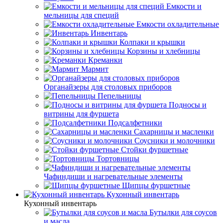
Емкости и
мельницы для специй
Емкости охладительные
Инвентарь
Колпаки и крышки
Корзины и хлебницы
Креманки
Мармит
Органайзеры для столовых приборов
Пепельницы
Подносы и
витрины для фуршета
Подсалфетники
Сахарницы и масленки
Соусники и молочники
Стойки фуршетные
Тортовницы
Чафиндиши и нагревательные элементы
Щипцы фуршетные
Кухонный инвентарь
Кухонный инвентарь
Бутылки для соусов
и масла