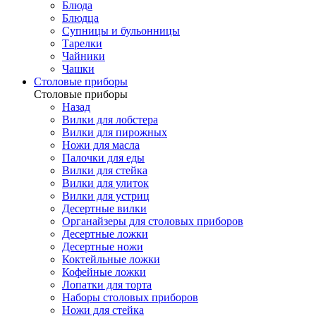
Блюда
Блюдца
Супницы и бульонницы
Тарелки
Чайники
Чашки
Cтоловые приборы
Cтоловые приборы
Назад
Вилки для лобстера
Вилки для пирожных
Ножи для масла
Палочки для еды
Вилки для стейка
Вилки для улиток
Вилки для устриц
Десертные вилки
Органайзеры для столовых приборов
Десертные ложки
Десертные ножи
Коктейльные ложки
Кофейные ложки
Лопатки для торта
Наборы столовых приборов
Ножи для стейка