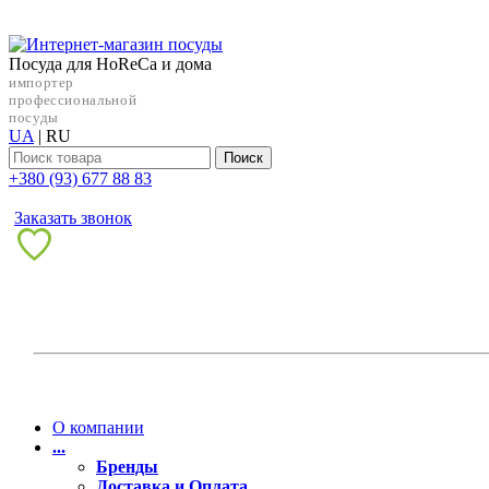
Посуда для HoReCa и дома
импортер
профессиональной
посуды
UA
|
RU
Поиск
+38‎0 (93) 677 88 83
Заказать звонок
О компании
...
Бренды
Доставка и Оплата