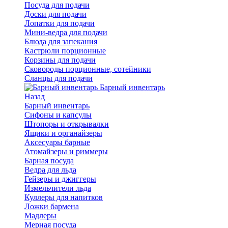
Посуда для подачи
Доски для подачи
Лопатки для подачи
Мини-ведра для подачи
Блюда для запекания
Кастрюли порционные
Корзины для подачи
Сковороды порционные, сотейники
Сланцы для подачи
Барный инвентарь
Назад
Барный инвентарь
Сифоны и капсулы
Штопоры и открывалки
Ящики и органайзеры
Аксесуары барные
Атомайзеры и риммеры
Барная посуда
Ведра для льда
Гейзеры и джиггеры
Измельчители льда
Куллеры для напитков
Ложки бармена
Мадлеры
Мерная посуда