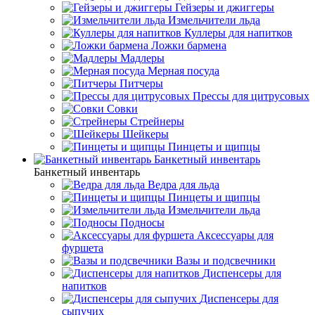
Гейзеры и джиггеры
Измельчители льда
Куллеры для напитков
Ложки бармена
Мадлеры
Мерная посуда
Питчеры
Прессы для цитрусовых
Совки
Стрейнеры
Шейкеры
Пинцеты и щипцы
Банкетный инвентарь
Банкетный инвентарь
Ведра для льда
Пинцеты и щипцы
Измельчители льда
Подносы
Аксессуары для
фуршета
Вазы и подсвечники
Диспенсеры для
напитков
Диспенсеры для
сыпучих