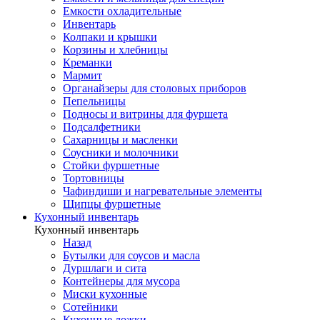
Емкости охладительные
Инвентарь
Колпаки и крышки
Корзины и хлебницы
Креманки
Мармит
Органайзеры для столовых приборов
Пепельницы
Подносы и витрины для фуршета
Подсалфетники
Сахарницы и масленки
Соусники и молочники
Стойки фуршетные
Тортовницы
Чафиндиши и нагревательные элементы
Щипцы фуршетные
Кухонный инвентарь
Кухонный инвентарь
Назад
Бутылки для соусов и масла
Дуршлаги и сита
Контейнеры для мусора
Миски кухонные
Сотейники
Кухонные ложки