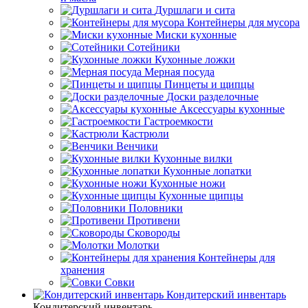
Дуршлаги и сита
Контейнеры для мусора
Миски кухонные
Сотейники
Кухонные ложки
Мерная посуда
Пинцеты и щипцы
Доски разделочные
Аксессуары кухонные
Гастроемкости
Кастрюли
Венчики
Кухонные вилки
Кухонные лопатки
Кухонные ножи
Кухонные щипцы
Половники
Противени
Сковороды
Молотки
Контейнеры для
хранения
Совки
Кондитерский инвентарь
Кондитерский инвентарь