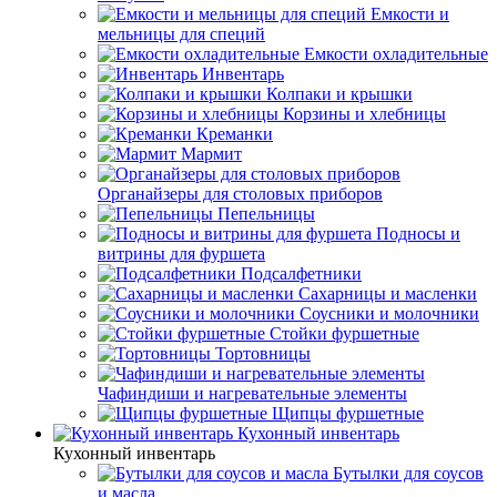
Емкости и
мельницы для специй
Емкости охладительные
Инвентарь
Колпаки и крышки
Корзины и хлебницы
Креманки
Мармит
Органайзеры для столовых приборов
Пепельницы
Подносы и
витрины для фуршета
Подсалфетники
Сахарницы и масленки
Соусники и молочники
Стойки фуршетные
Тортовницы
Чафиндиши и нагревательные элементы
Щипцы фуршетные
Кухонный инвентарь
Кухонный инвентарь
Бутылки для соусов
и масла