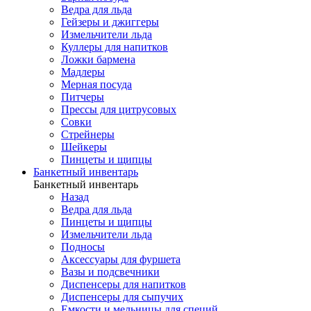
Ведра для льда
Гейзеры и джиггеры
Измельчители льда
Куллеры для напитков
Ложки бармена
Мадлеры
Мерная посуда
Питчеры
Прессы для цитрусовых
Совки
Стрейнеры
Шейкеры
Пинцеты и щипцы
Банкетный инвентарь
Банкетный инвентарь
Назад
Ведра для льда
Пинцеты и щипцы
Измельчители льда
Подносы
Аксессуары для фуршета
Вазы и подсвечники
Диспенсеры для напитков
Диспенсеры для сыпучих
Емкости и мельницы для специй