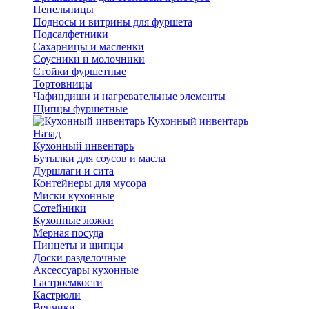
Пепельницы
Подносы и витрины для фуршета
Подсалфетники
Сахарницы и масленки
Соусники и молочники
Стойки фуршетные
Тортовницы
Чафиндиши и нагревательные элементы
Щипцы фуршетные
Кухонный инвентарь
Назад
Кухонный инвентарь
Бутылки для соусов и масла
Дуршлаги и сита
Контейнеры для мусора
Миски кухонные
Сотейники
Кухонные ложки
Мерная посуда
Пинцеты и щипцы
Доски разделочные
Аксессуары кухонные
Гастроемкости
Кастрюли
Венчики