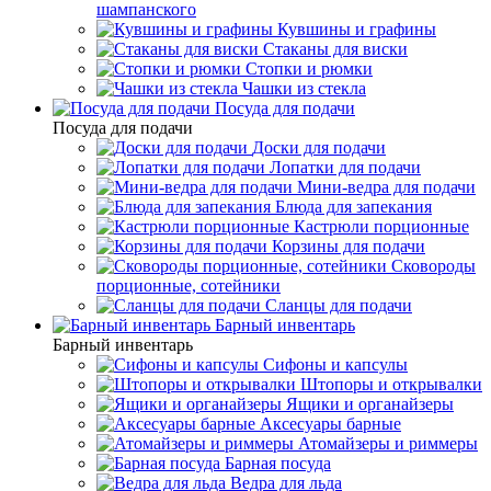
шампанского
Кувшины и графины
Стаканы для виски
Стопки и рюмки
Чашки из стекла
Посуда для подачи
Посуда для подачи
Доски для подачи
Лопатки для подачи
Мини-ведра для подачи
Блюда для запекания
Кастрюли порционные
Корзины для подачи
Сковороды
порционные, сотейники
Сланцы для подачи
Барный инвентарь
Барный инвентарь
Сифоны и капсулы
Штопоры и открывалки
Ящики и органайзеры
Аксесуары барные
Атомайзеры и риммеры
Барная посуда
Ведра для льда