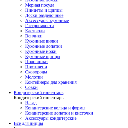
Мерная посуда
Пинцеты и щипцы
Доски разделочные
Аксессуары кухонные
Гастроемкости
Кастрюли
Венчики
Кухонные вилки
Кухонные лопатки
Кухонные ножи
Кухонные щипцы
Половники
Противени
Сковороды
Молотки
Контейнеры для хранения
Совки
Кондитерский инвентарь
Кондитерский инвентарь
Назад
Кондитерские кольца и формы
Кондитерские лопатки и кисточки
Аксессуары кондитерские
Все для пиццы