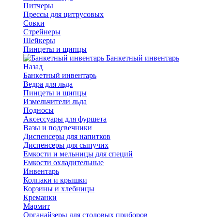
Питчеры
Прессы для цитрусовых
Совки
Стрейнеры
Шейкеры
Пинцеты и щипцы
Банкетный инвентарь
Назад
Банкетный инвентарь
Ведра для льда
Пинцеты и щипцы
Измельчители льда
Подносы
Аксессуары для фуршета
Вазы и подсвечники
Диспенсеры для напитков
Диспенсеры для сыпучих
Емкости и мельницы для специй
Емкости охладительные
Инвентарь
Колпаки и крышки
Корзины и хлебницы
Креманки
Мармит
Органайзеры для столовых приборов