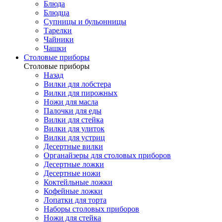
Блюда
Блюдца
Супницы и бульонницы
Тарелки
Чайники
Чашки
Cтоловые приборы
Cтоловые приборы
Назад
Вилки для лобстера
Вилки для пирожных
Ножи для масла
Палочки для еды
Вилки для стейка
Вилки для улиток
Вилки для устриц
Десертные вилки
Органайзеры для столовых приборов
Десертные ложки
Десертные ножи
Коктейльные ложки
Кофейные ложки
Лопатки для торта
Наборы столовых приборов
Ножи для стейка