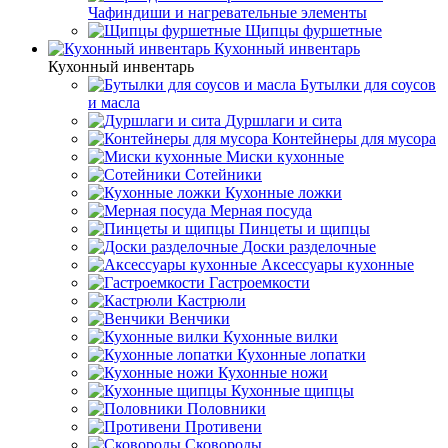
Чафиндиши и нагревательные элементы
Щипцы фуршетные
Кухонный инвентарь
Кухонный инвентарь
Бутылки для соусов
и масла
Дуршлаги и сита
Контейнеры для мусора
Миски кухонные
Сотейники
Кухонные ложки
Мерная посуда
Пинцеты и щипцы
Доски разделочные
Аксессуары кухонные
Гастроемкости
Кастрюли
Венчики
Кухонные вилки
Кухонные лопатки
Кухонные ножи
Кухонные щипцы
Половники
Противени
Сковороды