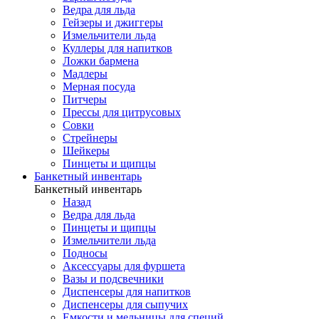
Ведра для льда
Гейзеры и джиггеры
Измельчители льда
Куллеры для напитков
Ложки бармена
Мадлеры
Мерная посуда
Питчеры
Прессы для цитрусовых
Совки
Стрейнеры
Шейкеры
Пинцеты и щипцы
Банкетный инвентарь
Банкетный инвентарь
Назад
Ведра для льда
Пинцеты и щипцы
Измельчители льда
Подносы
Аксессуары для фуршета
Вазы и подсвечники
Диспенсеры для напитков
Диспенсеры для сыпучих
Емкости и мельницы для специй