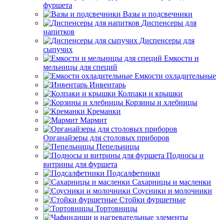
фуршета
Вазы и подсвечники
Диспенсеры для
напитков
Диспенсеры для
сыпучих
Емкости и
мельницы для специй
Емкости охладительные
Инвентарь
Колпаки и крышки
Корзины и хлебницы
Креманки
Мармит
Органайзеры для столовых приборов
Пепельницы
Подносы и
витрины для фуршета
Подсалфетники
Сахарницы и масленки
Соусники и молочники
Стойки фуршетные
Тортовницы