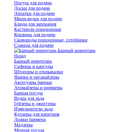
Посуда для подачи
Доски для подачи
Лопатки для подачи
Мини-ведра для подачи
Блюда для запекания
Кастрюли порционные
Корзины для подачи
Сковороды порционные, сотейники
Сланцы для подачи
Барный инвентарь
Назад
Барный инвентарь
Сифоны и капсулы
Штопоры и открывалки
Ящики и органайзеры
Аксесуары барные
Атомайзеры и риммеры
Барная посуда
Ведра для льда
Гейзеры и джиггеры
Измельчители льда
Куллеры для напитков
Ложки бармена
Мадлеры
Мерная посуда