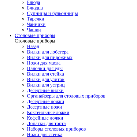
Блюда
Блюдца
Супницы и бульонницы
Тарелки
Чайники
Чашки
Cтоловые приборы
Cтоловые приборы
Назад
Вилки для лобстера
Вилки для пирожных
Ножи для масла
Палочки для еды
Вилки для стейка
Вилки для улиток
Вилки для устриц
Десертные вилки
Органайзеры для столовых приборов
Десертные ложки
Десертные ножи
Коктейльные ложки
Кофейные ложки
Лопатки для торта
Наборы столовых приборов
Ножи для стейка