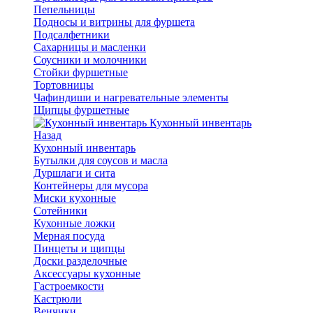
Пепельницы
Подносы и витрины для фуршета
Подсалфетники
Сахарницы и масленки
Соусники и молочники
Стойки фуршетные
Тортовницы
Чафиндиши и нагревательные элементы
Щипцы фуршетные
Кухонный инвентарь
Назад
Кухонный инвентарь
Бутылки для соусов и масла
Дуршлаги и сита
Контейнеры для мусора
Миски кухонные
Сотейники
Кухонные ложки
Мерная посуда
Пинцеты и щипцы
Доски разделочные
Аксессуары кухонные
Гастроемкости
Кастрюли
Венчики