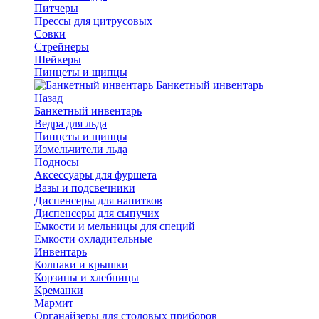
Питчеры
Прессы для цитрусовых
Совки
Стрейнеры
Шейкеры
Пинцеты и щипцы
Банкетный инвентарь
Назад
Банкетный инвентарь
Ведра для льда
Пинцеты и щипцы
Измельчители льда
Подносы
Аксессуары для фуршета
Вазы и подсвечники
Диспенсеры для напитков
Диспенсеры для сыпучих
Емкости и мельницы для специй
Емкости охладительные
Инвентарь
Колпаки и крышки
Корзины и хлебницы
Креманки
Мармит
Органайзеры для столовых приборов