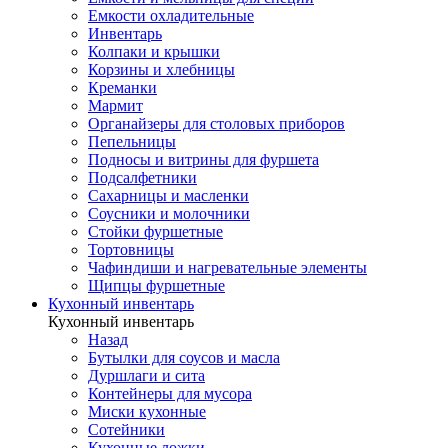
Емкости охладительные
Инвентарь
Колпаки и крышки
Корзины и хлебницы
Креманки
Мармит
Органайзеры для столовых приборов
Пепельницы
Подносы и витрины для фуршета
Подсалфетники
Сахарницы и масленки
Соусники и молочники
Стойки фуршетные
Тортовницы
Чафиндиши и нагревательные элементы
Щипцы фуршетные
Кухонный инвентарь
Кухонный инвентарь
Назад
Бутылки для соусов и масла
Дуршлаги и сита
Контейнеры для мусора
Миски кухонные
Сотейники
Кухонные ложки