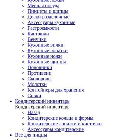
Мерная посуда
Пинцеты и щипцы
Доски разделочные
Аксессуары кухонные
Гастроемкости
Кастрюли
Венчики
Кухонные вилки
Кухонные лопатки
Кухонные ножи
Кухонные щипцы
Половники
Противени
Сковороды
Молотки
Контейнеры для хранения
Совки
Кондитерский инвентарь
Кондитерский инвентарь
Назад
Кондитерские кольца и формы
Кондитерские лопатки и кисточки
Аксессуары кондитерские
Все для пиццы