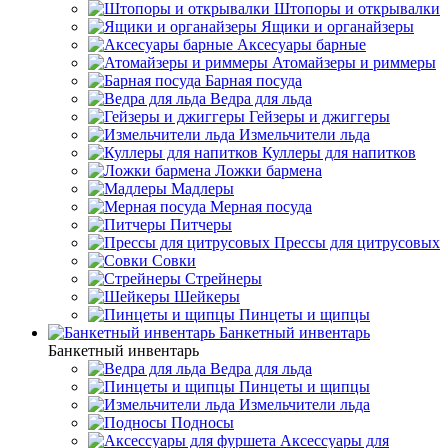
Штопоры и открывалки
Ящики и органайзеры
Аксесуары барные
Атомайзеры и риммеры
Барная посуда
Ведра для льда
Гейзеры и джиггеры
Измельчители льда
Куллеры для напитков
Ложки бармена
Мадлеры
Мерная посуда
Питчеры
Прессы для цитрусовых
Совки
Стрейнеры
Шейкеры
Пинцеты и щипцы
Банкетный инвентарь
Банкетный инвентарь
Ведра для льда
Пинцеты и щипцы
Измельчители льда
Подносы
Аксессуары для