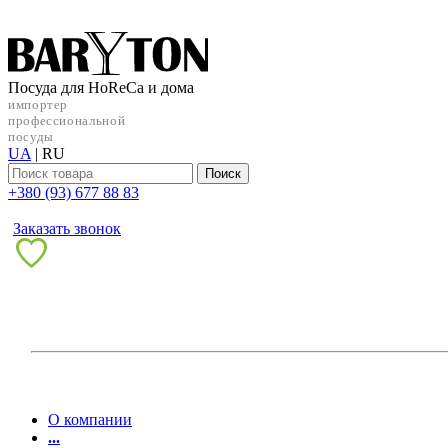
Посуда для HoReCa и дома
импортер
профессиональной
посуды
UA
|
RU
Поиск
+38‎0 (93) 677 88 83
Заказать звонок
О компании
...