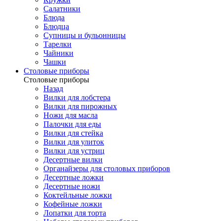
Салатники
Блюда
Блюдца
Супницы и бульонницы
Тарелки
Чайники
Чашки
Cтоловые приборы
Cтоловые приборы
Назад
Вилки для лобстера
Вилки для пирожных
Ножи для масла
Палочки для еды
Вилки для стейка
Вилки для улиток
Вилки для устриц
Десертные вилки
Органайзеры для столовых приборов
Десертные ложки
Десертные ножи
Коктейльные ложки
Кофейные ложки
Лопатки для торта