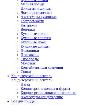
Мерная посуда
Пинцеты и щипцы
Доски разделочные
Аксессуары кухонные
Гастроемкости
Кастрюли
Венчики
Кухонные вилки
Кухонные лопатки
Кухонные ножи
Кухонные щипцы
Половники
Противени
Сковороды
Молотки
Контейнеры для хранения
Совки
Кондитерский инвентарь
Кондитерский инвентарь
Назад
Кондитерские кольца и формы
Кондитерские лопатки и кисточки
Аксессуары кондитерские
Все для пиццы