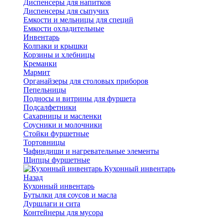
Диспенсеры для напитков
Диспенсеры для сыпучих
Емкости и мельницы для специй
Емкости охладительные
Инвентарь
Колпаки и крышки
Корзины и хлебницы
Креманки
Мармит
Органайзеры для столовых приборов
Пепельницы
Подносы и витрины для фуршета
Подсалфетники
Сахарницы и масленки
Соусники и молочники
Стойки фуршетные
Тортовницы
Чафиндиши и нагревательные элементы
Щипцы фуршетные
Кухонный инвентарь
Назад
Кухонный инвентарь
Бутылки для соусов и масла
Дуршлаги и сита
Контейнеры для мусора