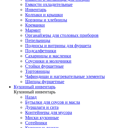
Емкости охладительные
Инвентарь
Колпаки и крышки
Корзины и хлебницы
Креманки
Мармит
Органайзеры для столовых приборов
Пепельницы
Подносы и витрины для фуршета
Подсалфетники
Сахарницы и масленки
Соусники и молочники
Стойки фуршетные
Тортовницы
Чафиндиши и нагревательные элементы
Щипцы фуршетные
Кухонный инвентарь
Кухонный инвентарь
Назад
Бутылки для соусов и масла
Дуршлаги и сита
Контейнеры для мусора
Миски кухонные
Сотейники
Кухонные ложки