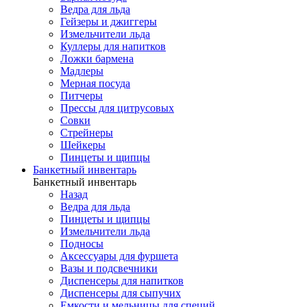
Ведра для льда
Гейзеры и джиггеры
Измельчители льда
Куллеры для напитков
Ложки бармена
Мадлеры
Мерная посуда
Питчеры
Прессы для цитрусовых
Совки
Стрейнеры
Шейкеры
Пинцеты и щипцы
Банкетный инвентарь
Банкетный инвентарь
Назад
Ведра для льда
Пинцеты и щипцы
Измельчители льда
Подносы
Аксессуары для фуршета
Вазы и подсвечники
Диспенсеры для напитков
Диспенсеры для сыпучих
Емкости и мельницы для специй