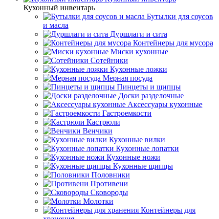
Кухонный инвентарь
Бутылки для соусов
и масла
Дуршлаги и сита
Контейнеры для мусора
Миски кухонные
Сотейники
Кухонные ложки
Мерная посуда
Пинцеты и щипцы
Доски разделочные
Аксессуары кухонные
Гастроемкости
Кастрюли
Венчики
Кухонные вилки
Кухонные лопатки
Кухонные ножи
Кухонные щипцы
Половники
Противени
Сковороды
Молотки
Контейнеры для
хранения