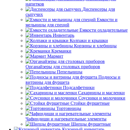
напитков
Диспенсеры для
сыпучих
Емкости и
мельницы для специй
Емкости охладительные
Инвентарь
Колпаки и крышки
Корзины и хлебницы
Креманки
Мармит
Органайзеры для столовых приборов
Пепельницы
Подносы и
витрины для фуршета
Подсалфетники
Сахарницы и масленки
Соусники и молочники
Стойки фуршетные
Тортовницы
Чафиндиши и нагревательные элементы
Щипцы фуршетные
Кухонный инвентарь