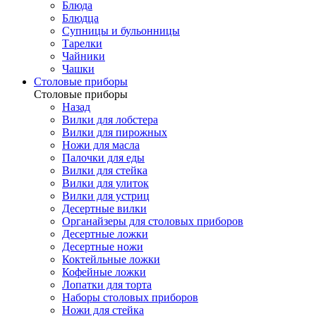
Блюда
Блюдца
Супницы и бульонницы
Тарелки
Чайники
Чашки
Cтоловые приборы
Cтоловые приборы
Назад
Вилки для лобстера
Вилки для пирожных
Ножи для масла
Палочки для еды
Вилки для стейка
Вилки для улиток
Вилки для устриц
Десертные вилки
Органайзеры для столовых приборов
Десертные ложки
Десертные ножи
Коктейльные ложки
Кофейные ложки
Лопатки для торта
Наборы столовых приборов
Ножи для стейка