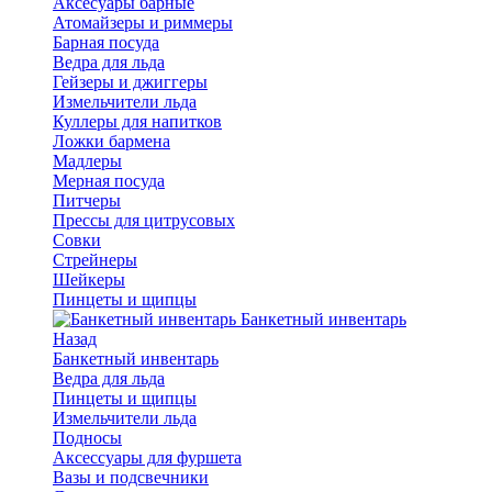
Аксесуары барные
Атомайзеры и риммеры
Барная посуда
Ведра для льда
Гейзеры и джиггеры
Измельчители льда
Куллеры для напитков
Ложки бармена
Мадлеры
Мерная посуда
Питчеры
Прессы для цитрусовых
Совки
Стрейнеры
Шейкеры
Пинцеты и щипцы
Банкетный инвентарь
Назад
Банкетный инвентарь
Ведра для льда
Пинцеты и щипцы
Измельчители льда
Подносы
Аксессуары для фуршета
Вазы и подсвечники