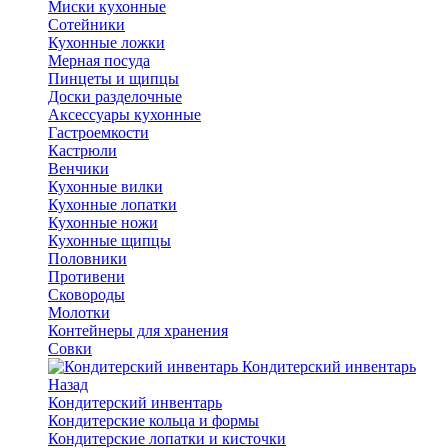
Миски кухонные
Сотейники
Кухонные ложки
Мерная посуда
Пинцеты и щипцы
Доски разделочные
Аксессуары кухонные
Гастроемкости
Кастрюли
Венчики
Кухонные вилки
Кухонные лопатки
Кухонные ножи
Кухонные щипцы
Половники
Противени
Сковороды
Молотки
Контейнеры для хранения
Совки
Кондитерский инвентарь
Назад
Кондитерский инвентарь
Кондитерские кольца и формы
Кондитерские лопатки и кисточки