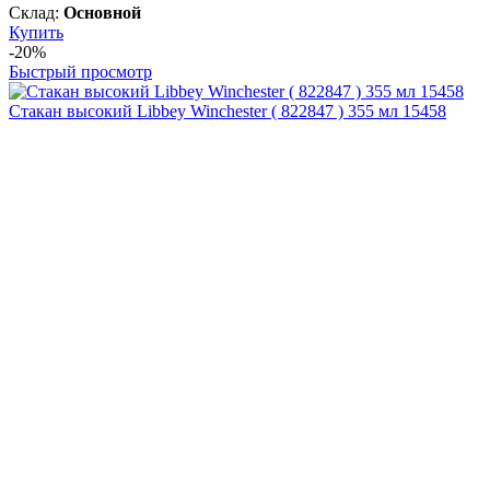
Склад:
Основной
Купить
-20%
Быстрый просмотр
Стакан высокий Libbey Winchester ( 822847 ) 355 мл 15458
131
₴
В наличии:
100+ шт
Склад:
Основной
Купить
Быстрый просмотр
Стакан Libbey Winchester ( 822830 ) 295 мл 15457
138
₴
В наличии:
100+ шт
Склад:
Основной
Купить
-20%
Быстрый просмотр
Стакан высокий Libbey Hobstar ( 833096 ) 470 мл 5633
212
₴
В наличии: