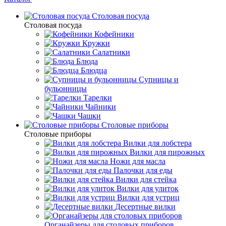
Столовая посуда
Столовая посуда
Кофейники
Кружки
Салатники
Блюда
Блюдца
Супницы и
бульонницы
Тарелки
Чайники
Чашки
Cтоловые приборы
Cтоловые приборы
Вилки для лобстера
Вилки для пирожных
Ножи для масла
Палочки для еды
Вилки для стейка
Вилки для улиток
Вилки для устриц
Десертные вилки
Органайзеры для столовых приборов