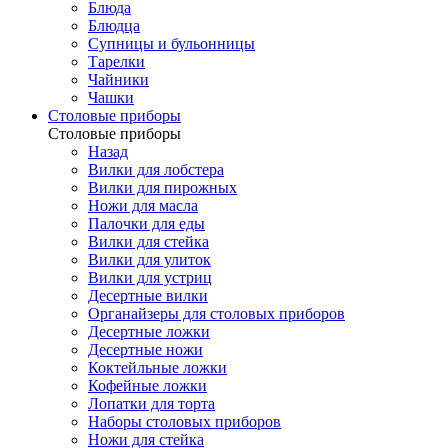
Блюда
Блюдца
Супницы и бульонницы
Тарелки
Чайники
Чашки
Cтоловые приборы
Cтоловые приборы
Назад
Вилки для лобстера
Вилки для пирожных
Ножи для масла
Палочки для еды
Вилки для стейка
Вилки для улиток
Вилки для устриц
Десертные вилки
Органайзеры для столовых приборов
Десертные ложки
Десертные ножи
Коктейльные ложки
Кофейные ложки
Лопатки для торта
Наборы столовых приборов
Ножи для стейка