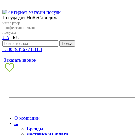
Посуда для HoReCa и дома
импортер
профессиональной
посуды
UA
|
RU
Поиск
+38‎0 (93) 677 88 83
Заказать звонок
О компании
...
Бренды
Доставка и Оплата