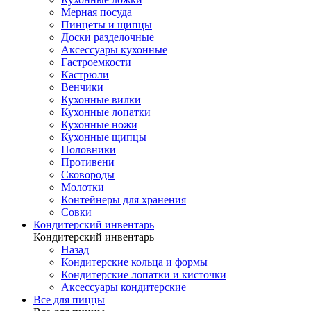
Мерная посуда
Пинцеты и щипцы
Доски разделочные
Аксессуары кухонные
Гастроемкости
Кастрюли
Венчики
Кухонные вилки
Кухонные лопатки
Кухонные ножи
Кухонные щипцы
Половники
Противени
Сковороды
Молотки
Контейнеры для хранения
Совки
Кондитерский инвентарь
Кондитерский инвентарь
Назад
Кондитерские кольца и формы
Кондитерские лопатки и кисточки
Аксессуары кондитерские
Все для пиццы