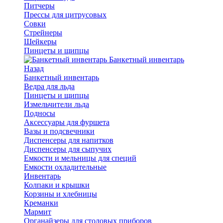
Питчеры
Прессы для цитрусовых
Совки
Стрейнеры
Шейкеры
Пинцеты и щипцы
Банкетный инвентарь
Назад
Банкетный инвентарь
Ведра для льда
Пинцеты и щипцы
Измельчители льда
Подносы
Аксессуары для фуршета
Вазы и подсвечники
Диспенсеры для напитков
Диспенсеры для сыпучих
Емкости и мельницы для специй
Емкости охладительные
Инвентарь
Колпаки и крышки
Корзины и хлебницы
Креманки
Мармит
Органайзеры для столовых приборов