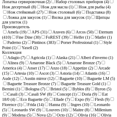
Лопатка сервировочная (
2
)
Набор столовых приборов (
4
)
Нож десертный (
8
)
Нож для масла (
1
)
Нож для рыбы (
4
)
Нож стейковый (
27
)
Нож столовый (
6
)
Подставка (
8
)
Ложка для закусок (
1
)
Вилка для закусок (
1
)
Щипцы
для улиток (
1
)
Производитель
Amefa (
19
)
APS (
31
)
Araven (
6
)
Arcos (
50
)
Eternum
(
410
)
Fine Dine (
30
)
FoREST (
39
)
Helfer (
1
)
Matfer (
1
)
Paderno (
2
)
Pintinox (
383
)
Porser Professional (
1
)
Style
Point (
1
)
Yaxell (
2
)
Коллекция
Adagio (
7
)
Agricola (
1
)
Alaska (
21
)
Alberi d'inverno (
1
)
Alinea (
9
)
Amarone Black (
5
)
Amarone Bronze (
7
)
America (
4
)
Anser (
17
)
Anzo (
18
)
Appetize (
2
)
Arcade
(
15
)
Artesia (
10
)
Ascot (
3
)
Astoria (
14
)
Atlantis (
16
)
Aude (
12
)
Austin mirror (
12
)
Baguette (
10
)
Baguette LM (
5
)
Baguette Treasure Bronze (
7
)
Baguette Treasure Gold (
1
)
Bernini (
1
)
Bologna (
7
)
Bristol (
5
)
Byblos (
8
)
Byron (
5
)
Casali (
3
)
Casali SW (
8
)
Concept (
1
)
Doria (
9
)
Eat
18/0 (
4
)
Eco Baguette (
5
)
Ellade (
7
)
Expo (
9
)
Flesh (
9
)
Florence (
1
)
Frida (
14
)
Hanna (
9
)
Ingres (
10
)
Leonardo
(
5
)
Leonardo SW (
9
)
Louvres (
10
)
Maitre (
8
)
Millenium
(
9
)
Modena (
5
)
Nova (
2
)
Octo (
12
)
Olivia (
16
)
Olivia