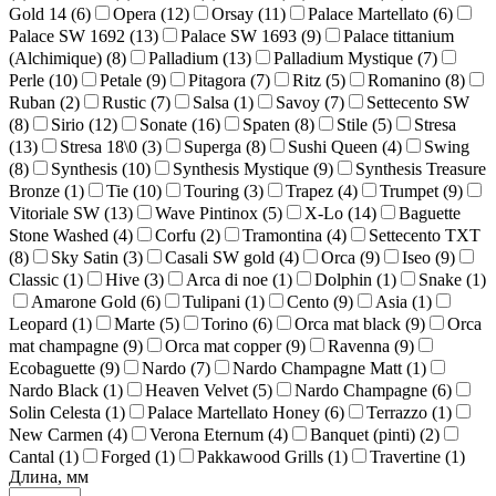
Gold 14 (
6
)
Opera (
12
)
Orsay (
11
)
Palace Martellato (
6
)
Palace SW 1692 (
13
)
Palace SW 1693 (
9
)
Palace tittanium
(Alchimique) (
8
)
Palladium (
13
)
Palladium Mystique (
7
)
Perle (
10
)
Petale (
9
)
Pitagora (
7
)
Ritz (
5
)
Romanino (
8
)
Ruban (
2
)
Rustic (
7
)
Salsa (
1
)
Savoy (
7
)
Settecento SW
(
8
)
Sirio (
12
)
Sonate (
16
)
Spaten (
8
)
Stile (
5
)
Stresa
(
13
)
Stresa 18\0 (
3
)
Superga (
8
)
Sushi Queen (
4
)
Swing
(
8
)
Synthesis (
10
)
Synthesis Mystique (
9
)
Synthesis Treasure
Bronze (
1
)
Tie (
10
)
Touring (
3
)
Trapez (
4
)
Trumpet (
9
)
Vitoriale SW (
13
)
Wave Pintinox (
5
)
X-Lo (
14
)
Baguette
Stone Washed (
4
)
Corfu (
2
)
Tramontina (
4
)
Settecento TXT
(
8
)
Sky Satin (
3
)
Casali SW gold (
4
)
Orca (
9
)
Iseo (
9
)
Classic (
1
)
Hive (
3
)
Arca di noe (
1
)
Dolphin (
1
)
Snake (
1
)
Amarone Gold (
6
)
Tulipani (
1
)
Cento (
9
)
Asia (
1
)
Leopard (
1
)
Marte (
5
)
Torino (
6
)
Orca mat black (
9
)
Orca
mat champagne (
9
)
Orca mat copper (
9
)
Ravenna (
9
)
Ecobaguette (
9
)
Nardo (
7
)
Nardo Champagne Matt (
1
)
Nardo Black (
1
)
Heaven Velvet (
5
)
Nardo Champagne (
6
)
Solin Celesta (
1
)
Palace Martellato Honey (
6
)
Terrazzo (
1
)
New Carmen (
4
)
Verona Eternum (
4
)
Banquet (pinti) (
2
)
Cantal (
1
)
Forged (
1
)
Pakkawood Grills (
1
)
Travertine (
1
)
Длина, мм