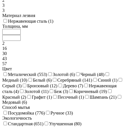
2
3
3
Материал лезвия
Нержавеющая сталь (
1
)
Толщина, мм
2
16
30
43
57
Цвет
Металический (
553
)
Золотой (
6
)
Черный (
48
)
Медный (
10
)
Белый (
6
)
Серебряный (
141
)
Синий (
1
)
Серый (
3
)
Бронзовый (
12
)
Дерево (
7
)
Нержавеющая
сталь (
4
)
Золотой (
11
)
Беж (
3
)
Коричневый (
19
)
Красный (
2
)
Графит (
1
)
Песочный (
1
)
Шампань (
21
)
Медовый (
6
)
Способ мытья
Посудомойка (
776
)
Ручное (
33
)
Экологичность
Стандартная (
651
)
Улучшенная (
80
)