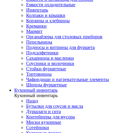
Емкости охладительные
Инвентарь
Колпаки и крышки
Корзины и хлебницы
Креманки
Мармит
Органайзеры для столовых приборов
Пепельницы
Подносы и витрины для фуршета
Подсалфетники
Сахарницы и масленки
Соусники и молочники
Стойки фуршетные
Тортовницы
Чафиндиши и нагревательные элементы
Щипцы фуршетные
Кухонный инвентарь
Кухонный инвентарь
Назад
Бутылки для соусов и масла
Дуршлаги и сита
Контейнеры для мусора
Миски кухонные
Сотейники
Кухонные ложки