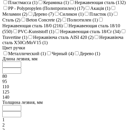
Пластмасса (
1
)
Керамика (
1
)
Нержавеющая сталь (
132
)
PP - Polypropylen (Полипропилен) (
17
)
Акація (
1
)
Меламин (
2
)
Дерево (
7
)
Силикон (
1
)
Пластик (
1
)
Сталь (
2
)
Beton Concrete (
2
)
Полиэтилен (
1
)
Нержавеющая сталь 18/0 (
216
)
Нержавеющая сталь 18/10
(
550
)
PVC-Kunststoff (
1
)
Нержавеющая сталь 18/Cr (
34
)
Travertine (
1
)
Нержавіюча сталь AISI 420 (
2
)
Нержавіюча
сталь X50CrMoV15 (
1
)
Цвет ручки
Металлический (
1
)
Черный (
4
)
Дерево (
1
)
Длина лезвия, мм
80
95
110
125
140
Толщина лезвия, мм
1
2