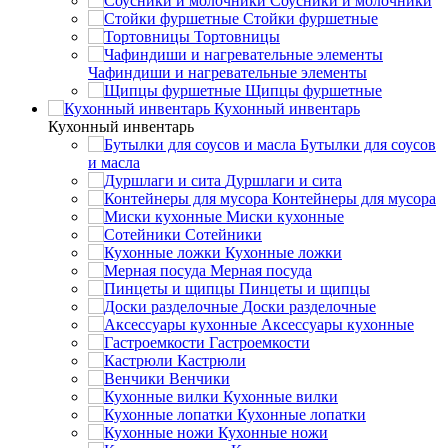
Соусники и молочники
Стойки фуршетные
Тортовницы
Чафиндиши и нагревательные элементы
Щипцы фуршетные
Кухонный инвентарь
Кухонный инвентарь
Бутылки для соусов
и масла
Дуршлаги и сита
Контейнеры для мусора
Миски кухонные
Сотейники
Кухонные ложки
Мерная посуда
Пинцеты и щипцы
Доски разделочные
Аксессуары кухонные
Гастроемкости
Кастрюли
Венчики
Кухонные вилки
Кухонные лопатки
Кухонные ножи