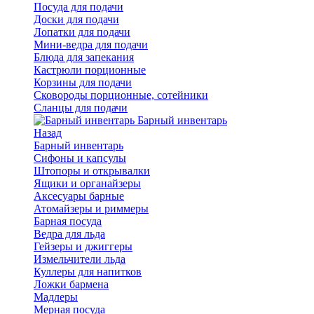
Посуда для подачи
Доски для подачи
Лопатки для подачи
Мини-ведра для подачи
Блюда для запекания
Кастрюли порционные
Корзины для подачи
Сковороды порционные, сотейники
Сланцы для подачи
Барный инвентарь
Назад
Барный инвентарь
Сифоны и капсулы
Штопоры и открывалки
Ящики и органайзеры
Аксесуары барные
Атомайзеры и риммеры
Барная посуда
Ведра для льда
Гейзеры и джиггеры
Измельчители льда
Куллеры для напитков
Ложки бармена
Мадлеры
Мерная посуда