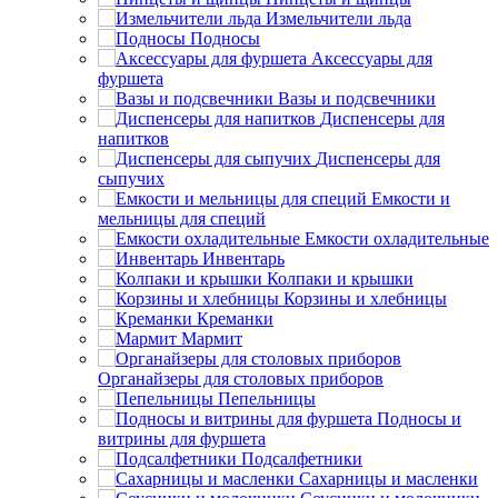
Измельчители льда
Подносы
Аксессуары для
фуршета
Вазы и подсвечники
Диспенсеры для
напитков
Диспенсеры для
сыпучих
Емкости и
мельницы для специй
Емкости охладительные
Инвентарь
Колпаки и крышки
Корзины и хлебницы
Креманки
Мармит
Органайзеры для столовых приборов
Пепельницы
Подносы и
витрины для фуршета
Подсалфетники
Сахарницы и масленки