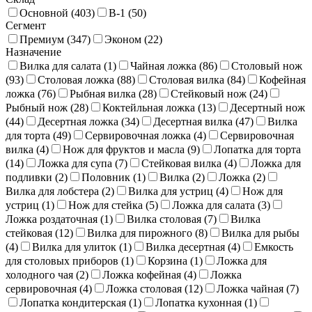
Столовые ложки
104
Столовые ножи
102
Основной (
403
)
В-1 (
50
)
Сегмент
Упаковки для приборов
4
Чайные ложки
96
Премиум (
347
)
Эконом (
22
)
Назначение
Вилка для салата (
1
)
Чайная ложка (
86
)
Столовый нож
(
93
)
Столовая ложка (
88
)
Столовая вилка (
84
)
Кофейная
ложка (
76
)
Рыбная вилка (
28
)
Стейковый нож (
24
)
Рыбный нож (
28
)
Коктейльная ложка (
13
)
Десертный нож
(
44
)
Десертная ложка (
34
)
Десертная вилка (
47
)
Вилка
для торта (
49
)
Сервировочная ложка (
4
)
Сервировочная
вилка (
4
)
Нож для фруктов и масла (
9
)
Лопатка для торта
(
14
)
Ложка для супа (
7
)
Стейковая вилка (
4
)
Ложка для
подливки (
2
)
Половник (
1
)
Вилка (
2
)
Ложка (
2
)
Вилка для лобстера (
2
)
Вилка для устриц (
4
)
Нож для
устриц (
1
)
Нож для стейка (
5
)
Ложка для салата (
3
)
Ложка роздаточная (
1
)
Вилка столовая (
7
)
Вилка
стейковая (
12
)
Вилка для пирожного (
8
)
Вилка для рыбы
(
4
)
Вилка для улиток (
1
)
Вилка десертная (
4
)
Емкость
для столовых приборов (
1
)
Корзина (
1
)
Ложка для
холодного чая (
2
)
Ложка кофейная (
4
)
Ложка
сервировочная (
4
)
Ложка столовая (
12
)
Ложка чайная (
7
)
Лопатка кондитерская (
1
)
Лопатка кухонная (
1
)