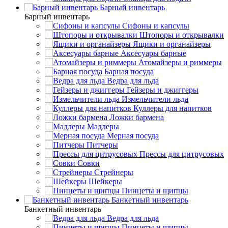
Барный инвентарь
Барный инвентарь
Сифоны и капсулы
Штопоры и открывалки
Ящики и органайзеры
Аксесуары барные
Атомайзеры и риммеры
Барная посуда
Ведра для льда
Гейзеры и джиггеры
Измельчители льда
Куллеры для напитков
Ложки бармена
Мадлеры
Мерная посуда
Питчеры
Прессы для цитрусовых
Совки
Стрейнеры
Шейкеры
Пинцеты и щипцы
Банкетный инвентарь
Банкетный инвентарь
Ведра для льда
Пинцеты и щипцы