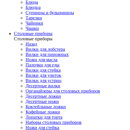
Блюда
Блюдца
Супницы и бульонницы
Тарелки
Чайники
Чашки
Cтоловые приборы
Cтоловые приборы
Назад
Вилки для лобстера
Вилки для пирожных
Ножи для масла
Палочки для еды
Вилки для стейка
Вилки для улиток
Вилки для устриц
Десертные вилки
Органайзеры для столовых приборов
Десертные ложки
Десертные ножи
Коктейльные ложки
Кофейные ложки
Лопатки для торта
Наборы столовых приборов
Ножи для стейка