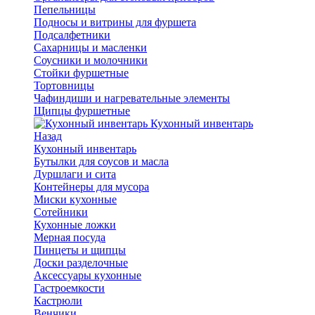
Пепельницы
Подносы и витрины для фуршета
Подсалфетники
Сахарницы и масленки
Соусники и молочники
Стойки фуршетные
Тортовницы
Чафиндиши и нагревательные элементы
Щипцы фуршетные
Кухонный инвентарь
Назад
Кухонный инвентарь
Бутылки для соусов и масла
Дуршлаги и сита
Контейнеры для мусора
Миски кухонные
Сотейники
Кухонные ложки
Мерная посуда
Пинцеты и щипцы
Доски разделочные
Аксессуары кухонные
Гастроемкости
Кастрюли
Венчики