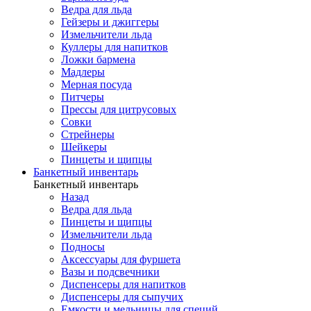
Ведра для льда
Гейзеры и джиггеры
Измельчители льда
Куллеры для напитков
Ложки бармена
Мадлеры
Мерная посуда
Питчеры
Прессы для цитрусовых
Совки
Стрейнеры
Шейкеры
Пинцеты и щипцы
Банкетный инвентарь
Банкетный инвентарь
Назад
Ведра для льда
Пинцеты и щипцы
Измельчители льда
Подносы
Аксессуары для фуршета
Вазы и подсвечники
Диспенсеры для напитков
Диспенсеры для сыпучих
Емкости и мельницы для специй