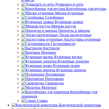
Дуршлаги и сита
Контейнеры для мусора
Миски кухонные
Сотейники
Кухонные ложки
Мерная посуда
Пинцеты и щипцы
Доски разделочные
Аксессуары кухонные
Гастроемкости
Кастрюли
Венчики
Кухонные вилки
Кухонные лопатки
Кухонные ножи
Кухонные щипцы
Половники
Противени
Сковороды
Молотки
Контейнеры для
хранения
Совки
Кондитерский инвентарь