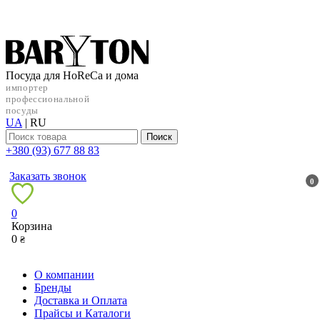
Посуда для HoReCa и дома
импортер
профессиональной
посуды
UA
|
RU
Поиск
+38‎0 (93) 677 88 83
Заказать звонок
0
0
Корзина
0
₴
О компании
Бренды
Доставка и Оплата
Прайсы и Каталоги