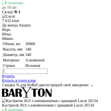
В наличии:
до 10 шт
Склад:
В-1
7 032
/шт
₴
До конца Акции:
00
дн.
00
час.
00
мин.
Объем, мл
30900
Высота, мм
340
Диаметр, мм
340
Материал
Алюминий
Страна
Испания
Купить
Купить в один клик
Скидки % для HoReCa
регистрируй своё заведение →
Кастрюля 30,9 л алюминиевая с крышкой Lacor 20134
В наличии: