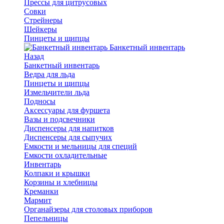
Прессы для цитрусовых
Совки
Стрейнеры
Шейкеры
Пинцеты и щипцы
Банкетный инвентарь
Назад
Банкетный инвентарь
Ведра для льда
Пинцеты и щипцы
Измельчители льда
Подносы
Аксессуары для фуршета
Вазы и подсвечники
Диспенсеры для напитков
Диспенсеры для сыпучих
Емкости и мельницы для специй
Емкости охладительные
Инвентарь
Колпаки и крышки
Корзины и хлебницы
Креманки
Мармит
Органайзеры для столовых приборов
Пепельницы