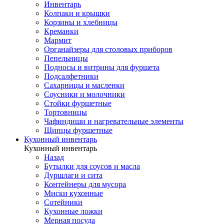
Инвентарь
Колпаки и крышки
Корзины и хлебницы
Креманки
Мармит
Органайзеры для столовых приборов
Пепельницы
Подносы и витрины для фуршета
Подсалфетники
Сахарницы и масленки
Соусники и молочники
Стойки фуршетные
Тортовницы
Чафиндиши и нагревательные элементы
Щипцы фуршетные
Кухонный инвентарь
Кухонный инвентарь
Назад
Бутылки для соусов и масла
Дуршлаги и сита
Контейнеры для мусора
Миски кухонные
Сотейники
Кухонные ложки
Мерная посуда