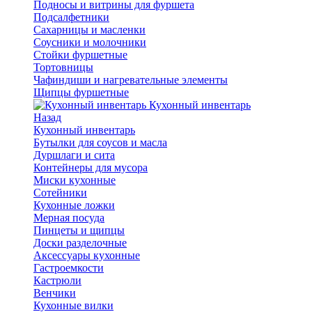
Подносы и витрины для фуршета
Подсалфетники
Сахарницы и масленки
Соусники и молочники
Стойки фуршетные
Тортовницы
Чафиндиши и нагревательные элементы
Щипцы фуршетные
Кухонный инвентарь
Назад
Кухонный инвентарь
Бутылки для соусов и масла
Дуршлаги и сита
Контейнеры для мусора
Миски кухонные
Сотейники
Кухонные ложки
Мерная посуда
Пинцеты и щипцы
Доски разделочные
Аксессуары кухонные
Гастроемкости
Кастрюли
Венчики
Кухонные вилки