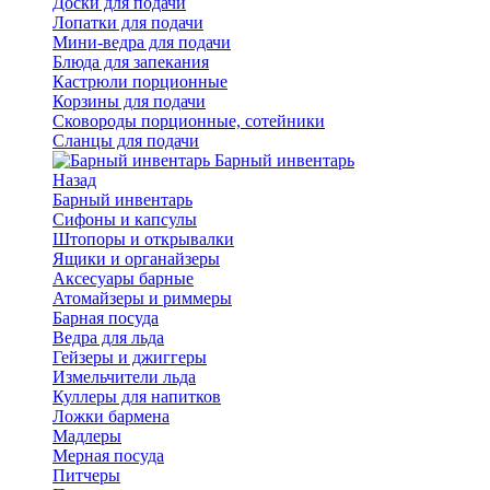
Доски для подачи
Лопатки для подачи
Мини-ведра для подачи
Блюда для запекания
Кастрюли порционные
Корзины для подачи
Сковороды порционные, сотейники
Сланцы для подачи
Барный инвентарь
Назад
Барный инвентарь
Сифоны и капсулы
Штопоры и открывалки
Ящики и органайзеры
Аксесуары барные
Атомайзеры и риммеры
Барная посуда
Ведра для льда
Гейзеры и джиггеры
Измельчители льда
Куллеры для напитков
Ложки бармена
Мадлеры
Мерная посуда
Питчеры