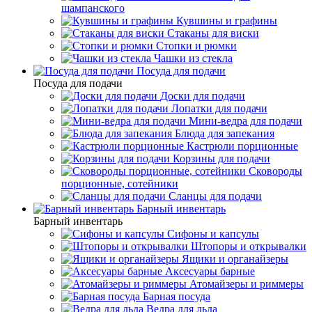
шампанского
Кувшины и графины
Стаканы для виски
Стопки и рюмки
Чашки из стекла
Посуда для подачи
Посуда для подачи
Доски для подачи
Лопатки для подачи
Мини-ведра для подачи
Блюда для запекания
Кастрюли порционные
Корзины для подачи
Сковороды
порционные, сотейники
Сланцы для подачи
Барный инвентарь
Барный инвентарь
Сифоны и капсулы
Штопоры и открывалки
Ящики и органайзеры
Аксесуары барные
Атомайзеры и риммеры
Барная посуда
Ведра для льда