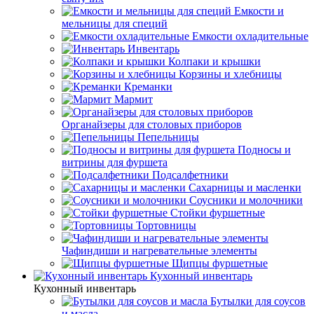
Емкости и
мельницы для специй
Емкости охладительные
Инвентарь
Колпаки и крышки
Корзины и хлебницы
Креманки
Мармит
Органайзеры для столовых приборов
Пепельницы
Подносы и
витрины для фуршета
Подсалфетники
Сахарницы и масленки
Соусники и молочники
Стойки фуршетные
Тортовницы
Чафиндиши и нагревательные элементы
Щипцы фуршетные
Кухонный инвентарь
Кухонный инвентарь
Бутылки для соусов
и масла