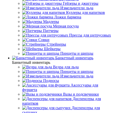
Гейзеры и джиггеры
Измельчители льда
Куллеры для напитков
Ложки бармена
Мадлеры
Мерная посуда
Питчеры
Прессы для цитрусовых
Совки
Стрейнеры
Шейкеры
Пинцеты и щипцы
Банкетный инвентарь
Банкетный инвентарь
Ведра для льда
Пинцеты и щипцы
Измельчители льда
Подносы
Аксессуары для
фуршета
Вазы и подсвечники
Диспенсеры для
напитков
Диспенсеры для
сыпучих