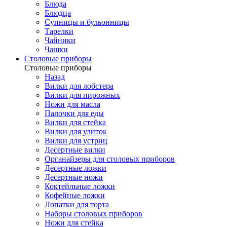
Блюда
Блюдца
Супницы и бульонницы
Тарелки
Чайники
Чашки
Cтоловые приборы
Cтоловые приборы
Назад
Вилки для лобстера
Вилки для пирожных
Ножи для масла
Палочки для еды
Вилки для стейка
Вилки для улиток
Вилки для устриц
Десертные вилки
Органайзеры для столовых приборов
Десертные ложки
Десертные ножи
Коктейльные ложки
Кофейные ложки
Лопатки для торта
Наборы столовых приборов
Ножи для стейка