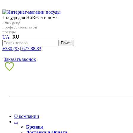
Посуда для HoReCa и дома
импортер
профессиональной
посуды
UA
|
RU
Поиск
+38‎0 (93) 677 88 83
Заказать звонок
О компании
...
Бренды
Доставка и Оплата