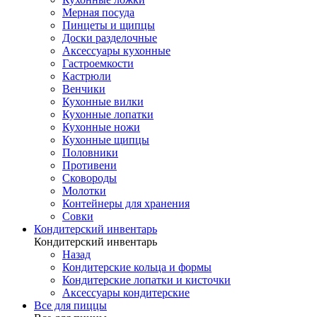
Мерная посуда
Пинцеты и щипцы
Доски разделочные
Аксессуары кухонные
Гастроемкости
Кастрюли
Венчики
Кухонные вилки
Кухонные лопатки
Кухонные ножи
Кухонные щипцы
Половники
Противени
Сковороды
Молотки
Контейнеры для хранения
Совки
Кондитерский инвентарь
Кондитерский инвентарь
Назад
Кондитерские кольца и формы
Кондитерские лопатки и кисточки
Аксессуары кондитерские
Все для пиццы