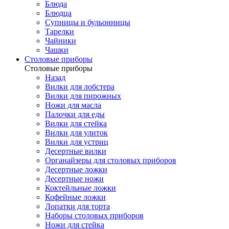
Блюда
Блюдца
Супницы и бульонницы
Тарелки
Чайники
Чашки
Cтоловые приборы
Cтоловые приборы
Назад
Вилки для лобстера
Вилки для пирожных
Ножи для масла
Палочки для еды
Вилки для стейка
Вилки для улиток
Вилки для устриц
Десертные вилки
Органайзеры для столовых приборов
Десертные ложки
Десертные ножи
Коктейльные ложки
Кофейные ложки
Лопатки для торта
Наборы столовых приборов
Ножи для стейка