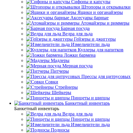
Сифоны и капсулы
Штопоры и открывалки
Ящики и органайзеры
Аксесуары барные
Атомайзеры и риммеры
Барная посуда
Ведра для льда
Гейзеры и джиггеры
Измельчители льда
Куллеры для напитков
Ложки бармена
Мадлеры
Мерная посуда
Питчеры
Прессы для цитрусовых
Совки
Стрейнеры
Шейкеры
Пинцеты и щипцы
Банкетный инвентарь
Банкетный инвентарь
Ведра для льда
Пинцеты и щипцы
Измельчители льда
Подносы