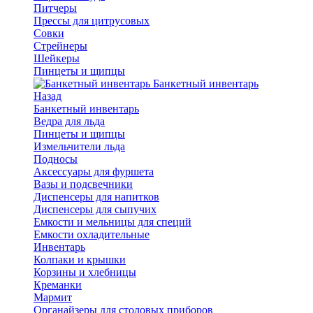
Питчеры
Прессы для цитрусовых
Совки
Стрейнеры
Шейкеры
Пинцеты и щипцы
Банкетный инвентарь
Назад
Банкетный инвентарь
Ведра для льда
Пинцеты и щипцы
Измельчители льда
Подносы
Аксессуары для фуршета
Вазы и подсвечники
Диспенсеры для напитков
Диспенсеры для сыпучих
Емкости и мельницы для специй
Емкости охладительные
Инвентарь
Колпаки и крышки
Корзины и хлебницы
Креманки
Мармит
Органайзеры для столовых приборов