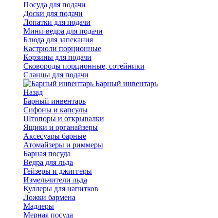
Посуда для подачи
Доски для подачи
Лопатки для подачи
Мини-ведра для подачи
Блюда для запекания
Кастрюли порционные
Корзины для подачи
Сковороды порционные, сотейники
Сланцы для подачи
Барный инвентарь
Назад
Барный инвентарь
Сифоны и капсулы
Штопоры и открывалки
Ящики и органайзеры
Аксесуары барные
Атомайзеры и риммеры
Барная посуда
Ведра для льда
Гейзеры и джиггеры
Измельчители льда
Куллеры для напитков
Ложки бармена
Мадлеры
Мерная посуда