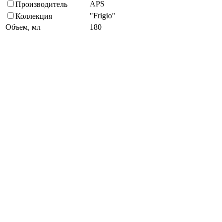
APS
Производитель
"Frigio"
Коллекция
Объем, мл
180
Нержавеющая сталь 18/8
Материал
Кратность упаковки, шт
2
Металический
Цвет
Посудомойка
Способ мытья
Высота, мм
85
Диаметр, мм
105
Подберите похожие по характеристикам товары, выбрав одно
или несколько свойств
Выбрано:
0
Показать
Спросить менеджера
в Telegram
Задать вопрос о товаре