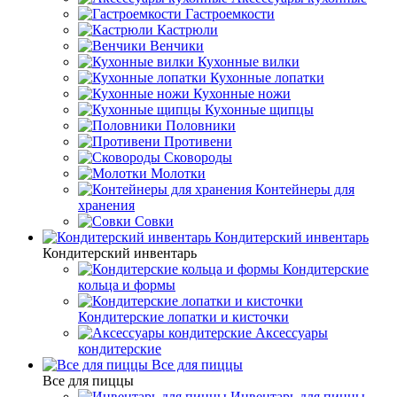
Гастроемкости
Кастрюли
Венчики
Кухонные вилки
Кухонные лопатки
Кухонные ножи
Кухонные щипцы
Половники
Противени
Сковороды
Молотки
Контейнеры для
хранения
Совки
Кондитерский инвентарь
Кондитерский инвентарь
Кондитерские
кольца и формы
Кондитерские лопатки и кисточки
Аксессуары
кондитерские
Все для пиццы
Все для пиццы
Инвентарь для пиццы