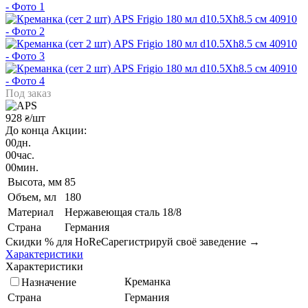
Под заказ
928
/шт
₴
До конца Акции:
00
дн.
00
час.
00
мин.
Высота, мм
85
Объем, мл
180
Материал
Нержавеющая сталь 18/8
Страна
Германия
Скидки % для HoReCa
регистрируй своё заведение →
Характеристики
Характеристики
Креманка
Назначение
Страна
Германия