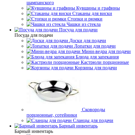
шампанского
Кувшины и графины
Стаканы для виски
Стопки и рюмки
Чашки из стекла
Посуда для подачи
Посуда для подачи
Доски для подачи
Лопатки для подачи
Мини-ведра для подачи
Блюда для запекания
Кастрюли порционные
Корзины для подачи
Сковороды
порционные, сотейники
Сланцы для подачи
Барный инвентарь
Барный инвентарь