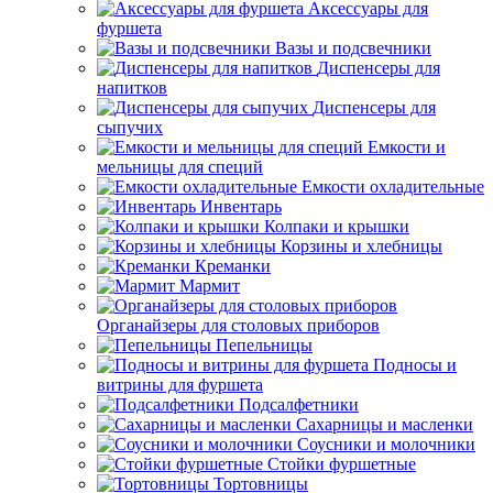
Аксессуары для
фуршета
Вазы и подсвечники
Диспенсеры для
напитков
Диспенсеры для
сыпучих
Емкости и
мельницы для специй
Емкости охладительные
Инвентарь
Колпаки и крышки
Корзины и хлебницы
Креманки
Мармит
Органайзеры для столовых приборов
Пепельницы
Подносы и
витрины для фуршета
Подсалфетники
Сахарницы и масленки
Соусники и молочники
Стойки фуршетные
Тортовницы