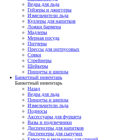
Ведра для льда
Гейзеры и джиггеры
Измельчители льда
Куллеры для напитков
Ложки бармена
Мадлеры
Мерная посуда
Питчеры
Прессы для цитрусовых
Совки
Стрейнеры
Шейкеры
Пинцеты и щипцы
Банкетный инвентарь
Банкетный инвентарь
Назад
Ведра для льда
Пинцеты и щипцы
Измельчители льда
Подносы
Аксессуары для фуршета
Вазы и подсвечники
Диспенсеры для напитков
Диспенсеры для сыпучих
Емкости и мельницы для специй