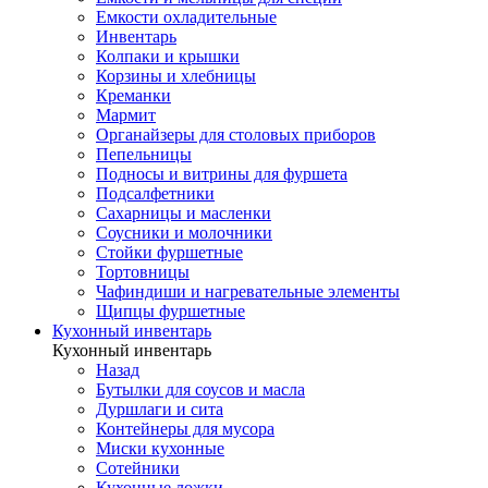
Емкости охладительные
Инвентарь
Колпаки и крышки
Корзины и хлебницы
Креманки
Мармит
Органайзеры для столовых приборов
Пепельницы
Подносы и витрины для фуршета
Подсалфетники
Сахарницы и масленки
Соусники и молочники
Стойки фуршетные
Тортовницы
Чафиндиши и нагревательные элементы
Щипцы фуршетные
Кухонный инвентарь
Кухонный инвентарь
Назад
Бутылки для соусов и масла
Дуршлаги и сита
Контейнеры для мусора
Миски кухонные
Сотейники
Кухонные ложки