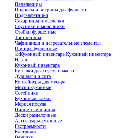
Пепельницы
Подносы и витрины для фуршета
Подсалфетники
Сахарницы и масленки
Соусники и молочники
Стойки фуршетные
Тортовницы
Чафиндиши и нагревательные элементы
Щипцы фуршетные
Кухонный инвентарь
Назад
Кухонный инвентарь
Бутылки для соусов и масла
Дуршлаги и сита
Контейнеры для мусора
Миски кухонные
Сотейники
Кухонные ложки
Мерная посуда
Пинцеты и щипцы
Доски разделочные
Аксессуары кухонные
Гастроемкости
Кастрюли
Венчики