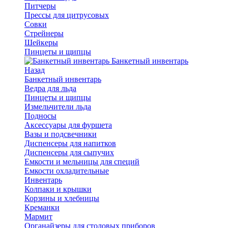
Питчеры
Прессы для цитрусовых
Совки
Стрейнеры
Шейкеры
Пинцеты и щипцы
Банкетный инвентарь
Назад
Банкетный инвентарь
Ведра для льда
Пинцеты и щипцы
Измельчители льда
Подносы
Аксессуары для фуршета
Вазы и подсвечники
Диспенсеры для напитков
Диспенсеры для сыпучих
Емкости и мельницы для специй
Емкости охладительные
Инвентарь
Колпаки и крышки
Корзины и хлебницы
Креманки
Мармит
Органайзеры для столовых приборов