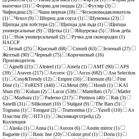
выпечки (
11
)
Форма для пиццы (
2
)
Футляр (
3
)
Чафиндиш (
3
)
Чаша мерная (
18
)
Чесноковыдавливатель
(
1
)
Чехол (
9
)
Шприц для соуса (
1
)
Шумовка (
23
)
Щипцы для лобстера (
2
)
Щипцы для льда (
1
)
Щипцы
универсальные (
9
)
Щетка (
1
)
Яйцерезка (
5
)
Нож деба
(
1
)
Нож универсальный (
2
)
Ручка для сковородки (
1
)
HACCP
Белый (
25
)
Красный (
68
)
Синий (
63
)
Зеленый (
27
)
Желтый (
90
)
Черный (
75
)
Коричневый (
16
)
Производитель
Agnelli (
21
)
Altsteel (
1
)
Amefa (
1
)
AMT (
90
)
APS
(
39
)
Araven (
217
)
Arcoroc (
2
)
Arcos (
682
)
Asa Selection
(
1
)
Cosy&Trendy (
12
)
Empire (
16
)
Eternum (
8
)
Fine
Dine (
1
)
FoREST (
440
)
Gi.Metal (
99
)
Hendi (
1
)
KAI
Shun (
9
)
Kulsan (
2
)
Lacor (
538
)
Martellato (
17
)
Matfer
(
2
)
Mazhura (
1
)
Paderno (
217
)
Pintinox (
40
)
Rak (
3
)
Sanelli (
31
)
Silikomart (
10
)
Stalgast (
9
)
The Bars (
5
)
Tognana (
1
)
Tomgast (
2
)
Tramontina (
1
)
Yaxell (
110
)
Ал
Пластик (
9
)
НТЗ (
1
)
Эксимкарготрейд (
2
)
Коллекция
Alaska (
1
)
Anna (
1
)
Aurora (
6
)
Austin mirror (
1
)
Baguette (
1
)
Basic line (
20
)
Colour prof (
1
)
Doria (
1
)