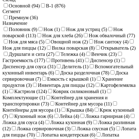
Основной (
94
)
В-1 (
876
)
Сегмент
Премиум (
36
)
Назначение
Половник (
9
)
Нож (
1
)
Нож для устриц (
5
)
Нож
поварской (
113
)
Нож для хлеба (
26
)
Нож обвалочный (
77
)
Нож для мяса (
5
)
Овощной нож (
2
)
Нож сантоку (
4
)
Нож для пиццы (
12
)
Вилка поварская (
8
)
Открыватель (
2
)
Дуршлаги и сита (
27
)
Тележка (
4
)
Венчик (
23
)
Гастроемкость (
177
)
Противень (
41
)
Диспенсер (
1
)
Диспенсер для соуса (
31
)
Делитель (
1
)
Вспомогательный
кухонный инвентарь (
6
)
Доска разделочная (
78
)
Доска
сервировочная (
7
)
Емкость с крышкой (
1
)
Хранение
продуктов (
3
)
Инвентарь для пиццы (
12
)
Картофелемялка
(
1
)
Кастрюля (
124
)
Коврик силиконовый (
1
)
Комплектующие (
1
)
Контейнер для хранения и
транспортировки (
73
)
Контейнер для мусора (
11
)
Контейнеры для мусора (
1
)
Крышка (
84
)
Крюк кухонный
(
7
)
Кухонный нож (
6
)
Лейка (
4
)
Ложка гарнирная (
4
)
Ложка для соуса (
4
)
Ложка кухонная (
9
)
Ложка разливная
(
12
)
Ложка сервировочная (
3
)
Ложка соусная (
5
)
Лопата
для пиццы (
70
)
Лопатка кондитерская (
6
)
Лопатка