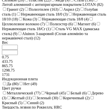
Силикон (
20
)
Пластик (
22
)
Медь (
9
)
Сталь (
130
)
Литой алюминий с антипригарным покрытием LOTAN (
82
)
Гранит (
2
)
Полиэтилен (
163
)
Акрил (
2
)
Голубая
сталь (
1
)
Нержавеющая сталь 18/0 (
3
)
Нержавеющая сталь
18/10 (
18
)
Кожа (
3
)
Нержавеющая сталь 18/8 (
4
)
Целлюлозное волокно (
7
)
Полиэстер (
6
)
Магнит (
6
)
Нержавеющая сталь 18/Cr (
1
)
Сталь VG MAX (дамаська
сталь) (
9
)
Aluinox 3-шаровий (Сплав алюмінію та
нержавіючої сталі) (
12
)
Вес
0.75
433.75
865.75
1298.75
1731
Индукционная плита
Да (
80
)
Нет (
49
)
Цвет ручки
Металлический (
77
)
Черный (
45
)
Белый (
6
)
Дерево
(
3
)
Желтый (
11
)
Зеленый (
30
)
Коричневый (
2
)
Красный (
5
)
Синий (
2
)
Твердость лезвия по Роквеллу, HRC