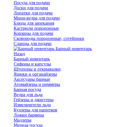
Посуда для подачи
Доски для подачи
Лопатки для подачи
Мини-ведра для подачи
Блюда для запекания
Кастрюли порционные
Корзины для подачи
Сковороды порционные, сотейники
Сланцы для подачи
Барный инвентарь
Назад
Барный инвентарь
Сифоны и капсулы
Штопоры и открывалки
Ящики и органайзеры
Аксесуары барные
Атомайзеры и риммеры
Барная посуда
Ведра для льда
Гейзеры и джиггеры
Измельчители льда
Куллеры для напитков
Ложки бармена
Мадлеры
Мерная посуда