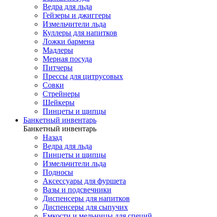
Ведра для льда
Гейзеры и джиггеры
Измельчители льда
Куллеры для напитков
Ложки бармена
Мадлеры
Мерная посуда
Питчеры
Прессы для цитрусовых
Совки
Стрейнеры
Шейкеры
Пинцеты и щипцы
Банкетный инвентарь
Банкетный инвентарь
Назад
Ведра для льда
Пинцеты и щипцы
Измельчители льда
Подносы
Аксессуары для фуршета
Вазы и подсвечники
Диспенсеры для напитков
Диспенсеры для сыпучих
Емкости и мельницы для специй