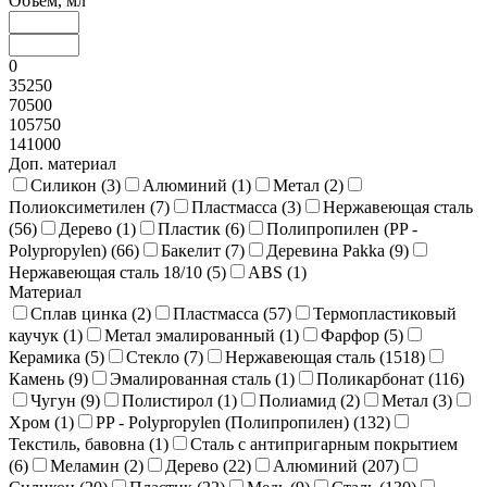
Объем, мл
0
35250
70500
105750
141000
Доп. материал
Силикон (
3
)
Алюминий (
1
)
Метал (
2
)
Полиоксиметилен (
7
)
Пластмасса (
3
)
Нержавеющая сталь
(
56
)
Дерево (
1
)
Пластик (
6
)
Полипропилен (PP -
Polypropylen) (
66
)
Бакелит (
7
)
Деревина Pakka (
9
)
Нержавеющая сталь 18/10 (
5
)
ABS (
1
)
Материал
Сплав цинка (
2
)
Пластмасса (
57
)
Термопластиковый
каучук (
1
)
Метал эмалированный (
1
)
Фарфор (
5
)
Керамика (
5
)
Стекло (
7
)
Нержавеющая сталь (
1518
)
Камень (
9
)
Эмалированная сталь (
1
)
Поликарбонат (
116
)
Чугун (
9
)
Полистирол (
1
)
Полиамид (
2
)
Метал (
3
)
Хром (
1
)
PP - Polypropylen (Полипропилен) (
132
)
Текстиль, бавовна (
1
)
Сталь с антипригарным покрытием
(
6
)
Меламин (
2
)
Дерево (
22
)
Алюминий (
207
)