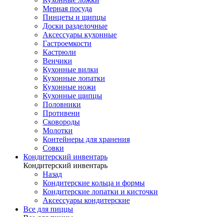
Мерная посуда
Пинцеты и щипцы
Доски разделочные
Аксессуары кухонные
Гастроемкости
Кастрюли
Венчики
Кухонные вилки
Кухонные лопатки
Кухонные ножи
Кухонные щипцы
Половники
Противени
Сковороды
Молотки
Контейнеры для хранения
Совки
Кондитерский инвентарь
Кондитерский инвентарь
Назад
Кондитерские кольца и формы
Кондитерские лопатки и кисточки
Аксессуары кондитерские
Все для пиццы