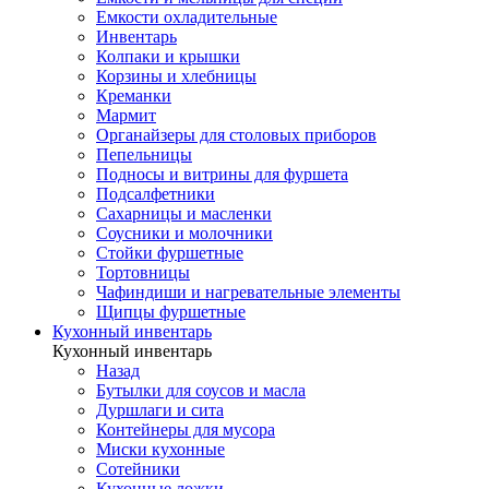
Емкости охладительные
Инвентарь
Колпаки и крышки
Корзины и хлебницы
Креманки
Мармит
Органайзеры для столовых приборов
Пепельницы
Подносы и витрины для фуршета
Подсалфетники
Сахарницы и масленки
Соусники и молочники
Стойки фуршетные
Тортовницы
Чафиндиши и нагревательные элементы
Щипцы фуршетные
Кухонный инвентарь
Кухонный инвентарь
Назад
Бутылки для соусов и масла
Дуршлаги и сита
Контейнеры для мусора
Миски кухонные
Сотейники
Кухонные ложки