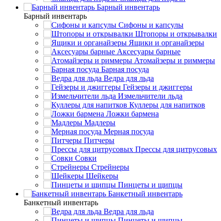
Барный инвентарь
Барный инвентарь
Сифоны и капсулы
Штопоры и открывалки
Ящики и органайзеры
Аксесуары барные
Атомайзеры и риммеры
Барная посуда
Ведра для льда
Гейзеры и джиггеры
Измельчители льда
Куллеры для напитков
Ложки бармена
Мадлеры
Мерная посуда
Питчеры
Прессы для цитрусовых
Совки
Стрейнеры
Шейкеры
Пинцеты и щипцы
Банкетный инвентарь
Банкетный инвентарь
Ведра для льда
Пинцеты и щипцы