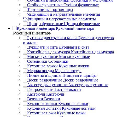
Соусники и молочники
Стойки фуршетные
Тортовницы
Чафиндиши и нагревательные элементы
Щипцы фуршетные
Кухонный инвентарь
Кухонный инвентарь
Бутылки для соусов
и масла
Дуршлаги и сита
Контейнеры для мусора
Миски кухонные
Сотейники
Кухонные ложки
Мерная посуда
Пинцеты и щипцы
Доски разделочные
Аксессуары кухонные
Гастроемкости
Кастрюли
Венчики
Кухонные вилки
Кухонные лопатки
Кухонные ножи