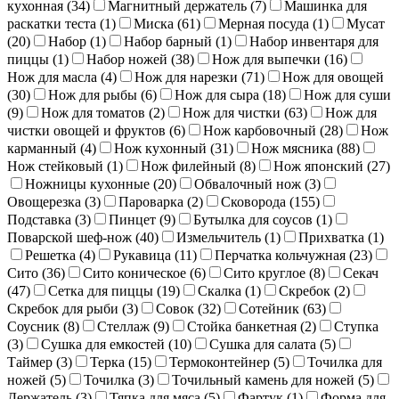
кухонная (
34
)
Магнитный держатель (
7
)
Машинка для
раскатки теста (
1
)
Миска (
61
)
Мерная посуда (
1
)
Мусат
(
20
)
Набор (
1
)
Набор барный (
1
)
Набор инвентаря для
пиццы (
1
)
Набор ножей (
38
)
Нож для выпечки (
16
)
Нож для масла (
4
)
Нож для нарезки (
71
)
Нож для овощей
(
30
)
Нож для рыбы (
6
)
Нож для сыра (
18
)
Нож для суши
(
9
)
Нож для томатов (
2
)
Нож для чистки (
63
)
Нож для
чистки овощей и фруктов (
6
)
Нож карбовочный (
28
)
Нож
карманный (
4
)
Нож кухонный (
31
)
Нож мясника (
88
)
Нож стейковый (
1
)
Нож филейный (
8
)
Нож японский (
27
)
Ножницы кухонные (
20
)
Обвалочный нож (
3
)
Овощерезка (
3
)
Пароварка (
2
)
Сковорода (
155
)
Подставка (
3
)
Пинцет (
9
)
Бутылка для соусов (
1
)
Поварской шеф-нож (
40
)
Измельчитель (
1
)
Прихватка (
1
)
Решетка (
4
)
Рукавица (
11
)
Перчатка кольчужная (
23
)
Сито (
36
)
Сито коническое (
6
)
Сито круглое (
8
)
Секач
(
47
)
Сетка для пиццы (
19
)
Скалка (
1
)
Скребок (
2
)
Скребок для рыби (
3
)
Совок (
32
)
Сотейник (
63
)
Соусник (
8
)
Стеллаж (
9
)
Стойка банкетная (
2
)
Ступка
(
3
)
Сушка для емкостей (
10
)
Сушка для салата (
5
)
Таймер (
3
)
Терка (
15
)
Термоконтейнер (
5
)
Точилка для
ножей (
5
)
Точилка (
3
)
Точильный камень для ножей (
5
)
Держатель (
3
)
Тяпка для мяса (
5
)
Фартук (
1
)
Форма для