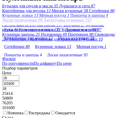
Бутылки для соусов и масла
35
Дуршлаги и сита
87
Контейнеры для мусора
13
Миски кухонные
58
Сотейники
80
Кухонные ложки
13
Мерная посуда
1
Пинцеты и щипцы
4
Доски разделочные
95
Аксессуары кухонные
213
Гастроемкости
201
Кастрюли
197
Венчики
27
Кухонные
вилки
Бутылки для соусов и масла
11
Кухонные лопатки
122
35
Кухонные ножи
Дуршлаги и сита
889
87
Кухонные щипцы
25
Половники
69
Противени
80
Сковороды
Контейнеры для мусора
13
Миски кухонные
58
237
Молотки
5
Контейнеры для хранения
174
Совки
10
Сотейники
80
Кухонные ложки
13
Мерная посуда
1
Пинцеты и щипцы
4
Доски разделочные
95
Фильтр
По популярности
Аксессуары кухонные
По алфавиту
213
По цене
Гастроемкости
201
Подбор параметров
Кастрюли
197
Венчики
27
Кухонные вилки
11
Цена
Кухонные лопатки
122
Кухонные ножи
889
18
Кухонные щипцы
25
Половники
69
Противени
80
25414
Сковороды
237
Молотки
5
50809
76205
Контейнеры для хранения
174
Совки
10
101600
Новинка
Распродажа
Ожидается
Склад