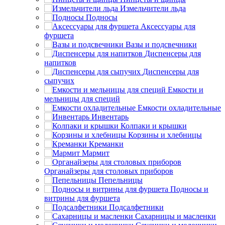
Измельчители льда
Подносы
Аксессуары для
фуршета
Вазы и подсвечники
Диспенсеры для
напитков
Диспенсеры для
сыпучих
Емкости и
мельницы для специй
Емкости охладительные
Инвентарь
Колпаки и крышки
Корзины и хлебницы
Креманки
Мармит
Органайзеры для столовых приборов
Пепельницы
Подносы и
витрины для фуршета
Подсалфетники
Сахарницы и масленки