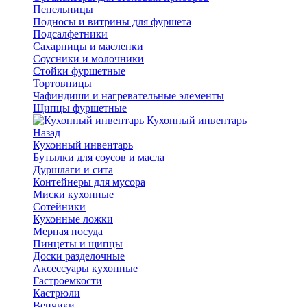
Пепельницы
Подносы и витрины для фуршета
Подсалфетники
Сахарницы и масленки
Соусники и молочники
Стойки фуршетные
Тортовницы
Чафиндиши и нагревательные элементы
Щипцы фуршетные
Кухонный инвентарь
Назад
Кухонный инвентарь
Бутылки для соусов и масла
Дуршлаги и сита
Контейнеры для мусора
Миски кухонные
Сотейники
Кухонные ложки
Мерная посуда
Пинцеты и щипцы
Доски разделочные
Аксессуары кухонные
Гастроемкости
Кастрюли
Венчики