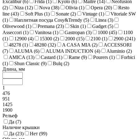
Excalibur (
6
)
Frida (
1
)
Kyoto (
6
)
Maitre (
14
)
Neofusion
(
2
)
Niza (
12
)
Nova (
38
)
Olivia (
1
)
Opera (
20
)
Resto
line (
43
)
Soft Plus (
1
)
Sonate (
2
)
Vintage (
1
)
Vitoriale SW
(
1
)
Наплитная посуда Cosy&Trendy (
5
)
Linea (
3
)
Olivewood (
1
)
Premana (
23
)
Skin (
1
)
Gadget (
5
)
Asseccori (
1
)
Vanitosa (
1
)
Gastropan (
3
)
1000 (
45
)
1100
(
1
)
12900 (
4
)
15300 (
2
)
2000 (
15
)
2100 (
1
)
2900 (
241
)
48278 (
1
)
48280 (
32
)
A CASA MIA (
2
)
ACCESSORI
(
7
)
ALUMA (
6
)
ALUMA INDUCTION (
4
)
Aluminio (
2
)
AMICA (
13
)
Castard (
1
)
Rame (
9
)
Pourers (
1
)
Forbici
(
1
)
Shun Classic (
9
)
Bulq (
2
)
Длина, мм
1
476
951
1425
1900
Рельеф
Да (
7
)
Наличие крышки
Да (
23
)
Нет (
99
)