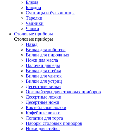
Блюда
Блюдца
Супницы и бульонницы
Тарелки
Чайники
Чашки
Cтоловые приборы
Cтоловые приборы
Назад
Вилки для лобстера
Вилки для пирожных
Ножи для масла
Палочки для еды
Вилки для стейка
Вилки для улиток
Вилки для устриц
Десертные вилки
Органайзеры для столовых приборов
Десертные ложки
Десертные ножи
Коктейльные ложки
Кофейные ложки
Лопатки для торта
Наборы столовых приборов
Ножи для стейка