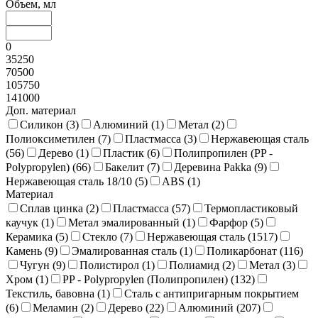
Объем, мл
0
35250
70500
105750
141000
Доп. материал
Силикон (
3
)
Алюминий (
1
)
Метал (
2
)
Полиоксиметилен (
7
)
Пластмасса (
3
)
Нержавеющая сталь
(
56
)
Дерево (
1
)
Пластик (
6
)
Полипропилен (PP -
Polypropylen) (
66
)
Бакелит (
7
)
Деревина Pakka (
9
)
Нержавеющая сталь 18/10 (
5
)
ABS (
1
)
Материал
Сплав цинка (
2
)
Пластмасса (
57
)
Термопластиковый
каучук (
1
)
Метал эмалированный (
1
)
Фарфор (
5
)
Керамика (
5
)
Стекло (
7
)
Нержавеющая сталь (
1517
)
Камень (
9
)
Эмалированная сталь (
1
)
Поликарбонат (
116
)
Чугун (
9
)
Полистирол (
1
)
Полиамид (
2
)
Метал (
3
)
Хром (
1
)
PP - Polypropylen (Полипропилен) (
132
)
Текстиль, бавовна (
1
)
Сталь с антипригарным покрытием
(
6
)
Меламин (
2
)
Дерево (
22
)
Алюминий (
207
)