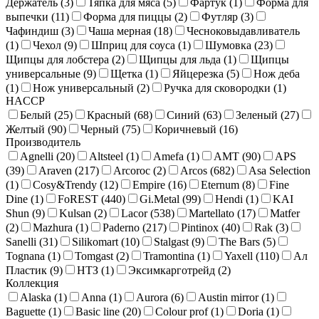
Держатель (
3
)
Тяпка для мяса (
5
)
Фартук (
1
)
Форма для
выпечки (
11
)
Форма для пиццы (
2
)
Футляр (
3
)
Чафиндиш (
3
)
Чаша мерная (
18
)
Чесноковыдавливатель
(
1
)
Чехол (
9
)
Шприц для соуса (
1
)
Шумовка (
23
)
Щипцы для лобстера (
2
)
Щипцы для льда (
1
)
Щипцы
универсальные (
9
)
Щетка (
1
)
Яйцерезка (
5
)
Нож деба
(
1
)
Нож универсальный (
2
)
Ручка для сковородки (
1
)
HACCP
Белый (
25
)
Красный (
68
)
Синий (
63
)
Зеленый (
27
)
Желтый (
90
)
Черный (
75
)
Коричневый (
16
)
Производитель
Agnelli (
20
)
Altsteel (
1
)
Amefa (
1
)
AMT (
90
)
APS
(
39
)
Araven (
217
)
Arcoroc (
2
)
Arcos (
682
)
Asa Selection
(
1
)
Cosy&Trendy (
12
)
Empire (
16
)
Eternum (
8
)
Fine
Dine (
1
)
FoREST (
440
)
Gi.Metal (
99
)
Hendi (
1
)
KAI
Shun (
9
)
Kulsan (
2
)
Lacor (
538
)
Martellato (
17
)
Matfer
(
2
)
Mazhura (
1
)
Paderno (
217
)
Pintinox (
40
)
Rak (
3
)
Sanelli (
31
)
Silikomart (
10
)
Stalgast (
9
)
The Bars (
5
)
Tognana (
1
)
Tomgast (
2
)
Tramontina (
1
)
Yaxell (
110
)
Ал
Пластик (
9
)
НТЗ (
1
)
Эксимкарготрейд (
2
)
Коллекция
Alaska (
1
)
Anna (
1
)
Aurora (
6
)
Austin mirror (
1
)
Baguette (
1
)
Basic line (
20
)
Colour prof (
1
)
Doria (
1
)