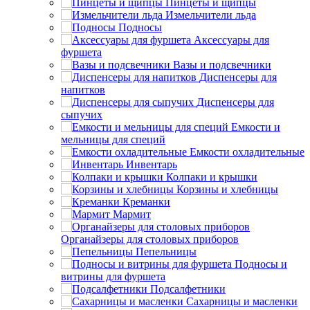
Пинцеты и щипцы
Измельчители льда
Подносы
Аксессуары для
фуршета
Вазы и подсвечники
Диспенсеры для
напитков
Диспенсеры для
сыпучих
Емкости и
мельницы для специй
Емкости охладительные
Инвентарь
Колпаки и крышки
Корзины и хлебницы
Креманки
Мармит
Органайзеры для столовых приборов
Пепельницы
Подносы и
витрины для фуршета
Подсалфетники
Сахарницы и масленки