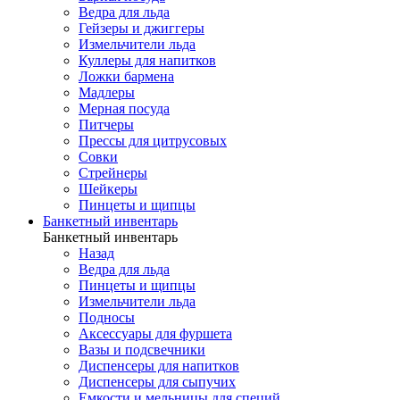
Ведра для льда
Гейзеры и джиггеры
Измельчители льда
Куллеры для напитков
Ложки бармена
Мадлеры
Мерная посуда
Питчеры
Прессы для цитрусовых
Совки
Стрейнеры
Шейкеры
Пинцеты и щипцы
Банкетный инвентарь
Банкетный инвентарь
Назад
Ведра для льда
Пинцеты и щипцы
Измельчители льда
Подносы
Аксессуары для фуршета
Вазы и подсвечники
Диспенсеры для напитков
Диспенсеры для сыпучих
Емкости и мельницы для специй