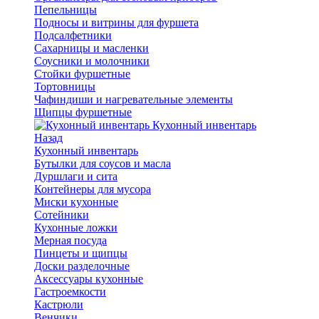
Пепельницы
Подносы и витрины для фуршета
Подсалфетники
Сахарницы и масленки
Соусники и молочники
Стойки фуршетные
Тортовницы
Чафиндиши и нагревательные элементы
Щипцы фуршетные
Кухонный инвентарь
Назад
Кухонный инвентарь
Бутылки для соусов и масла
Дуршлаги и сита
Контейнеры для мусора
Миски кухонные
Сотейники
Кухонные ложки
Мерная посуда
Пинцеты и щипцы
Доски разделочные
Аксессуары кухонные
Гастроемкости
Кастрюли
Венчики