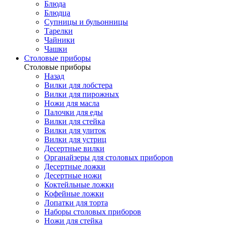
Блюда
Блюдца
Супницы и бульонницы
Тарелки
Чайники
Чашки
Cтоловые приборы
Cтоловые приборы
Назад
Вилки для лобстера
Вилки для пирожных
Ножи для масла
Палочки для еды
Вилки для стейка
Вилки для улиток
Вилки для устриц
Десертные вилки
Органайзеры для столовых приборов
Десертные ложки
Десертные ножи
Коктейльные ложки
Кофейные ложки
Лопатки для торта
Наборы столовых приборов
Ножи для стейка