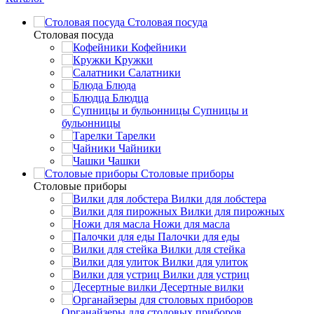
Столовая посуда
Столовая посуда
Кофейники
Кружки
Салатники
Блюда
Блюдца
Супницы и
бульонницы
Тарелки
Чайники
Чашки
Cтоловые приборы
Cтоловые приборы
Вилки для лобстера
Вилки для пирожных
Ножи для масла
Палочки для еды
Вилки для стейка
Вилки для улиток
Вилки для устриц
Десертные вилки
Органайзеры для столовых приборов