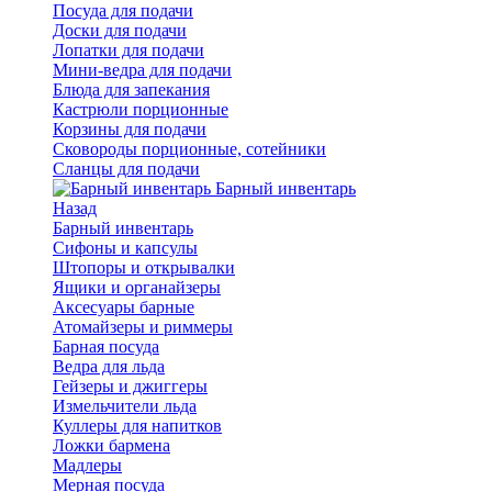
Посуда для подачи
Доски для подачи
Лопатки для подачи
Мини-ведра для подачи
Блюда для запекания
Кастрюли порционные
Корзины для подачи
Сковороды порционные, сотейники
Сланцы для подачи
Барный инвентарь
Назад
Барный инвентарь
Сифоны и капсулы
Штопоры и открывалки
Ящики и органайзеры
Аксесуары барные
Атомайзеры и риммеры
Барная посуда
Ведра для льда
Гейзеры и джиггеры
Измельчители льда
Куллеры для напитков
Ложки бармена
Мадлеры
Мерная посуда