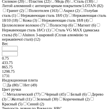
Силикон (
20
)
Пластик (
22
)
Медь (
9
)
Сталь (
130
)
Литой алюминий с антипригарным покрытием LOTAN (
82
)
Гранит (
2
)
Полиэтилен (
163
)
Акрил (
2
)
Голубая
сталь (
1
)
Нержавеющая сталь 18/0 (
3
)
Нержавеющая сталь
18/10 (
18
)
Кожа (
3
)
Нержавеющая сталь 18/8 (
4
)
Целлюлозное волокно (
7
)
Полиэстер (
6
)
Магнит (
6
)
Нержавеющая сталь 18/Cr (
1
)
Сталь VG MAX (дамаська
сталь) (
9
)
Aluinox 3-шаровий (Сплав алюмінію та
нержавіючої сталі) (
12
)
Вес
0.75
433.75
865.75
1298.75
1731
Индукционная плита
Да (
80
)
Нет (
49
)
Цвет ручки
Металлический (
77
)
Черный (
45
)
Белый (
6
)
Дерево
(
3
)
Желтый (
11
)
Зеленый (
30
)
Коричневый (
2
)
Красный (
5
)
Синий (
2
)
Твердость лезвия по Роквеллу, HRC