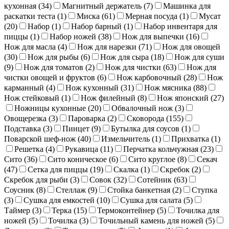
кухонная (
34
)
Магнитный держатель (
7
)
Машинка для
раскатки теста (
1
)
Миска (
61
)
Мерная посуда (
1
)
Мусат
(
20
)
Набор (
1
)
Набор барный (
1
)
Набор инвентаря для
пиццы (
1
)
Набор ножей (
38
)
Нож для выпечки (
16
)
Нож для масла (
4
)
Нож для нарезки (
71
)
Нож для овощей
(
30
)
Нож для рыбы (
6
)
Нож для сыра (
18
)
Нож для суши
(
9
)
Нож для томатов (
2
)
Нож для чистки (
63
)
Нож для
чистки овощей и фруктов (
6
)
Нож карбовочный (
28
)
Нож
карманный (
4
)
Нож кухонный (
31
)
Нож мясника (
88
)
Нож стейковый (
1
)
Нож филейный (
8
)
Нож японский (
27
)
Ножницы кухонные (
20
)
Обвалочный нож (
3
)
Овощерезка (
3
)
Пароварка (
2
)
Сковорода (
155
)
Подставка (
3
)
Пинцет (
9
)
Бутылка для соусов (
1
)
Поварской шеф-нож (
40
)
Измельчитель (
1
)
Прихватка (
1
)
Решетка (
4
)
Рукавица (
11
)
Перчатка кольчужная (
23
)
Сито (
36
)
Сито коническое (
6
)
Сито круглое (
8
)
Секач
(
47
)
Сетка для пиццы (
19
)
Скалка (
1
)
Скребок (
2
)
Скребок для рыби (
3
)
Совок (
32
)
Сотейник (
63
)
Соусник (
8
)
Стеллаж (
9
)
Стойка банкетная (
2
)
Ступка
(
3
)
Сушка для емкостей (
10
)
Сушка для салата (
5
)
Таймер (
3
)
Терка (
15
)
Термоконтейнер (
5
)
Точилка для
ножей (
5
)
Точилка (
3
)
Точильный камень для ножей (
5
)