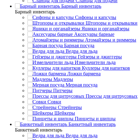
Сланцы для подачи
Барный инвентарь
Барный инвентарь
Сифоны и капсулы
Штопоры и открывалки
Ящики и органайзеры
Аксесуары барные
Атомайзеры и риммеры
Барная посуда
Ведра для льда
Гейзеры и джиггеры
Измельчители льда
Куллеры для напитков
Ложки бармена
Мадлеры
Мерная посуда
Питчеры
Прессы для цитрусовых
Совки
Стрейнеры
Шейкеры
Пинцеты и щипцы
Банкетный инвентарь
Банкетный инвентарь
Ведра для льда