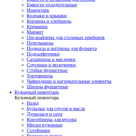
Емкости охладительные
Инвентарь
Колпаки и крышки
Корзины и хлебницы
Креманки
Мармит
Органайзеры для столовых приборов
Пепельницы
Подносы и витрины для фуршета
Подсалфетники
Сахарницы и масленки
Соусники и молочники
Стойки фуршетные
Тортовницы
Чафиндиши и нагревательные элементы
Щипцы фуршетные
Кухонный инвентарь
Кухонный инвентарь
Назад
Бутылки для соусов и масла
Дуршлаги и сита
Контейнеры для мусора
Миски кухонные
Сотейники
Кухонные ложки