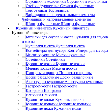
Соусники и молочники
Стойки фуршетные
Тортовницы
Чафиндиши и нагревательные элементы
Щипцы фуршетные
Кухонный инвентарь
Кухонный инвентарь
Бутылки для соусов
и масла
Дуршлаги и сита
Контейнеры для мусора
Миски кухонные
Сотейники
Кухонные ложки
Мерная посуда
Пинцеты и щипцы
Доски разделочные
Аксессуары кухонные
Гастроемкости
Кастрюли
Венчики
Кухонные вилки
Кухонные лопатки
Кухонные ножи