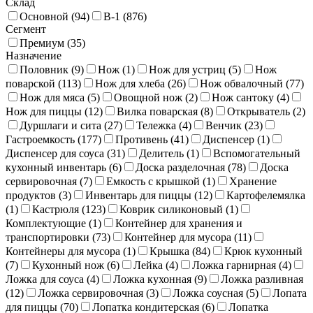
Склад
Основной (
94
)
В-1 (
876
)
Сегмент
Премиум (
35
)
Назначение
Половник (
9
)
Нож (
1
)
Нож для устриц (
5
)
Нож
поварской (
113
)
Нож для хлеба (
26
)
Нож обвалочный (
77
)
Нож для мяса (
5
)
Овощной нож (
2
)
Нож сантоку (
4
)
Нож для пиццы (
12
)
Вилка поварская (
8
)
Открыватель (
2
)
Дуршлаги и сита (
27
)
Тележка (
4
)
Венчик (
23
)
Гастроемкость (
177
)
Противень (
41
)
Диспенсер (
1
)
Диспенсер для соуса (
31
)
Делитель (
1
)
Вспомогательный
кухонный инвентарь (
6
)
Доска разделочная (
78
)
Доска
сервировочная (
7
)
Емкость с крышкой (
1
)
Хранение
продуктов (
3
)
Инвентарь для пиццы (
12
)
Картофелемялка
(
1
)
Кастрюля (
123
)
Коврик силиконовый (
1
)
Комплектующие (
1
)
Контейнер для хранения и
транспортировки (
73
)
Контейнер для мусора (
11
)
Контейнеры для мусора (
1
)
Крышка (
84
)
Крюк кухонный
(
7
)
Кухонный нож (
6
)
Лейка (
4
)
Ложка гарнирная (
4
)
Ложка для соуса (
4
)
Ложка кухонная (
9
)
Ложка разливная
(
12
)
Ложка сервировочная (
3
)
Ложка соусная (
5
)
Лопата
для пиццы (
70
)
Лопатка кондитерская (
6
)
Лопатка