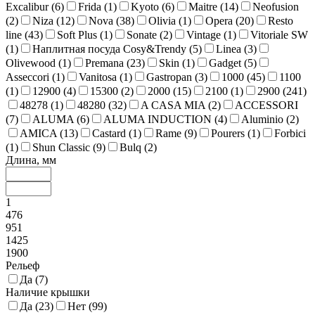
Excalibur (
6
)
Frida (
1
)
Kyoto (
6
)
Maitre (
14
)
Neofusion
(
2
)
Niza (
12
)
Nova (
38
)
Olivia (
1
)
Opera (
20
)
Resto
line (
43
)
Soft Plus (
1
)
Sonate (
2
)
Vintage (
1
)
Vitoriale SW
(
1
)
Наплитная посуда Cosy&Trendy (
5
)
Linea (
3
)
Olivewood (
1
)
Premana (
23
)
Skin (
1
)
Gadget (
5
)
Asseccori (
1
)
Vanitosa (
1
)
Gastropan (
3
)
1000 (
45
)
1100
(
1
)
12900 (
4
)
15300 (
2
)
2000 (
15
)
2100 (
1
)
2900 (
241
)
48278 (
1
)
48280 (
32
)
A CASA MIA (
2
)
ACCESSORI
(
7
)
ALUMA (
6
)
ALUMA INDUCTION (
4
)
Aluminio (
2
)
AMICA (
13
)
Castard (
1
)
Rame (
9
)
Pourers (
1
)
Forbici
(
1
)
Shun Classic (
9
)
Bulq (
2
)
Длина, мм
1
476
951
1425
1900
Рельеф
Да (
7
)
Наличие крышки
Да (
23
)
Нет (
99
)