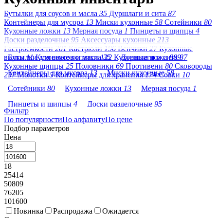
Бутылки для соусов и масла
35
Дуршлаги и сита
87
Контейнеры для мусора
13
Миски кухонные
58
Сотейники
80
Кухонные ложки
13
Мерная посуда
1
Пинцеты и щипцы
4
Доски разделочные
95
Аксессуары кухонные
213
Гастроемкости
201
Кастрюли
196
Венчики
27
Кухонные
вилки
Бутылки для соусов и масла
11
Кухонные лопатки
122
35
Кухонные ножи
Дуршлаги и сита
889
87
Кухонные щипцы
25
Половники
69
Противени
80
Сковороды
Контейнеры для мусора
13
Миски кухонные
58
237
Молотки
5
Контейнеры для хранения
174
Совки
10
Сотейники
80
Кухонные ложки
13
Мерная посуда
1
Пинцеты и щипцы
4
Доски разделочные
95
Фильтр
По популярности
Аксессуары кухонные
По алфавиту
213
По цене
Гастроемкости
201
Подбор параметров
Кастрюли
196
Венчики
27
Кухонные вилки
11
Цена
Кухонные лопатки
122
Кухонные ножи
889
18
Кухонные щипцы
25
Половники
69
Противени
80
25414
Сковороды
237
Молотки
5
50809
76205
Контейнеры для хранения
174
Совки
10
101600
Новинка
Распродажа
Ожидается