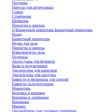
Питчеры
Прессы для цитрусовых
Совки
Стрейнеры
Шейкеры
Пинцеты и щипцы
Банкетный инвентарь
Назад
Банкетный инвентарь
Ведра для льда
Пинцеты и щипцы
Измельчители льда
Подносы
Аксессуары для фуршета
Вазы и подсвечники
Диспенсеры для напитков
Диспенсеры для сыпучих
Емкости и мельницы для специй
Емкости охладительные
Инвентарь
Колпаки и крышки
Корзины и хлебницы
Креманки
Мармит
Органайзеры для столовых приборов