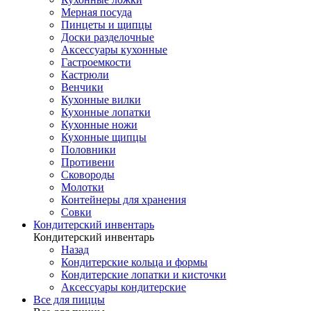
Мерная посуда
Пинцеты и щипцы
Доски разделочные
Аксессуары кухонные
Гастроемкости
Кастрюли
Венчики
Кухонные вилки
Кухонные лопатки
Кухонные ножи
Кухонные щипцы
Половники
Противени
Сковороды
Молотки
Контейнеры для хранения
Совки
Кондитерский инвентарь
Кондитерский инвентарь
Назад
Кондитерские кольца и формы
Кондитерские лопатки и кисточки
Аксессуары кондитерские
Все для пиццы