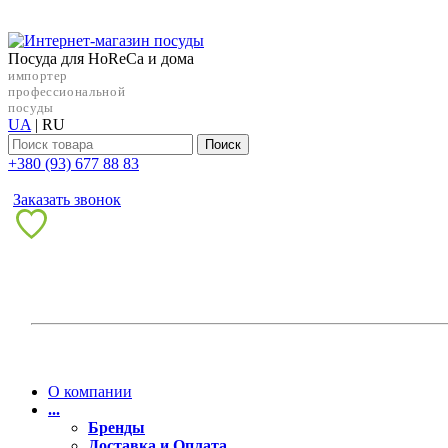
Посуда для HoReCa и дома
импортер
профессиональной
посуды
UA
|
RU
Поиск
+38‎0 (93) 677 88 83
Заказать звонок
О компании
...
Бренды
Доставка и Оплата