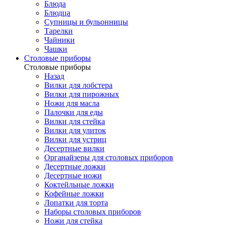
Блюда
Блюдца
Супницы и бульонницы
Тарелки
Чайники
Чашки
Cтоловые приборы
Cтоловые приборы
Назад
Вилки для лобстера
Вилки для пирожных
Ножи для масла
Палочки для еды
Вилки для стейка
Вилки для улиток
Вилки для устриц
Десертные вилки
Органайзеры для столовых приборов
Десертные ложки
Десертные ножи
Коктейльные ложки
Кофейные ложки
Лопатки для торта
Наборы столовых приборов
Ножи для стейка