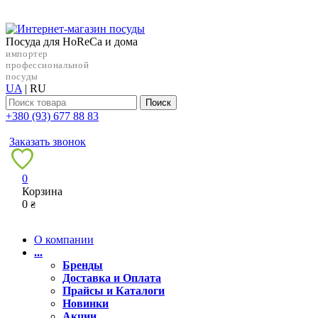
Посуда для HoReCa и дома
импортер
профессиональной
посуды
UA
|
RU
Поиск
+38‎0 (93) 677 88 83
Заказать звонок
0
Корзина
0
₴
О компании
...
Бренды
Доставка и Оплата
Прайсы и Каталоги
Новинки
Акции