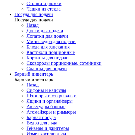
Стопки и рюмки
Чашки из стекла
Посуда для подачи
Посуда для подачи
Назад
Доски для подачи
Лопатки для подачи
Мини-ведра для подачи
Блюда для запекания
Кастрюли порционные
Корзины для подачи
Сковороды порционные, сотейники
Сланцы для подачи
Барный инвентарь
Барный инвентарь
Назад
Сифоны и капсулы
Штопоры и открывалки
Ящики и органайзеры
Аксесуары барные
Атомайзеры и риммеры
Барная посуда
Ведра для льда
Гейзеры и джиггеры
Измельчители льда