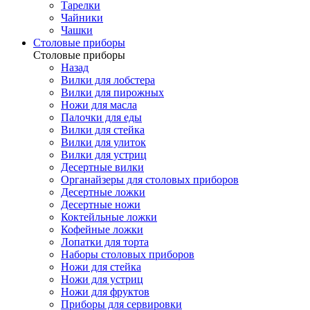
Тарелки
Чайники
Чашки
Cтоловые приборы
Cтоловые приборы
Назад
Вилки для лобстера
Вилки для пирожных
Ножи для масла
Палочки для еды
Вилки для стейка
Вилки для улиток
Вилки для устриц
Десертные вилки
Органайзеры для столовых приборов
Десертные ложки
Десертные ножи
Коктейльные ложки
Кофейные ложки
Лопатки для торта
Наборы столовых приборов
Ножи для стейка
Ножи для устриц
Ножи для фруктов
Приборы для сервировки