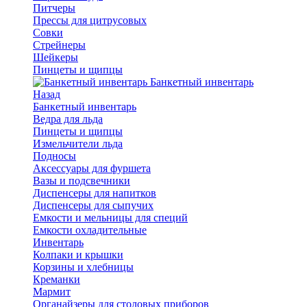
Питчеры
Прессы для цитрусовых
Совки
Стрейнеры
Шейкеры
Пинцеты и щипцы
Банкетный инвентарь
Назад
Банкетный инвентарь
Ведра для льда
Пинцеты и щипцы
Измельчители льда
Подносы
Аксессуары для фуршета
Вазы и подсвечники
Диспенсеры для напитков
Диспенсеры для сыпучих
Емкости и мельницы для специй
Емкости охладительные
Инвентарь
Колпаки и крышки
Корзины и хлебницы
Креманки
Мармит
Органайзеры для столовых приборов