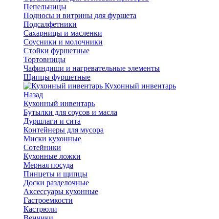
Пепельницы
Подносы и витрины для фуршета
Подсалфетники
Сахарницы и масленки
Соусники и молочники
Стойки фуршетные
Тортовницы
Чафиндиши и нагревательные элементы
Щипцы фуршетные
Кухонный инвентарь
Назад
Кухонный инвентарь
Бутылки для соусов и масла
Дуршлаги и сита
Контейнеры для мусора
Миски кухонные
Сотейники
Кухонные ложки
Мерная посуда
Пинцеты и щипцы
Доски разделочные
Аксессуары кухонные
Гастроемкости
Кастрюли
Венчики