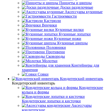
Пинцеты и щипцы
Доски разделочные
Аксессуары кухонные
Гастроемкости
Кастрюли
Венчики
Кухонные вилки
Кухонные лопатки
Кухонные ножи
Кухонные щипцы
Половники
Противени
Сковороды
Молотки
Контейнеры для
хранения
Совки
Кондитерский инвентарь
Кондитерский инвентарь
Кондитерские
кольца и формы
Кондитерские лопатки и кисточки
Аксессуары
кондитерские