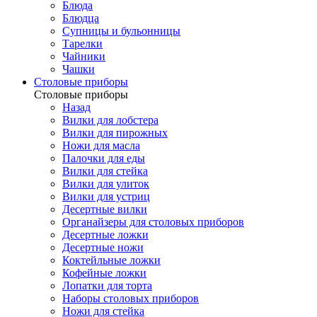
Блюда
Блюдца
Супницы и бульонницы
Тарелки
Чайники
Чашки
Cтоловые приборы
Cтоловые приборы
Назад
Вилки для лобстера
Вилки для пирожных
Ножи для масла
Палочки для еды
Вилки для стейка
Вилки для улиток
Вилки для устриц
Десертные вилки
Органайзеры для столовых приборов
Десертные ложки
Десертные ножи
Коктейльные ложки
Кофейные ложки
Лопатки для торта
Наборы столовых приборов
Ножи для стейка