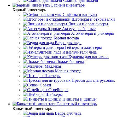
Сланцы для подачи
Барный инвентарь
Барный инвентарь
Сифоны и капсулы
Штопоры и открывалки
Ящики и органайзеры
Аксесуары барные
Атомайзеры и риммеры
Барная посуда
Ведра для льда
Гейзеры и джиггеры
Измельчители льда
Куллеры для напитков
Ложки бармена
Мадлеры
Мерная посуда
Питчеры
Прессы для цитрусовых
Совки
Стрейнеры
Шейкеры
Пинцеты и щипцы
Банкетный инвентарь
Банкетный инвентарь
Ведра для льда