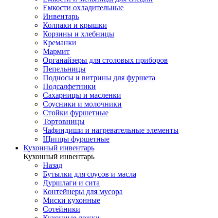
Емкости охладительные
Инвентарь
Колпаки и крышки
Корзины и хлебницы
Креманки
Мармит
Органайзеры для столовых приборов
Пепельницы
Подносы и витрины для фуршета
Подсалфетники
Сахарницы и масленки
Соусники и молочники
Стойки фуршетные
Тортовницы
Чафиндиши и нагревательные элементы
Щипцы фуршетные
Кухонный инвентарь
Кухонный инвентарь
Назад
Бутылки для соусов и масла
Дуршлаги и сита
Контейнеры для мусора
Миски кухонные
Сотейники
Кухонные ложки