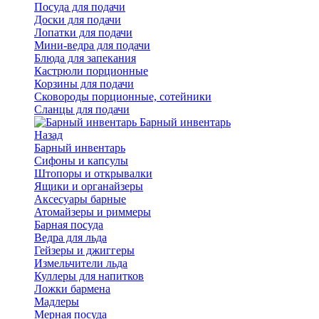
Посуда для подачи
Доски для подачи
Лопатки для подачи
Мини-ведра для подачи
Блюда для запекания
Кастрюли порционные
Корзины для подачи
Сковороды порционные, сотейники
Сланцы для подачи
Барный инвентарь
Назад
Барный инвентарь
Сифоны и капсулы
Штопоры и открывалки
Ящики и органайзеры
Аксесуары барные
Атомайзеры и риммеры
Барная посуда
Ведра для льда
Гейзеры и джиггеры
Измельчители льда
Куллеры для напитков
Ложки бармена
Мадлеры
Мерная посуда