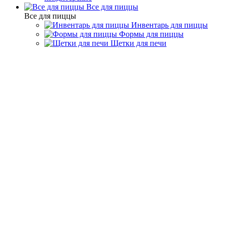
Все для пиццы
Все для пиццы
Инвентарь для пиццы
Формы для пиццы
Щетки для печи
Кухонный инвентарь
Кухонные ножи
Нож для хамона 300 мм
Riviera White Arcos 231124
Код товара: 231124
Под заказ
3 180
/шт
₴
До конца Акции:
00
дн.
00
час.
00
мин.
Материал
Нержавеющая сталь