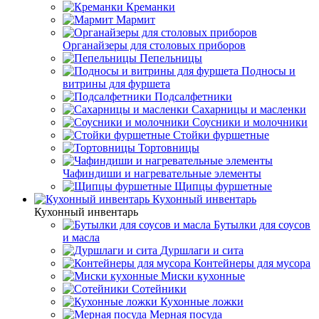
Креманки
Мармит
Органайзеры для столовых приборов
Пепельницы
Подносы и
витрины для фуршета
Подсалфетники
Сахарницы и масленки
Соусники и молочники
Стойки фуршетные
Тортовницы
Чафиндиши и нагревательные элементы
Щипцы фуршетные
Кухонный инвентарь
Кухонный инвентарь
Бутылки для соусов
и масла
Дуршлаги и сита
Контейнеры для мусора
Миски кухонные
Сотейники
Кухонные ложки
Мерная посуда