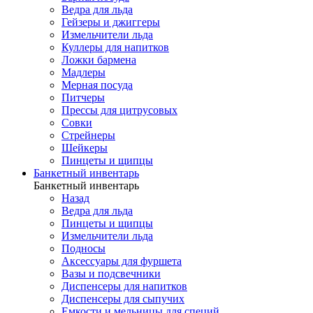
Ведра для льда
Гейзеры и джиггеры
Измельчители льда
Куллеры для напитков
Ложки бармена
Мадлеры
Мерная посуда
Питчеры
Прессы для цитрусовых
Совки
Стрейнеры
Шейкеры
Пинцеты и щипцы
Банкетный инвентарь
Банкетный инвентарь
Назад
Ведра для льда
Пинцеты и щипцы
Измельчители льда
Подносы
Аксессуары для фуршета
Вазы и подсвечники
Диспенсеры для напитков
Диспенсеры для сыпучих
Емкости и мельницы для специй