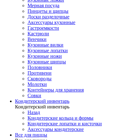
Мерная посуда
Пинцеты и щипцы
Доски разделочные
Аксессуары кухонные
Гастроемкости
Кастрюли
Венчики
Кухонные вилки
Кухонные лопатки
Кухонные ножи
Кухонные щипцы
Половники
Противени
Сковороды
Молотки
Контейнеры для хранения
Совки
Кондитерский инвентарь
Кондитерский инвентарь
Назад
Кондитерские кольца и формы
Кондитерские лопатки и кисточки
Аксессуары кондитерские
Все для пиццы