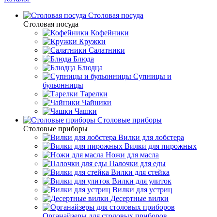
Столовая посуда
Столовая посуда
Кофейники
Кружки
Салатники
Блюда
Блюдца
Супницы и
бульонницы
Тарелки
Чайники
Чашки
Cтоловые приборы
Cтоловые приборы
Вилки для лобстера
Вилки для пирожных
Ножи для масла
Палочки для еды
Вилки для стейка
Вилки для улиток
Вилки для устриц
Десертные вилки
Органайзеры для столовых приборов