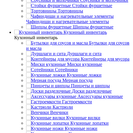
Соусники и молочники
Стойки фуршетные
Тортовницы
Чафиндиши и нагревательные элементы
Щипцы фуршетные
Кухонный инвентарь
Кухонный инвентарь
Бутылки для соусов
и масла
Дуршлаги и сита
Контейнеры для мусора
Миски кухонные
Сотейники
Кухонные ложки
Мерная посуда
Пинцеты и щипцы
Доски разделочные
Аксессуары кухонные
Гастроемкости
Кастрюли
Венчики
Кухонные вилки
Кухонные лопатки
Кухонные ножи