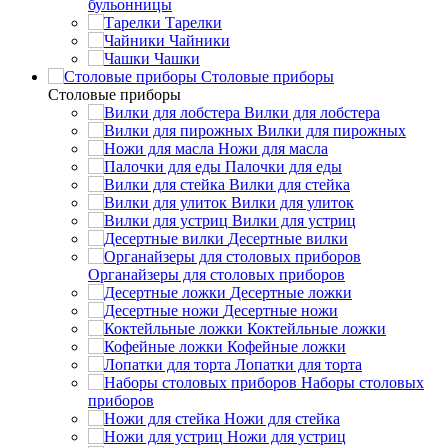
бульонницы
Тарелки
Чайники
Чашки
Cтоловые приборы
Cтоловые приборы
Вилки для лобстера
Вилки для пирожных
Ножи для масла
Палочки для еды
Вилки для стейка
Вилки для улиток
Вилки для устриц
Десертные вилки
Органайзеры для столовых приборов
Десертные ложки
Десертные ножи
Коктейльные ложки
Кофейные ложки
Лопатки для торта
Наборы столовых
приборов
Ножи для стейка
Ножи для устриц