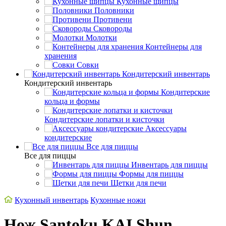
Кухонные щипцы
Половники
Противени
Сковороды
Молотки
Контейнеры для
хранения
Совки
Кондитерский инвентарь
Кондитерский инвентарь
Кондитерские
кольца и формы
Кондитерские лопатки и кисточки
Аксессуары
кондитерские
Все для пиццы
Все для пиццы
Инвентарь для пиццы
Формы для пиццы
Щетки для печи
Кухонный инвентарь
Кухонные ножи
Нож Santoku KAI Shun