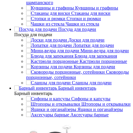
шампанского
Кувшины и графины
Стаканы для виски
Стопки и рюмки
Чашки из стекла
Посуда для подачи
Посуда для подачи
Доски для подачи
Лопатки для подачи
Мини-ведра для подачи
Блюда для запекания
Кастрюли порционные
Корзины для подачи
Сковороды
порционные, сотейники
Сланцы для подачи
Барный инвентарь
Барный инвентарь
Сифоны и капсулы
Штопоры и открывалки
Ящики и органайзеры
Аксесуары барные