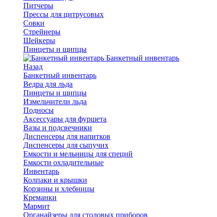
Питчеры
Прессы для цитрусовых
Совки
Стрейнеры
Шейкеры
Пинцеты и щипцы
Банкетный инвентарь
Назад
Банкетный инвентарь
Ведра для льда
Пинцеты и щипцы
Измельчители льда
Подносы
Аксессуары для фуршета
Вазы и подсвечники
Диспенсеры для напитков
Диспенсеры для сыпучих
Емкости и мельницы для специй
Емкости охладительные
Инвентарь
Колпаки и крышки
Корзины и хлебницы
Креманки
Мармит
Органайзеры для столовых приборов