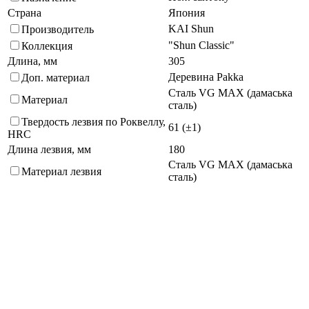
Страна
Япония
KAI Shun
Производитель
"Shun Classic"
Коллекция
Длина, мм
305
Деревина Pakka
Доп. материал
Сталь VG MAX (дамаська
Материал
сталь)
Твердость лезвия по Роквеллу,
61 (±1)
HRC
Длина лезвия, мм
180
Сталь VG MAX (дамаська
Материал лезвия
сталь)
Черный
Цвет
Подберите похожие по характеристикам товары, выбрав одно
или несколько свойств
Выбрано:
0
Показать
Спросить менеджера
в Telegram
Задать вопрос о товаре