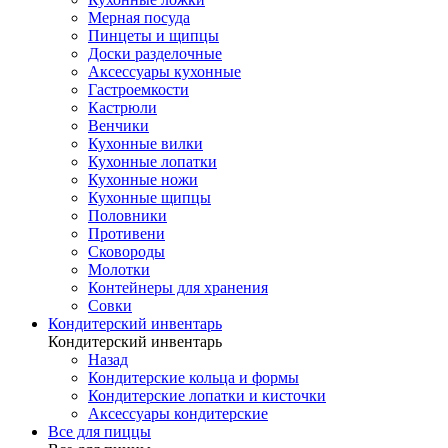
Мерная посуда
Пинцеты и щипцы
Доски разделочные
Аксессуары кухонные
Гастроемкости
Кастрюли
Венчики
Кухонные вилки
Кухонные лопатки
Кухонные ножи
Кухонные щипцы
Половники
Противени
Сковороды
Молотки
Контейнеры для хранения
Совки
Кондитерский инвентарь
Кондитерский инвентарь
Назад
Кондитерские кольца и формы
Кондитерские лопатки и кисточки
Аксессуары кондитерские
Все для пиццы