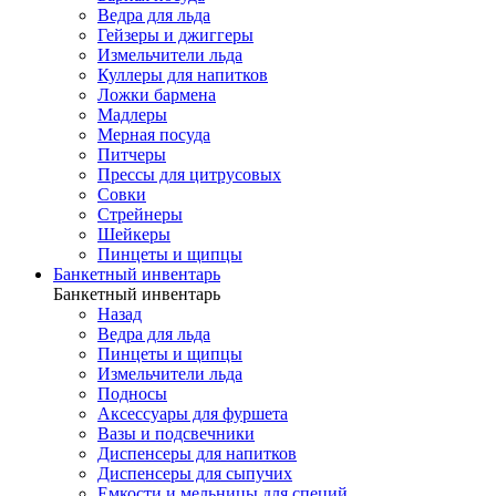
Ведра для льда
Гейзеры и джиггеры
Измельчители льда
Куллеры для напитков
Ложки бармена
Мадлеры
Мерная посуда
Питчеры
Прессы для цитрусовых
Совки
Стрейнеры
Шейкеры
Пинцеты и щипцы
Банкетный инвентарь
Банкетный инвентарь
Назад
Ведра для льда
Пинцеты и щипцы
Измельчители льда
Подносы
Аксессуары для фуршета
Вазы и подсвечники
Диспенсеры для напитков
Диспенсеры для сыпучих
Емкости и мельницы для специй