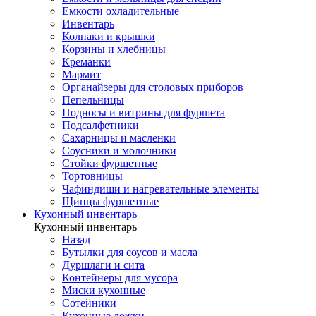
Емкости охладительные
Инвентарь
Колпаки и крышки
Корзины и хлебницы
Креманки
Мармит
Органайзеры для столовых приборов
Пепельницы
Подносы и витрины для фуршета
Подсалфетники
Сахарницы и масленки
Соусники и молочники
Стойки фуршетные
Тортовницы
Чафиндиши и нагревательные элементы
Щипцы фуршетные
Кухонный инвентарь
Кухонный инвентарь
Назад
Бутылки для соусов и масла
Дуршлаги и сита
Контейнеры для мусора
Миски кухонные
Сотейники
Кухонные ложки