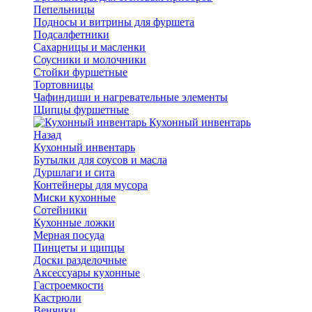
Пепельницы
Подносы и витрины для фуршета
Подсалфетники
Сахарницы и масленки
Соусники и молочники
Стойки фуршетные
Тортовницы
Чафиндиши и нагревательные элементы
Щипцы фуршетные
Кухонный инвентарь
Назад
Кухонный инвентарь
Бутылки для соусов и масла
Дуршлаги и сита
Контейнеры для мусора
Миски кухонные
Сотейники
Кухонные ложки
Мерная посуда
Пинцеты и щипцы
Доски разделочные
Аксессуары кухонные
Гастроемкости
Кастрюли
Венчики