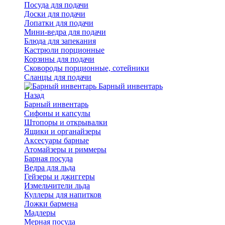
Посуда для подачи
Доски для подачи
Лопатки для подачи
Мини-ведра для подачи
Блюда для запекания
Кастрюли порционные
Корзины для подачи
Сковороды порционные, сотейники
Сланцы для подачи
Барный инвентарь
Назад
Барный инвентарь
Сифоны и капсулы
Штопоры и открывалки
Ящики и органайзеры
Аксесуары барные
Атомайзеры и риммеры
Барная посуда
Ведра для льда
Гейзеры и джиггеры
Измельчители льда
Куллеры для напитков
Ложки бармена
Мадлеры
Мерная посуда