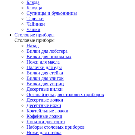
Блюда
Блюдца
Супницы и бульонницы
Тарелки
Чайники
Чашки
Cтоловые приборы
Cтоловые приборы
Назад
Вилки для лобстера
Вилки для пирожных
Ножи для масла
Палочки для еды
Вилки для стейка
Вилки для улиток
Вилки для устриц
Десертные вилки
Органайзеры для столовых приборов
Десертные ложки
Десертные ножи
Коктейльные ложки
Кофейные ложки
Лопатки для торта
Наборы столовых приборов
Ножи для стейка