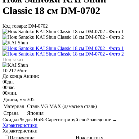
Classic 18 см DM-0702
Код товара: DM-0702
Под заказ
10 217
/шт
₴
До конца Акции:
00
дн.
00
час.
00
мин.
Длина, мм
305
Материал
Сталь VG MAX (дамаська сталь)
Страна
Япония
Скидки % для HoReCa
регистрируй своё заведение →
Характеристики
Характеристики
Нож сантоку
Назначение