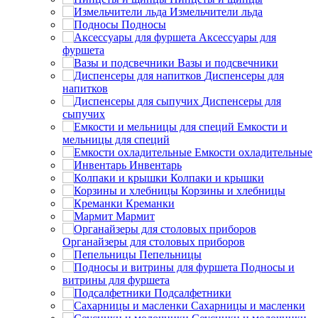
Измельчители льда
Подносы
Аксессуары для
фуршета
Вазы и подсвечники
Диспенсеры для
напитков
Диспенсеры для
сыпучих
Емкости и
мельницы для специй
Емкости охладительные
Инвентарь
Колпаки и крышки
Корзины и хлебницы
Креманки
Мармит
Органайзеры для столовых приборов
Пепельницы
Подносы и
витрины для фуршета
Подсалфетники
Сахарницы и масленки