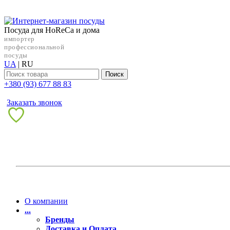
Посуда для HoReCa и дома
импортер
профессиональной
посуды
UA
|
RU
Поиск
+38‎0 (93) 677 88 83
Заказать звонок
О компании
...
Бренды
Доставка и Оплата