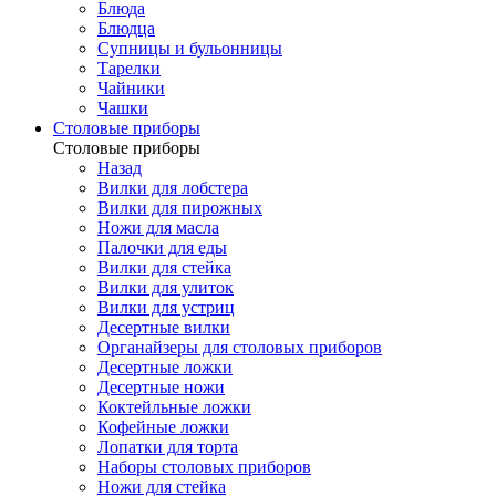
Блюда
Блюдца
Супницы и бульонницы
Тарелки
Чайники
Чашки
Cтоловые приборы
Cтоловые приборы
Назад
Вилки для лобстера
Вилки для пирожных
Ножи для масла
Палочки для еды
Вилки для стейка
Вилки для улиток
Вилки для устриц
Десертные вилки
Органайзеры для столовых приборов
Десертные ложки
Десертные ножи
Коктейльные ложки
Кофейные ложки
Лопатки для торта
Наборы столовых приборов
Ножи для стейка