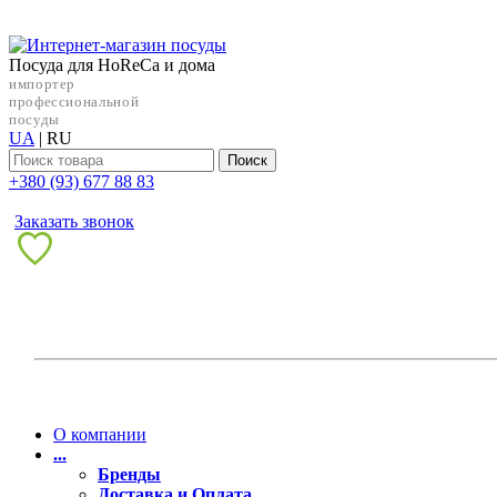
Посуда для HoReCa и дома
импортер
профессиональной
посуды
UA
|
RU
Поиск
+38‎0 (93) 677 88 83
Заказать звонок
О компании
...
Бренды
Доставка и Оплата