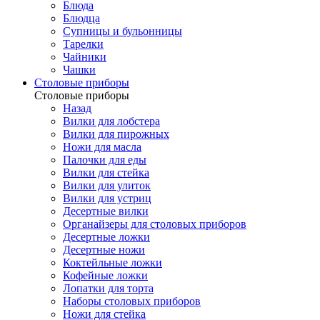
Блюда
Блюдца
Супницы и бульонницы
Тарелки
Чайники
Чашки
Cтоловые приборы
Cтоловые приборы
Назад
Вилки для лобстера
Вилки для пирожных
Ножи для масла
Палочки для еды
Вилки для стейка
Вилки для улиток
Вилки для устриц
Десертные вилки
Органайзеры для столовых приборов
Десертные ложки
Десертные ножи
Коктейльные ложки
Кофейные ложки
Лопатки для торта
Наборы столовых приборов
Ножи для стейка