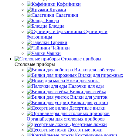
Кофейники
Кружки
Салатники
Блюда
Блюдца
Супницы и
бульонницы
Тарелки
Чайники
Чашки
Cтоловые приборы
Cтоловые приборы
Вилки для лобстера
Вилки для пирожных
Ножи для масла
Палочки для еды
Вилки для стейка
Вилки для улиток
Вилки для устриц
Десертные вилки
Органайзеры для столовых приборов
Десертные ложки
Десертные ножи
Коктейльные ложки