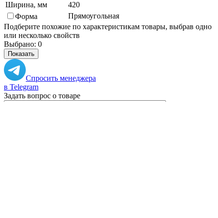
Ширина, мм
420
Прямоугольная
Форма
Подберите похожие по характеристикам товары, выбрав одно
или несколько свойств
Выбрано:
0
Показать
Спросить менеджера
в Telegram
Задать вопрос о товаре
Я согласен с
условиями обработки
персональных данных
Отправить
Вам могут понадобиться
Персональные рекомендации