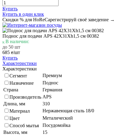
Купить
Купить в один клик
Скидки % для HoReCa
регистрируй своё заведение →
Поднос для подачи APS 42X31Xh1,5 см 00382
В наличии:
до 50 шт
685
/шт
₴
Купить
Характеристики
Характеристики
Премиум
Сегмент
Поднос
Назначение
Страна
Германия
APS
Производитель
Длина, мм
310
Нержавеющая сталь 18/0
Материал
Металический
Цвет
Посудомойка
Способ мытья
Высота, мм
15