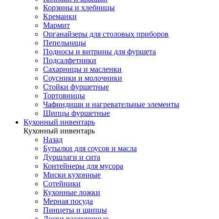
Корзины и хлебницы
Креманки
Мармит
Органайзеры для столовых приборов
Пепельницы
Подносы и витрины для фуршета
Подсалфетники
Сахарницы и масленки
Соусники и молочники
Стойки фуршетные
Тортовницы
Чафиндиши и нагревательные элементы
Щипцы фуршетные
Кухонный инвентарь
Кухонный инвентарь
Назад
Бутылки для соусов и масла
Дуршлаги и сита
Контейнеры для мусора
Миски кухонные
Сотейники
Кухонные ложки
Мерная посуда
Пинцеты и щипцы
Доски разделочные