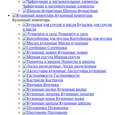
Чафиндиши и нагревательные элементы
Щипцы фуршетные
Кухонный инвентарь
Кухонный инвентарь
Бутылки для соусов
и масла
Дуршлаги и сита
Контейнеры для мусора
Миски кухонные
Сотейники
Кухонные ложки
Мерная посуда
Пинцеты и щипцы
Доски разделочные
Аксессуары кухонные
Гастроемкости
Кастрюли
Венчики
Кухонные вилки
Кухонные лопатки
Кухонные ножи
Кухонные щипцы
Половники
Противени