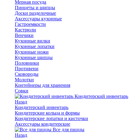
Мерная посуда
Пинцеты и щипцы
Доски разделочные
Аксессуары кухонные
Гастроемкости
Кастрюли
Венчики
Кухонные вилки
Кухонные лопатки
Кухонные ножи
Кухонные щипцы
Половники
Противени
Сковороды
Молотки
Контейнеры для хранения
Совки
Кондитерский инвентарь
Назад
Кондитерский инвентарь
Кондитерские кольца и формы
Кондитерские лопатки и кисточки
Аксессуары кондитерские
Все для пиццы
Назад