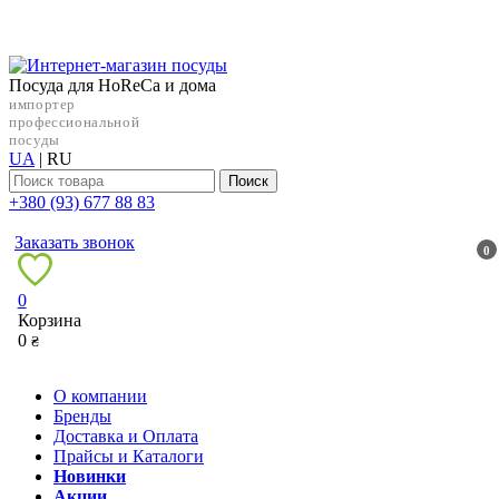
Посуда для HoReCa и дома
импортер
профессиональной
посуды
UA
|
RU
Поиск
+38‎0 (93) 677 88 83
Заказать звонок
0
0
Корзина
0
₴
О компании
Бренды
Доставка и Оплата
Прайсы и Каталоги
Новинки
Акции