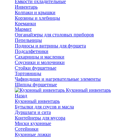
Емкости охладительные
Инвентарь
Колпаки и крышки
Корзины и хлебницы
Креманки
Мармит
Органайзеры для столовых приборов
Пепельницы
Подносы и витрины для фуршета
Подсалфетники
Сахарницы и масленки
Соусники и молочники
Стойки фуршетные
Тортовницы
Чафиндиши и нагревательные элементы
Щипцы фуршетные
Кухонный инвентарь
Назад
Кухонный инвентарь
Бутылки для соусов и масла
Дуршлаги и сита
Контейнеры для мусора
Миски кухонные
Сотейники
Кухонные ложки