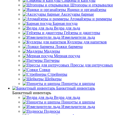
Сифоны и капсулы
Штопоры и открывалки
Ящики и органайзеры
Аксесуары барные
Атомайзеры и риммеры
Барная посуда
Ведра для льда
Гейзеры и джиггеры
Измельчители льда
Куллеры для напитков
Ложки бармена
Мадлеры
Мерная посуда
Питчеры
Прессы для цитрусовых
Совки
Стрейнеры
Шейкеры
Пинцеты и щипцы
Банкетный инвентарь
Банкетный инвентарь
Ведра для льда
Пинцеты и щипцы
Измельчители льда
Подносы