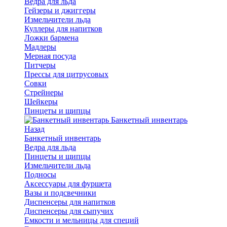
Ведра для льда
Гейзеры и джиггеры
Измельчители льда
Куллеры для напитков
Ложки бармена
Мадлеры
Мерная посуда
Питчеры
Прессы для цитрусовых
Совки
Стрейнеры
Шейкеры
Пинцеты и щипцы
Банкетный инвентарь
Назад
Банкетный инвентарь
Ведра для льда
Пинцеты и щипцы
Измельчители льда
Подносы
Аксессуары для фуршета
Вазы и подсвечники
Диспенсеры для напитков
Диспенсеры для сыпучих
Емкости и мельницы для специй