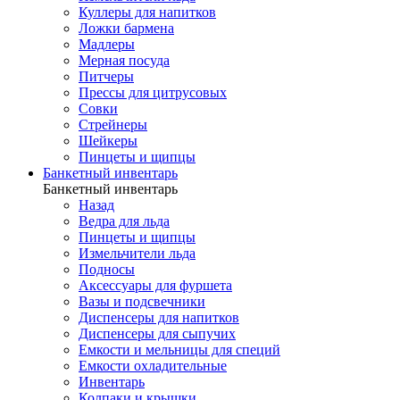
Куллеры для напитков
Ложки бармена
Мадлеры
Мерная посуда
Питчеры
Прессы для цитрусовых
Совки
Стрейнеры
Шейкеры
Пинцеты и щипцы
Банкетный инвентарь
Банкетный инвентарь
Назад
Ведра для льда
Пинцеты и щипцы
Измельчители льда
Подносы
Аксессуары для фуршета
Вазы и подсвечники
Диспенсеры для напитков
Диспенсеры для сыпучих
Емкости и мельницы для специй
Емкости охладительные
Инвентарь
Колпаки и крышки