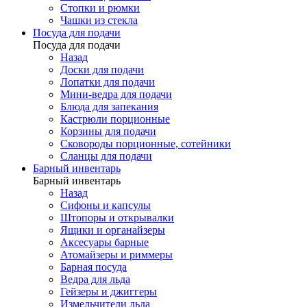
Стопки и рюмки
Чашки из стекла
Посуда для подачи
Посуда для подачи
Назад
Доски для подачи
Лопатки для подачи
Мини-ведра для подачи
Блюда для запекания
Кастрюли порционные
Корзины для подачи
Сковороды порционные, сотейники
Сланцы для подачи
Барный инвентарь
Барный инвентарь
Назад
Сифоны и капсулы
Штопоры и открывалки
Ящики и органайзеры
Аксесуары барные
Атомайзеры и риммеры
Барная посуда
Ведра для льда
Гейзеры и джиггеры
Измельчители льда