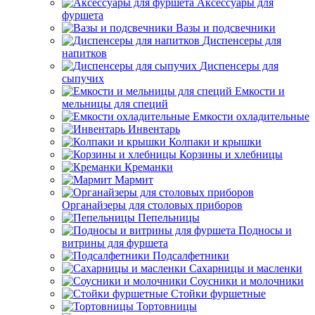
Аксессуары для
фуршета
Вазы и подсвечники
Диспенсеры для
напитков
Диспенсеры для
сыпучих
Емкости и
мельницы для специй
Емкости охладительные
Инвентарь
Колпаки и крышки
Корзины и хлебницы
Креманки
Мармит
Органайзеры для столовых приборов
Пепельницы
Подносы и
витрины для фуршета
Подсалфетники
Сахарницы и масленки
Соусники и молочники
Стойки фуршетные
Тортовницы