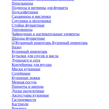
Пепельницы
Подносы и витрины для фуршета
Подсалфетники
Сахарницы и масленки
Соусники и молочники
Стойки фуршетные
Тортовницы
Чафиндиши и нагревательные элементы
Щипцы фуршетные
Кухонный инвентарь
Назад
Кухонный инвентарь
Бутылки для соусов и масла
Дуршлаги и сита
Контейнеры для мусора
Миски кухонные
Сотейники
Кухонные ложки
Мерная посуда
Пинцеты и щипцы
Доски разделочные
Аксессуары кухонные
Гастроемкости
Кастрюли
Венчики