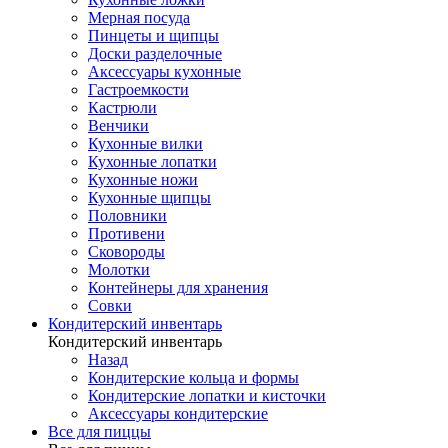
Мерная посуда
Пинцеты и щипцы
Доски разделочные
Аксессуары кухонные
Гастроемкости
Кастрюли
Венчики
Кухонные вилки
Кухонные лопатки
Кухонные ножи
Кухонные щипцы
Половники
Противени
Сковороды
Молотки
Контейнеры для хранения
Совки
Кондитерский инвентарь
Кондитерский инвентарь
Назад
Кондитерские кольца и формы
Кондитерские лопатки и кисточки
Аксессуары кондитерские
Все для пиццы