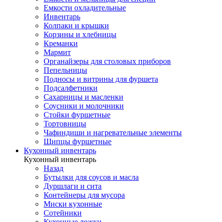
Емкости охладительные
Инвентарь
Колпаки и крышки
Корзины и хлебницы
Креманки
Мармит
Органайзеры для столовых приборов
Пепельницы
Подносы и витрины для фуршета
Подсалфетники
Сахарницы и масленки
Соусники и молочники
Стойки фуршетные
Тортовницы
Чафиндиши и нагревательные элементы
Щипцы фуршетные
Кухонный инвентарь
Кухонный инвентарь
Назад
Бутылки для соусов и масла
Дуршлаги и сита
Контейнеры для мусора
Миски кухонные
Сотейники
Кухонные ложки