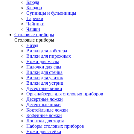
Блюда
Блюдца
Супницы и бульонницы
Тарелки
Чайники
Чашки
Cтоловые приборы
Cтоловые приборы
Назад
Вилки для лобстера
Вилки для пирожных
Ножи для масла
Палочки для еды
Вилки для стейка
Вилки для улиток
Вилки для устриц
Десертные вилки
Органайзеры для столовых приборов
Десертные ложки
Десертные ножи
Коктейльные ложки
Кофейные ложки
Лопатки для торта
Наборы столовых приборов
Ножи для стейка