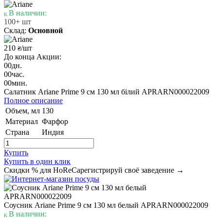
В наличии:
100+ шт
Склад:
Основной
210
/шт
₴
До конца Акции:
00
дн.
00
час.
00
мин.
Салатник Ariane Prime 9 см 130 мл білий APRARN000022009
Полное описание
Объем, мл
130
Материал
Фарфор
Страна
Индия
Купить
Купить в один клик
Скидки % для HoReCa
регистрируй своё заведение →
Соусник Ariane Prime 9 см 130 мл белый APRARN000022009
В наличии: