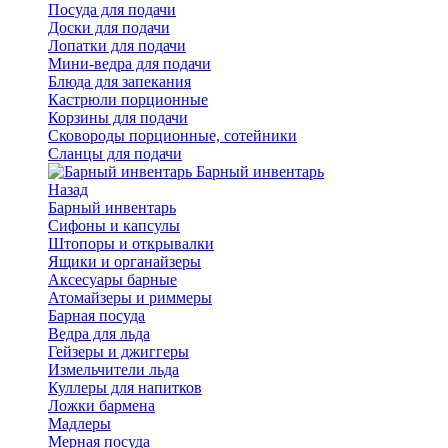
Посуда для подачи
Доски для подачи
Лопатки для подачи
Мини-ведра для подачи
Блюда для запекания
Кастрюли порционные
Корзины для подачи
Сковороды порционные, сотейники
Сланцы для подачи
Барный инвентарь
Назад
Барный инвентарь
Сифоны и капсулы
Штопоры и открывалки
Ящики и органайзеры
Аксесуары барные
Атомайзеры и риммеры
Барная посуда
Ведра для льда
Гейзеры и джиггеры
Измельчители льда
Куллеры для напитков
Ложки бармена
Мадлеры
Мерная посуда