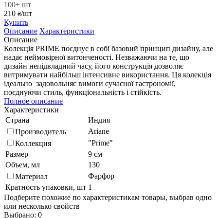
100+ шт
210
/шт
₴
Купить
Описание
Характеристики
Описание
Колекція PRIME поєднує в собі базовий принцип дизайну, але
надає неймовірної витонченості. Незважаючи на те, що
дизайн непідвладний часу, його конструкція дозволяє
витримувати найбільш інтенсивне використання. Ця колекція
ідеально задовольняє вимоги сучасної гастрономії,
поєднуючи стиль, функціональність і стійкість.
Полное описание
Характеристики
Страна
Индия
Ariane
Производитель
"Prime"
Коллекция
Размер
9 см
Объем, мл
130
Фарфор
Материал
Кратность упаковки, шт
1
Подберите похожие по характеристикам товары, выбрав одно
или несколько свойств
Выбрано:
0