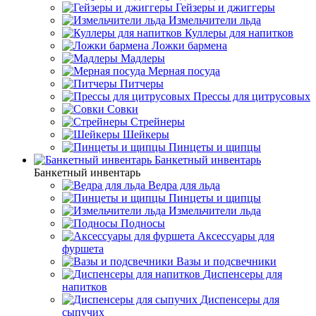
Гейзеры и джиггеры
Измельчители льда
Куллеры для напитков
Ложки бармена
Мадлеры
Мерная посуда
Питчеры
Прессы для цитрусовых
Совки
Стрейнеры
Шейкеры
Пинцеты и щипцы
Банкетный инвентарь
Банкетный инвентарь
Ведра для льда
Пинцеты и щипцы
Измельчители льда
Подносы
Аксессуары для
фуршета
Вазы и подсвечники
Диспенсеры для
напитков
Диспенсеры для
сыпучих