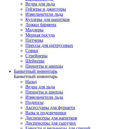
Ведра для льда
Гейзеры и джиггеры
Измельчители льда
Куллеры для напитков
Ложки бармена
Мадлеры
Мерная посуда
Питчеры
Прессы для цитрусовых
Совки
Стрейнеры
Шейкеры
Пинцеты и щипцы
Банкетный инвентарь
Банкетный инвентарь
Назад
Ведра для льда
Пинцеты и щипцы
Измельчители льда
Подносы
Аксессуары для фуршета
Вазы и подсвечники
Диспенсеры для напитков
Диспенсеры для сыпучих
Емкости и мельницы для специй