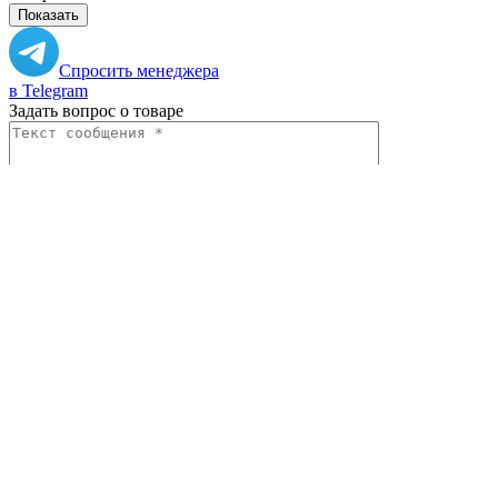
Показать
Спросить менеджера
в Telegram
Задать вопрос о товаре
Я согласен с
условиями обработки
персональных данных
Отправить
Персональные рекомендации
Все товары категории
Все товары бренда Ariane
Вам может понравиться