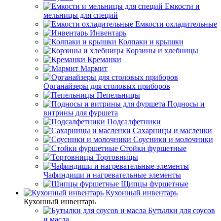
Емкости и
мельницы для специй
Емкости охладительные
Инвентарь
Колпаки и крышки
Корзины и хлебницы
Креманки
Мармит
Органайзеры для столовых приборов
Пепельницы
Подносы и
витрины для фуршета
Подсалфетники
Сахарницы и масленки
Соусники и молочники
Стойки фуршетные
Тортовницы
Чафиндиши и нагревательные элементы
Щипцы фуршетные
Кухонный инвентарь
Кухонный инвентарь
Бутылки для соусов
и масла