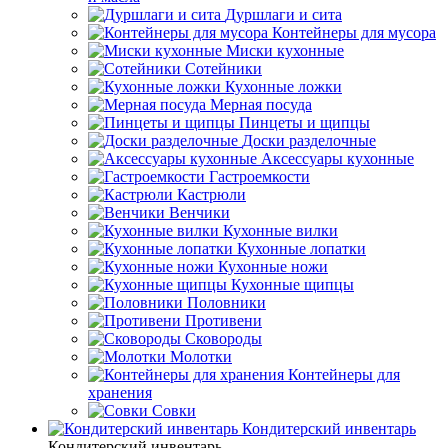
Дуршлаги и сита
Контейнеры для мусора
Миски кухонные
Сотейники
Кухонные ложки
Мерная посуда
Пинцеты и щипцы
Доски разделочные
Аксессуары кухонные
Гастроемкости
Кастрюли
Венчики
Кухонные вилки
Кухонные лопатки
Кухонные ножи
Кухонные щипцы
Половники
Противени
Сковороды
Молотки
Контейнеры для
хранения
Совки
Кондитерский инвентарь
Кондитерский инвентарь