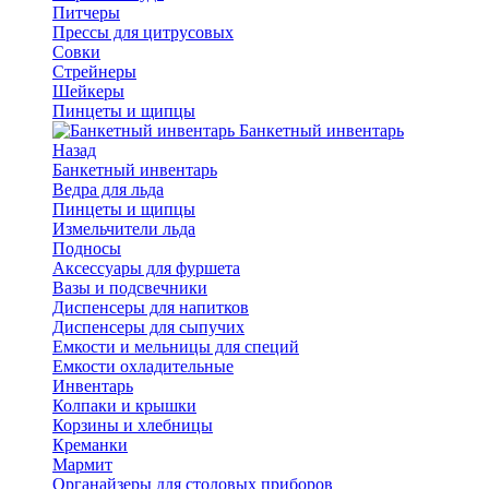
Питчеры
Прессы для цитрусовых
Совки
Стрейнеры
Шейкеры
Пинцеты и щипцы
Банкетный инвентарь
Назад
Банкетный инвентарь
Ведра для льда
Пинцеты и щипцы
Измельчители льда
Подносы
Аксессуары для фуршета
Вазы и подсвечники
Диспенсеры для напитков
Диспенсеры для сыпучих
Емкости и мельницы для специй
Емкости охладительные
Инвентарь
Колпаки и крышки
Корзины и хлебницы
Креманки
Мармит
Органайзеры для столовых приборов