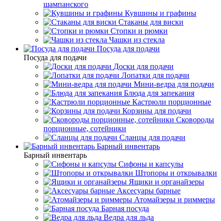
шампанского
Кувшины и графины
Стаканы для виски
Стопки и рюмки
Чашки из стекла
Посуда для подачи
Посуда для подачи
Доски для подачи
Лопатки для подачи
Мини-ведра для подачи
Блюда для запекания
Кастрюли порционные
Корзины для подачи
Сковороды
порционные, сотейники
Сланцы для подачи
Барный инвентарь
Барный инвентарь
Сифоны и капсулы
Штопоры и открывалки
Ящики и органайзеры
Аксесуары барные
Атомайзеры и риммеры
Барная посуда
Ведра для льда